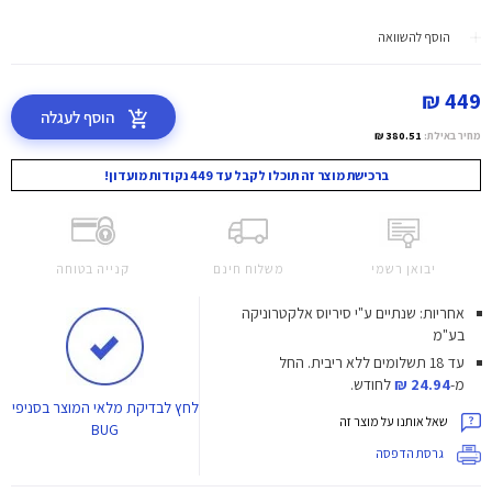
הוסף להשוואה
449 ₪
הוסף לעגלה
מחיר באילת:
380.51 ₪
ברכישת מוצר זה תוכלו לקבל עד 449 נקודות מועדון!
יבואן רשמי
משלוח חינם
קנייה בטוחה
אחריות: שנתיים ע"י סיריוס אלקטרוניקה
בע"מ
עד 18 תשלומים ללא ריבית.
החל
מ-
24.94 ₪
לחודש.
לחץ
לבדיקת מלאי המוצר בסניפי
שאל אותנו על מוצר זה
BUG
גרסת הדפסה