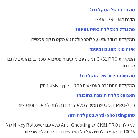
מה הדגם של המקלדת?
הדגם הוא GK61 PRO.
מה גודל המקלדת GK61 PRO?
המקלדת בגודל 60%, כלומר כוללת 68 מקשים קומפקטיים.
איזה סוגי מתגים זמינים?
המקלדת GK61 PRO זמינה עם מתגים אופטיים או מכניים, בהתאם לדגם
שנבחר.
מה סוג החיבור של המקלדת?
המקלדת מתחברת באמצעות כבל USB Type-C ניתק.
האם המקלדת תומכת בתוכנה?
כן, ל-GK61 PRO יש תמיכה מלאה בתוכנה לניהול תאורה ופונקציות.
מהו Anti-Ghosting במקלדת הזו?
למקלדת GK61 PRO יש Anti-Ghosting מלא עם N-Key Rollover של
100%, המאפשר לחיצה על כל המקשים בו-זמנית ללא שגיאות.