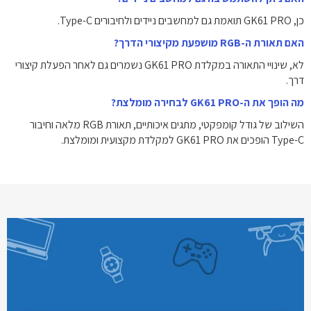
כן, GK61 PRO תואמת גם למחשבים ניידים ולחיבורים Type-C.
האם תאורת ה-RGB מושפעת מקיצורי הדרך?
לא, שינויי התאורה במקלדת GK61 PRO נשמרים גם לאחר הפעלת קיצורי
דרך.
מה הופך את ה-GK61 PRO לבחירה מומלצת?
השילוב של גודל קומפקטי, מתגים איכותיים, תאורת RGB מלאה וחיבור
Type-C הופכים את GK61 PRO למקלדת מקצועית ומומלצת.