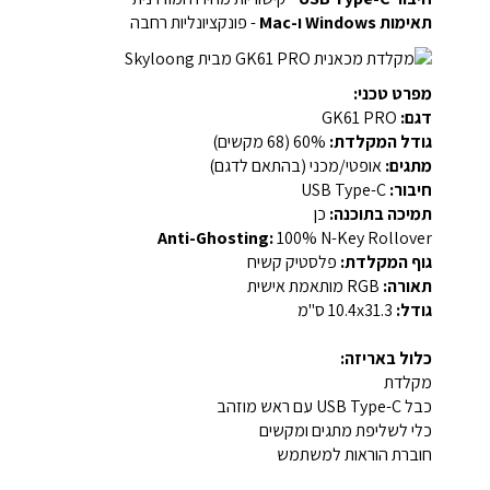
תאימות Windows ו-Mac
- פונקציונליות רחבה
מפרט טכני:
דגם:
GK61 PRO
גודל המקלדת:
60% (68 מקשים)
מתגים:
אופטי/מכני (בהתאם לדגם)
חיבור:
USB Type-C
תמיכה בתוכנה:
כן
Anti-Ghosting:
100% N-Key Rollover
גוף המקלדת:
פלסטיק קשיח
תאורה:
RGB מותאמת אישית
גודל:
10.4x31.3 ס"מ
כלול באריזה:
מקלדת
כבל USB Type-C עם ראש מוזהב
כלי לשליפת מתגים ומקשים
חוברת הוראות למשתמש