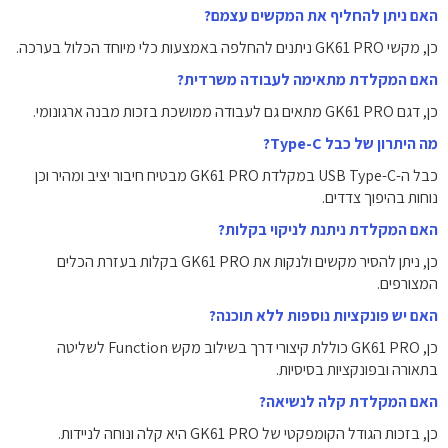
האם ניתן להחליף את המקשים עצמם?
כן, מקשי GK61 PRO ניתנים להחלפה באמצעות כלי מיוחד הכלול בערכה.
האם המקלדת מתאימה לעבודה משרדית?
כן, דגם GK61 PRO מתאים גם לעבודה ממושכת בזכות מבנה ארגונומי.
מה היתרון של כבל Type-C?
כבל ה-USB Type-C במקלדת GK61 PRO מבטיח חיבור יציב ומהיר וכן
נוחות בהיפוך צדדים.
האם המקלדת ניתנת לניקוי בקלות?
כן, ניתן להסיר מקשים ולנקות את GK61 PRO בקלות בעזרת הכלים
המצורפים.
האם יש פונקציות נוספות ללא תוכנה?
כן, GK61 PRO כוללת קיצורי דרך בשילוב מקש Function לשליטה
בתאורה ובפונקציות בסיסיות.
האם המקלדת קלה לנשיאה?
כן, בזכות הגודל הקומפקטי של GK61 PRO היא קלה ונוחה לניידות.