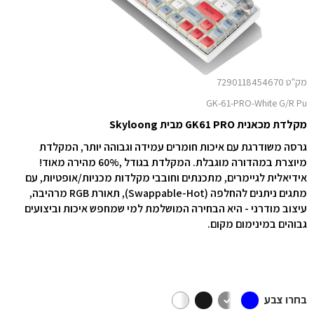
מק"ט 7290118454670
GK-61-PRO-White G/R Pu
מקלדת מכאנית GK61 PRO מבית Skyloong
גרסה משודרגת עם איכות חומרים עמידה וגבוהה יותר, המקלדת
מיוצרת במהדורה מוגבלת. המקלדת בגודל ,60% מהירה מאוד!
אידיאלית לגיימרים, מתכנתים וחובבי מקלדות מכניות/אופטיות, עם
מתגים ניתנים להחלפה (Swappable-Hot), תאורת RGB מרהיבה,
עיצוב מודרני - היא הבחירה המושלמת למי שמחפש איכות וביצועים
גבוהים במינימום מקום.
בחרו צבע