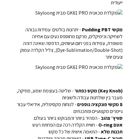
ייעודית
מקשי Pudding PBT
- יתרונות בולטים: עמידות גבוהה
לשחיקה וכימיקלים, מרקם מחוספס נעים עם אחיזה
משופרת, עמידות בפני חום ועיוותים, הדפסה שאינה דוהה
(Dye-Sublimation/Double-Shot), צליל הקלדה עמוק
ונעים יותר
(Key Knob) מקש כפתור
- שליטה בעוצמת שמע, מוזיקה,
מעבר בין שולחנות עבודה ולשוניות
8 מקשי פונקציה נוספים
- לנוחות מקסימלית, אידיאלי עבור
גיימרים מקצועיים ומתכנתים
סוויץ‘ צהוב
- המהיר ביותר והמבוקש ביותר בעולם.
אטם O-ring
- חוויית הקלדה רכה עם הפחתת רעש
תכנות מלא
- התאמה אישית של כל מקש
חיבור USB Type-C
- קישוריות מהירה ומודרנית