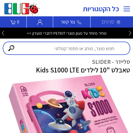
כל הקטגוריות
סניפים
צור קשר
0
מחיר מיוחד על מגוון מוצרי PETKIT לחברי מועדון >>
סליידר - SLIDER
טאבלט "10 לילדים Kids S1000 LTE