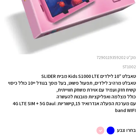
מק"ט 7290119359202
ST1002
טאבלט "10 לילדים Kids S1000 LTE מבית SLIDER
טאבלט מרהיב לילדים, תפעול פשוט, בעל מסך בגודל יי10 כולל כיסוי
קשיח חזק ועמיד עם אוירת משחק חווייתית,
כולל מצלמה ואפליקציות מובנות להעשרה
עם מערכת הפעלה אנדרואיד 15,קישוריות: 4G LTE SIM + 5G Daul
band WIFI
בחרו צבע