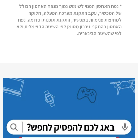
* נפח האחסון הפנוי לשימוש נמוך מנפח האחסון הכולל
של המכשיר, עקב התקנת מערכת הפעלה, חלוקה
למחיצות פנימיות במכשיר, התקנת תוכנות וכדומה. נפח
האחסון בהתקני זיכרון מסומן לפי השיטה הדצימלית ולא
לפי שהשיטה הבינארית.