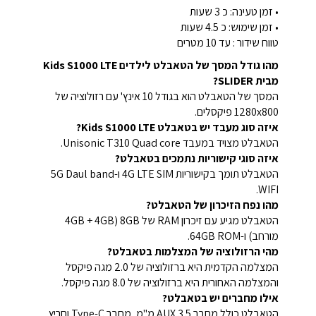
• זמן טעינה: כ 3 שעות
• זמן שימוש: כ 4.5 שעות
טווח שידור : עד 10 מטרים
מהו גודל המסך של הטאבלט לילדים Kids S1000 LTE
מבית SLIDER?
המסך של הטאבלט הוא בגודל 10 אינץ' עם רזולוציה של
1280x800 פיקסלים.
איזה סוג מעבד יש בטאבלט Kids S1000 LTE?
הטאבלט מצויד במעבד Unisonic T310 Quad core.
איזה סוגי קישוריות נתמכים בטאבלט?
הטאבלט תומך בקישוריות 4G LTE SIM ו-5G Daul band
WIFI.
מהו נפח הזיכרון של הטאבלט?
הטאבלט מגיע עם זיכרון RAM של 8GB (4GB + 4GB
מורחב) ו-64GB ROM.
מהי הרזולוציה של המצלמות בטאבלט?
המצלמה הקדמית היא ברזולוציה של 2.0 מגה פיקסל
והמצלמה האחורית היא ברזולוציה של 8.0 מגה פיקסל.
אילו מחברים יש בטאבלט?
הטאבלט כולל מחבר AUX 3.5 מ"מ, מחבר Type-C וחריץ