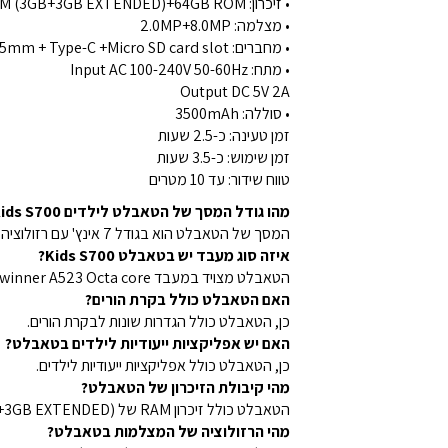
• זיכרון: 6GB RAM (3GB+3GB EXTENDED)+64GB ROM
• מצלמה: 2.0MP+8.0MP
• מחברים: AUX 3.5mm + Type-C +Micro SD card slot
• מתח: Input AC 100-240V 50-60Hz
Output DC 5V 2A
• סוללה: 3500mAh
זמן טעינה: כ-2.5 שעות
זמן שימוש: כ-3.5 שעות
טווח שידור: עד 10 מטרים
מהו גודל המסך של הטאבלט לילדים Kids S700?
המסך של הטאבלט הוא בגודל 7 אינץ' עם רזולוציה של 1024x600 IPS.
איזה סוג מעבד יש בטאבלט Kids S700?
הטאבלט מצויד במעבד Allwinner A523 Octa core.
האם הטאבלט כולל בקרת הורים?
כן, הטאבלט כולל הגדרות שונות לבקרת הורים.
האם יש אפליקציות ייעודיות לילדים בטאבלט?
כן, הטאבלט כולל אפליקציות ייעודיות לילדים.
מהי קיבולת הזיכרון של הטאבלט?
הטאבלט כולל זיכרון RAM של 6GB (3GB+3GB EXTENDED) וזיכרון אחסון של 64GB ROM.
מהי הרזולוציה של המצלמות בטאבלט?