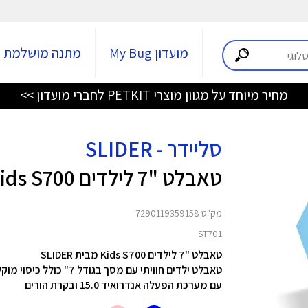
מועדון My Bug
מתנה מושלמת
מחיר מיוחד על מגוון מוצרי PETKIT לחברי מועדון >>
סליידר - SLIDER
טאבלט "7 לילדים Kids S700
מק"ט 7290119359158
ST701
טאבלט "7 לילדים Kids S700 מבית SLIDER
טאבלט ילדים חוויתי עם מסך בגודל 7" כולל כיסוי מוקשח, טאבלט מרהיב לילדים, תפעול פשוט
עם מערכת הפעלה אנדרואיד 15.0 ו
בקרת הורים