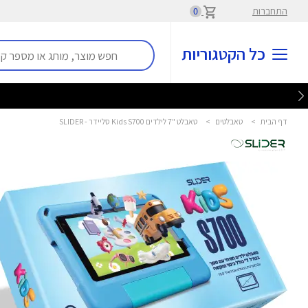
התחברות
0
כל הקטגוריות
דף הבית
>
טאבלטים
>
טאבלט "7 לילדים Kids S700 סליידר - SLIDER