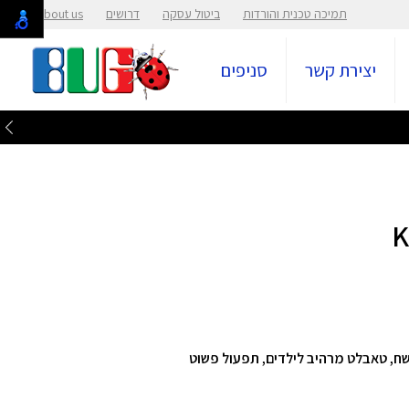
תמיכה טכנית והורדות
ביטול עסקה
דרושים
About us
יצירת קשר
סניפים