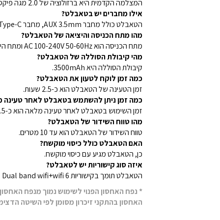
המצלמה הקדמית היא ברזולוציה של 2.0 מגה פיקסל והמצלמה האחורית היא ברזולוציה של 8.0 מגה פיקסל.
אילו מחברים יש בטאבלט?
הטאבלט כולל מחבר AUX 3.5mm, מחבר Type-C וחריץ לכרטיס Micro SD.
מהו מתח הכניסה והיציאה של הטאבלט?
מתח הכניסה הוא AC 100-240V 50-60Hz ומתח היציאה הוא DC 5V 2A.
מהי קיבולת הסוללה של הטאבלט?
קיבולת הסוללה היא 3500mAh.
כמה זמן לוקח לטעון את הטאבלט?
זמן הטעינה של הטאבלט הוא כ-2.5 שעות.
כמה זמן ניתן להשתמש בטאבלט לאחר טעינה 
זמן השימוש בטאבלט לאחר טעינה מלאה הוא כ-3.5 שעות.
מהו טווח השידור של הטאבלט?
טווח השידור של הטאבלט הוא עד 10 מטרים.
האם הטאבלט כולל כיסוי מוקשח?
כן, הטאבלט מגיע עם כיסוי מוקשח.
איזה סוג קישוריות יש לטאבלט?
הטאבלט תומך בקישוריות 6 5G Dual band wifi+wifi.
* נפח האחסון הפנוי לשימוש נמוך מנפח האחסו
האחסון בהתקני זיכרון מסומן לפי השיטה הדצימ