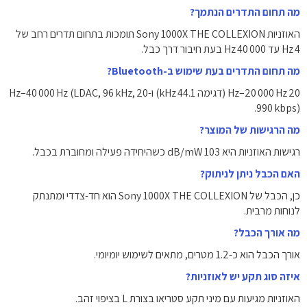
מה תחום התדרים הנתמך?
האוזניות Sony 1000X THE COLLEXION תומכות בתחום תדרים רחב של
4 Hz עד 40 000 Hz בעת חיבור דרך כבל.
מה תחום התדרים בעת שימוש ב-Bluetooth?
20 Hz–20 000 Hz (דגימה 44.1 kHz) ו-20 Hz–40 000 Hz (LDAC, 96 kHz,
990 kbps).
מה הרגישות של המוצר?
רגישות האוזניות היא 103 dB/mW כשהיחידה פעילה ומחוברת בכבל.
האם הכבל ניתן לניתוק?
כן, הכבל של Sony 1000X THE COLLEXION הוא חד-צדדי ומתנתק
לנוחות מרבית.
מה אורך הכבל?
אורך הכבל הוא כ-1.2 מטרים, מתאים לשימוש יומיומי.
איזה סוג תקע יש לאוזניות?
האוזניות מגיעות עם מיני תקע סטריאו בצורת L בציפוי זהב.