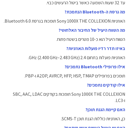
עד 32 שעות השמעה כאשר ביטול הרעשים כבוי.
מה גרסת ה-Bluetooth הנתמכת?
האוזניות Sony 1000X THE COLLEXION תומכות בגרסת Bluetooth 6.0.
מה הטווח היעיל של החיבור האלחוטי?
הטווח היעיל הוא כ-10 מטרים בשטח פתוח.
באיזו תדר רדיו פועלות האוזניות?
האוזניות פועלות בתחום 2.4 GHz (2.400 GHz–2.483 GHz).
אילו פרופילי Bluetooth נתמכים?
תומכים בפרופילים A2DP, AVRCP, HFP, HSP, TMAP ו‑PBP.
אילו קודקים נתמכים?
Sony 1000X THE COLLEXION תומכות בקודקים SBC, AAC, LDAC
ו‑LC3.
האם קיימת הגנת תוכן?
כן, האוזניות כוללות הגנת תוכן SCMS‑T.
האם יש ביטול רעשים אישי מותאם?