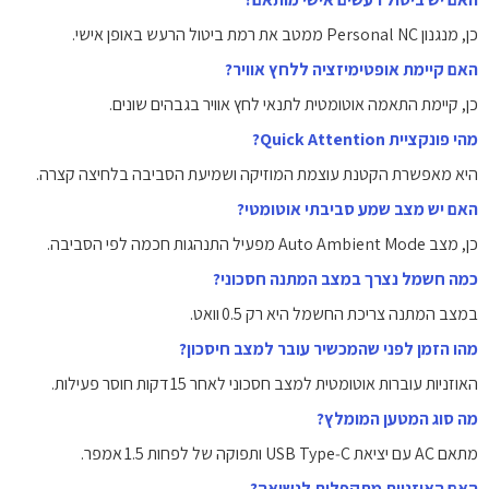
כן, מנגנון Personal NC ממטב את רמת ביטול הרעש באופן אישי.
האם קיימת אופטימיזציה ללחץ אוויר?
כן, קיימת התאמה אוטומטית לתנאי לחץ אוויר בגבהים שונים.
מהי פונקציית Quick Attention?
היא מאפשרת הקטנת עוצמת המוזיקה ושמיעת הסביבה בלחיצה קצרה.
האם יש מצב שמע סביבתי אוטומטי?
כן, מצב Auto Ambient Mode מפעיל התנהגות חכמה לפי הסביבה.
כמה חשמל נצרך במצב המתנה חסכוני?
במצב המתנה צריכת החשמל היא רק 0.5 וואט.
מהו הזמן לפני שהמכשיר עובר למצב חיסכון?
האוזניות עוברות אוטומטית למצב חסכוני לאחר 15 דקות חוסר פעילות.
מה סוג המטען המומלץ?
מתאם AC עם יציאת USB Type‑C ותפוקה של לפחות 1.5 אמפר.
האם האוזניות מתקפלות לנשיאה?