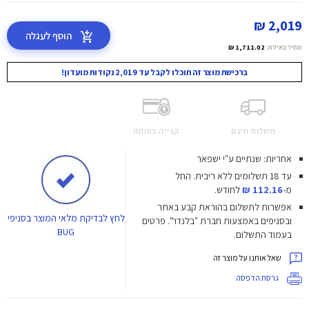
2,019 ₪
הוסף לעגלה
מחיר באילת:
1,711.02 ₪
ברכישת מוצר זה תוכלו לקבל עד 2,019 נקודות מועדון!
משלוח חינם
קנייה בטוחה
אחריות: שנתיים ע"י ישפאר
עד 18 תשלומים ללא ריבית.
החל
מ-
112.16 ₪
לחודש.
אפשרות לתשלום בהוראת קבע באתר
לחץ
לבדיקת מלאי המוצר בסניפי
ובסניפים באמצעות חברת "בלנדר". פרטים
BUG
בעמוד התשלום.
שאל אותנו על מוצר זה
גרסת הדפסה