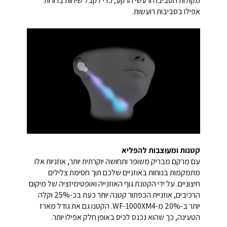
מקולות הסביבה ורעשי הרקע, כדי לקבל שיחות ברורות
אפילו בסביבות רועשות.
קטנות ומעוצבות להפליא
עם מרקם מבריק משופר ותחושה יוקרתית יותר, אוזניות אלו
מתמקמות בנוחות באוזניים שלכם תוך חסימת צלילים
חיצוניים. על ידי הקטנת גוף האוזנייה ואופטימיזציה של מיקום
הרכיבים, אוזניית הכפתור קטנה יותר כעת בכ-25% וקלה
יותר ב-20% מ-WF-1000XM4. הקטנו גם את גודל מארז
הטעינה, כך שהוא נכנס לכיס באופן חלק אפילו יותר.