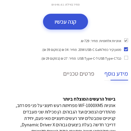
מחיר באילת:
646.61 ₪
קנה עכשיו
אוזניות אלחוטיות. מחיר: 729 ₪.
מטען קיר כפול 20W USB-C GaN
. מחיר: 34 ₪ (במקום 39 ₪).
כבל USB Type-C ל-USB Type-C
. מחיר: 27 ₪ (במקום 29 ₪).
מידע נוסף
פרטים טכניים
ביטול הרעשים המוצלח ביותר
אוזניות WF-1000XM5 מפחיתות רעש חיצוני על פני פס רחב,
מהתדרים הנמוכים ועד הגבוהים. הן מכילות שני מעבדים
קנייניים שמבטלים יותר רעשים חיצוניים מאי פעם, יחידת
דרייבר חדשה בעלת ביצועים גבוהים Dynamic Driver X,