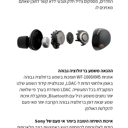
התדרים, מספקים צליל חלק וטבעי ללא קשר לתוכן שאתם
מאזינים לו.
ההנאה משמע ברזולוציה גבוהה
אוזניות WF-1000XM5 תומכות בשמע ברזולוציה גבוהה
באופן אלחוטי הודות ל-LDAC, טכנולוגיית קידוד השמע שלנו
המקובלת בכל התעשייה. LDAC משדרת בערך פי שלושה
יותר נתונים משמע רגיל עם Bluetooth‎, ומתקבלת איכות
שמע יוצאת דופן ברזולוציה גבוהה הקרובה יותר מאי פעם
להקלטת האולפן.
איכות השיחה הטובה ביותר אי פעם של Sony
הודות לאלגוריתם להפחתת רעש באמצעות בינה מלאכותית