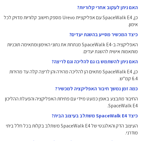
האם ניתן לעקוב אחרי קלוריות?
כן, SpaceWalk E4 עם אפליקציית Urevo מספק חישוב קלוריות מדויק לכל
אימון.
כיצד המכשיר מסייע בהשגת יעדים?
האפליקציה ב-SpaceWalk E4 מנתחת את נתוני האימון ומתאימה תוכניות
מותאמות אישית להשגת יעדים.
האם ניתן להשתמש בו גם להליכה וגם לריצה?
כן, SpaceWalk E4 מתאים הן להליכה מהירה והן לריצה קלה עד מהירות
6.4 קמ"ש.
כמה זמן נמשך חיבור האפליקציה למכשיר?
החיבור מתבצע באופן כמעט מיידי עם פתיחת האפליקציה והפעלת ההליכון
SpaceWalk E4.
כיצד SpaceWalk E4 משתלב בעיצוב הבית?
העיצוב הדק והאלגנטי של SpaceWalk E4 משתלב בקלות בכל חלל ביתי
מודרני.