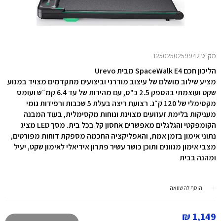
מק"ט 1250250259942
הליכון חכם SpaceWalk E4 מבית
Urevo
מציע שילוב מושלם של עיצוב מודרני וביצועים מתקדמים מצויד במנוע
שקט ועוצמתי בהספק ‎2.5 כ"ס, עם מהירות של עד ‎6.4 קמ״ש ועומס
מקסימלי של ‎120 ק״ג. רצועת ריצה בעלת 5 שכבות ורפידות גומי
מעניקות בלימת זעזועים מצוינת ונוחות מקסימלית, בעוד המבנה
הקומפקטי והגלגלים מאפשרים אחסון קל בכל בית. מסך LED מציג
נתוני אימון בזמן אמת, והאפליקציה החכמה מספקת דוחות מפורטים,
מצבי אימון מגוונים ותוכן כושר עשיר פתרון אידיאלי לאימון שקט, יעיל
ומהנה בבית
הוסף להשוואה
1,149 ₪