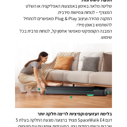
שליטה מלאה באימון באמצעות האפליקציה או השלט
המצורף – לנוחות וגמישות מירבית.
התקנה מהירה ועיצוב Plug & Play מאפשרים להתחיל
להשתמש באופן מיידי.
המבנה הקומפקטי מאפשר אחסון קל, לנוחות מרבית בכל
שימוש.
בלימת זעזועים וקפיציות לריצה חלקה יותר
דגם SpaceWalk E4 מצויד ברצועה מונעת החלקה בעלת 5
שכבות ובשתי רפידות גומי, המעניקות אימון נוח עם מינימום