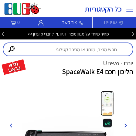
כל הקטגוריות
סניפים
צור קשר
0
מחיר מיוחד על מגוון מוצרי PETKIT לחברי מועדון >>
יורבו - Urevo
הליכון חכם SpaceWalk E4