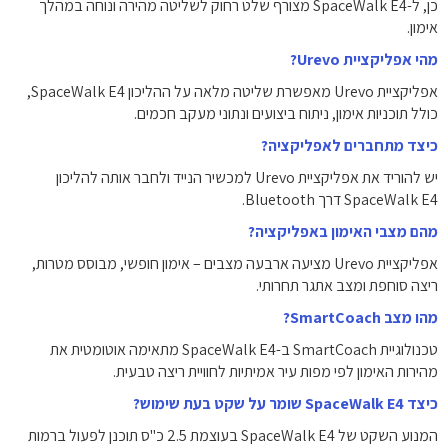
כן, ל-SpaceWalk E4 מצורף שלט רחוק לשליטה מהירה ונוחה במהלך
אימון.
מהי אפליקציית Urevo?
אפליקציית Urevo מאפשרת שליטה מלאה על ההליכון SpaceWalk E4,
כולל תוכניות אימון, ניתוח ביצועים ונתוני מעקב חכמים.
כיצד מתחברים לאפליקציה?
יש להוריד את אפליקציית Urevo למכשיר הנייד ולחבר אותה להליכון
SpaceWalk E4 דרך Bluetooth.
מהם מצבי האימון באפליקציה?
אפליקציית Urevo מציעה ארבעה מצבים – אימון חופשי, מבוסס מטרות,
ריצה סוחפת ומצב אתגר תחרותי.
מהו מצב SmartCoach?
טכנולוגיית SmartCoach ב-SpaceWalk E4 מתאימה אוטומטית את
מהירות האימון לפי מפות עיר אמיתיות לחוויית ריצה טבעית.
כיצד SpaceWalk E4 שומר על שקט בעת שימוש?
המנוע השקט של SpaceWalk E4 בעוצמת ‎2.5 כ"ס תוכנן לפעול ברמות