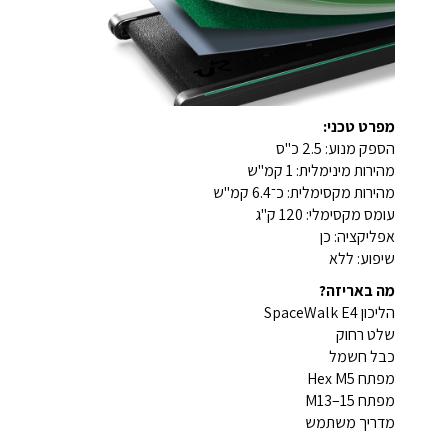
מפרט טכני:
הספק מנוע: ‎2.5 כ"ס
מהירות מינימלית: 1 קמ"ש
מהירות מקסימלית: כ־6.4 קמ"ש
עומס מקסימלי: ‎120 ק"ג
אפליקציה: כן
שיפוע: ללא
מה באריזה?
הליכון SpaceWalk E4
שלט רחוק
כבל חשמל
מפתח Hex M5
מפתח M13–15
מדריך משתמש