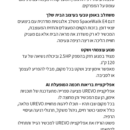
עומס על המפרקים.
משתלב באופן טבעי בעיצוב הבית שלך
דגם SpaceWalk E4 משלב אלגנטיות מודרנית עם ביצועים
יוצאי דופן. בזכות הקווים המעוגלים והחזית המעוצבת,
המכשיר לא רק משדרג את מראה הבית אלא גם מעניק
חוויית הליכה או ריצה רציפה ונעימה.
מנוע עוצמתי ושקט
מצויד במנוע חזק בהספק ‎2.5HP וביכולת נשיאה של עד
120 ק"ג.
מאפשר אימון יציב ושקט בכל מקום, מבלי להפריע לעצמך
או לסביבה.
אפליקציית בריאות חכמה המופעלת AI
אפליקציית UREVO מציעה ספרייה מתעדכנת של תוכניות
אימון, הן עם המכשיר והן מחוצה לו.
בכל מקום שבו תהיו – תוכלו ליהנות מחוויית UREVO מלאה,
כולל אימוני כושר חיים, ניהול משקל, תרגולי רגיעה ועיסויי
הרפיה.
פשוט הורידו את אפליקציית UREVO למכשיר הנייד ותתחילו
להתאמן.