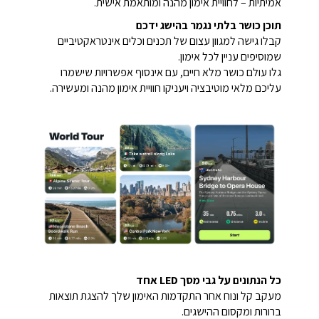
אמיתיות – לחוויית אימון מהנה ומותאמת אישית.
תוכן כושר בלתי נגמר בהישג ידכם
קבלו גישה למגוון עצום של תכנים וכלים אינטראקטיביים
שמוסיפים עניין לכל אימון.
גלו עולם כושר מלא חיים, עם אינסוף אפשרויות שישמרו
עליכם מלאי מוטיבציה ויעניקו חוויית אימון מהנה ומעשירה.
כל הנתונים על גבי מסך LED אחד
מעקב קל ונוח אחר התקדמות האימון שלך להצגת תוצאות
ברורות ומקסום ההישגים.