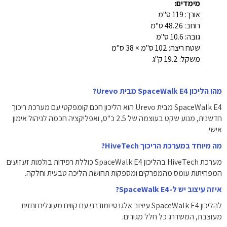
מימדים:
אורך: ‎119 ס"מ
רוחב: ‎48.26 ס"מ
גובה: ‎10.6 ס"מ
שטח ריצה: ‎102 ס"מ × ‎38 ס"מ
משקל: ‎19.2 ק"ג
מהו הליכון SpaceWalk E4 מבית Urevo?
SpaceWalk E4 מבית Urevo הוא הליכון חכם קומפקטי עם מערכת ריכוך
חדשנית, מנוע שקט בעוצמה של ‎2.5 כ"ס, ואפליקציה חכמה לניהול אימון
אישי.
מה מיוחד במערכת הריכוך HiveTech?
מערכת HiveTech בהליכון SpaceWalk E4 כוללת רפידות בולמות זעזועים
המפחיתות עומס מהמפרקים ומספקות תחושת הליכה טבעית וחלקה.
איזה עיצוב יש ל-SpaceWalk E4?
להליכון SpaceWalk E4 עיצוב אלגנטי ומודרני עם קווים מעוגלים וחזית
מעוצבת, המשדרג כל חלל מגורים.