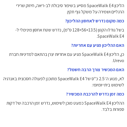
הליכון SpaceWalk E4 מסייע בשיפור סיבולת לב-ריאה, חיזוק שרירי
הרגליים ושמירה על משקל גוף תקין.
כמה מקום נדרש לאחסון ההליכון?
בשל גודלו הקטן (‎128×56×13.5 ס"מ), נדרש שטח אחסון מינימלי ל-
SpaceWalk E4.
האם ההליכון מגיע עם אחריות?
כן, הליכון SpaceWalk E4 מגיע עם אחריות יצרן בהתאם למדיניות חברת
Urevo.
האם המכשיר צורך הרבה חשמל?
לא, מנוע ה־‎2.5 כ"ס של SpaceWalk E4 מתוכנן לפעולה חסכונית באנרגיה
לשימוש ביתי יומיומי.
כמה זמן נדרש להרכבת המכשיר?
ההליכון SpaceWalk E4 כמעט מוכן לשימוש, נדרש זמן הרכבה של דקות
ספורות בלבד.