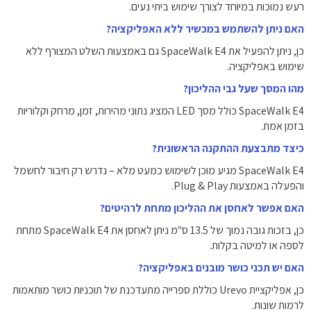
רעש נמוכות במיוחד לצורך שימוש ביתי נעים.
האם ניתן להשתמש במכשיר ללא האפליקציה?
כן, ניתן להפעיל את SpaceWalk E4 גם באמצעות השלט המצורף ללא
שימוש באפליקציה.
מהו המסך שעל גבי ההליכון?
SpaceWalk E4 כולל מסך LED המציג נתוני מהירות, זמן, מרחק וקלוריות
בזמן אמת.
כיצד מתבצעת ההתקנה הראשונית?
SpaceWalk E4 מגיע מוכן לשימוש כמעט מלא – נדרש רק חיבור לחשמל
והפעלה באמצעות Plug & Play.
האם אפשר לאחסן את ההליכון מתחת לרהיטים?
כן, בזכות גובה נמוך של ‎13.5 ס"מ ניתן לאחסן את SpaceWalk E4 מתחת
לספה או למיטה בקלות.
האם יש תכני כושר מובנים באפליקציה?
כן, אפליקציית Urevo כוללת ספרייה מתעדכנת של תוכניות כושר מותאמות
לרמות שונות.