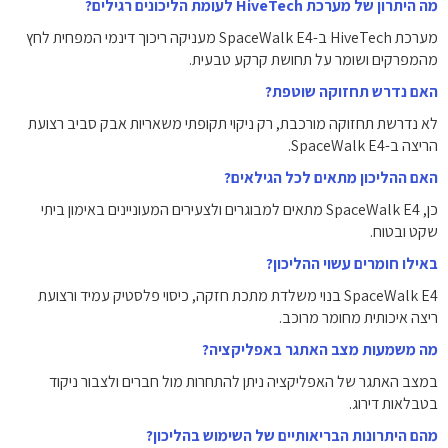
מה היתרון של מערכת HiveTech לעומת הליכונים רגילים?
מערכת HiveTech ב-SpaceWalk E4 מעניקה ריכוך דינמי המפחית לחץ
מהמפרקים ושומר על תחושת קרקע טבעית.
האם נדרש תחזוקה שוטפת?
לא נדרשת תחזוקה מורכבת, רק ניקוי תקופתי משאריות אבק סביב רצועת
הריצה ב-SpaceWalk E4.
האם ההליכון מתאים לכל הגילאים?
כן, SpaceWalk E4 מתאים למבוגרים ולצעירים המעוניינים באימון ביתי
שקט ובטוח.
באילו חומרים עשוי ההליכון?
SpaceWalk E4 בנוי משלדת מתכת חזקה, כיסוי פלסטיק עמיד ורצועת
ריצה איכותית מחומר מרוכב.
מה משמעות מצב האתגר באפליקציה?
במצב האתגר של האפליקציה ניתן להתחרות מול חברים ולצבור ניקוד
בטבלאות דירוג.
מהם היתרונות הבריאותיים של השימוש בהליכון?