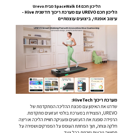
הליכון חכם SpaceWalk E4 מבית
Urevo
הליכון חכם UREVO עם מערכת ריכוך חדשנית Hive -
עיצוב אופנתי, ביצועים עוצמתיים
מערכת ריכוך HiveTech:
שדרגו את האימון עם מכונת ההליכה המתקדמת של
UREVO, המצוידת במערכת בולמי זעזועים מתקדמת.
הרפידה סופגת את הזעזועים ומעניקה חוויית הליכה או ריצה
חלקה ונוחה, תוך הפחתת העומס על המפרקים ושמירה על
תחושה טבעית וזורמת בכל צעד.