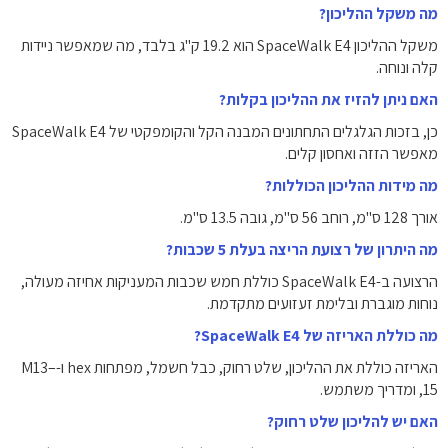
מה משקל ההליכון?
משקל ההליכון SpaceWalk E4 הוא ‎19.2 ק"ג בלבד, מה שמאפשר ניידות
קלה ונוחה.
האם ניתן להזיז את ההליכון בקלות?
כן, בזכות הגלגלים התחתונים המבנה הקל והקומפקטי של SpaceWalk E4
מאפשר הזזה ואחסון קלים.
מה מידות ההליכון הכוללות?
אורך ‎128 ס"מ, רוחב ‎56 ס"מ, גובה ‎13.5 ס"מ.
מה היתרון של רצועת הריצה בעלת 5 שכבות?
הרצועה ב-SpaceWalk E4 כוללת חמש שכבות המעניקות אחיזה מעולה,
נוחות מוגברת ובלימת זעזועים מתקדמת.
מה כוללת האריזה של SpaceWalk E4?
האריזה כוללת את ההליכון, שלט רחוק, כבל חשמל, מפתחות hex ו-M13–
15, ומדריך משתמש.
האם יש להליכון שלט רחוק?