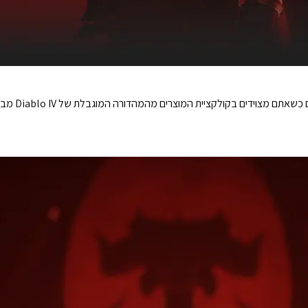
ידים בקולקציית המוצרים מהמהדורה המוגבלת של Diablo IV מבית SteelSeries.