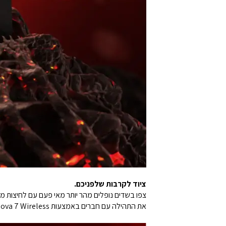
ציוד לקרבות שלפניכם.
את התהילה עם חברים באמצעות Arctis Nova 7 Wireless שלך. הכל קורה על משטח המשחק QcK Heavy XXL בעיצוב Diablo.