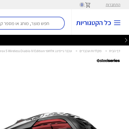
התחברות
0
כל הקטגוריות
דף הבית
>
מקלדות ועכברים
>
עכבר גיימינג אלחוטי Aerox 5 Wireless Diablo IV Edition סטילסיריז - SteelSeries