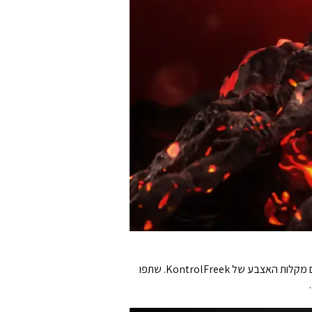
צפו בשדים נופלים מהר יותר מאי פעם עם לחיצות מהירות מה-Aerox 5 Wireless שלכם או שפרו את חוויית ה-gamepad שלכם עם מקלות האצבע של KontrolFreek. שתפו