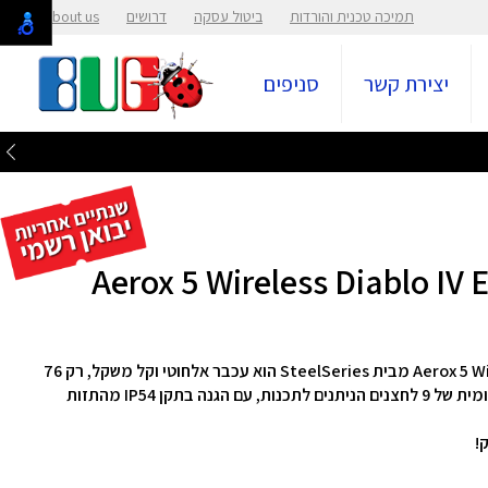
תמיכה טכנית והורדות
ביטול עסקה
דרושים
About us
יצירת קשר
סניפים
עכבר גיימינג אלחוטי מדגם Aerox 5 Wireless Diablo IV Edition מבית SteelSeries הוא עכבר אלחוטי וקל משקל, רק 76
גרם, מעוצב לדיוק מושלם במשחקים, עם פריסה ארגונומית של 9 לחצנים הניתנים לתכנות, עם הגנה בתקן IP54 מהתזות