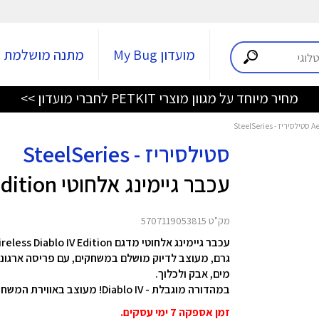
מועדון My Bug
מתנה מושלמת
מחיר מיוחד על מגוון מוצרי PETKIT לחברי מועדון >>
סטילסיריז - SteelSeries
עכבר גיימינג אלחוטי Aerox 5 Wireless Diablo IV Edition
מק"ט 5707119053815
מים, אבק ולכלוך.
במהדורה מוגבלת - Diablo IV! מעוצב באווירת המשחק!
זמן אספקה 7 ימי עסקים.