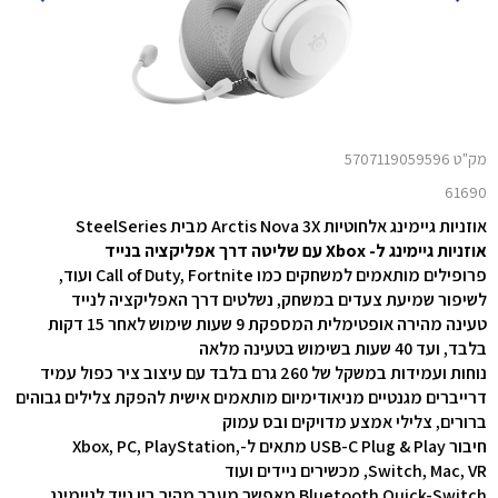
מק"ט 5707119059596
61690
אוזניות גיימינג אלחוטיות Arctis Nova 3X
מבית SteelSeries
אוזניות גיימינג ל- Xbox עם שליטה דרך אפליקציה בנייד
פרופילים מותאמים למשחקים כמו Call of Duty, Fortnite ועוד,
לשיפור שמיעת צעדים במשחק, נשלטים דרך האפליקציה לנייד
טעינה מהירה אופטימלית המספקת 9 שעות שימוש לאחר 15 דקות
בלבד, ועד 40 שעות בשימוש בטעינה מלאה
נוחות ועמידות במשקל של 260 גרם בלבד עם עיצוב ציר כפול עמיד
דרייברים מגנטיים מניאודימיום מותאמים אישית להפקת צלילים גבוהים
ברורים, צלילי אמצע מדויקים ובס עמוק
חיבור USB-C Plug & Play מתאים ל-Xbox, PC, PlayStation,
Switch, Mac, VR, מכשירים ניידים ועוד
Bluetooth Quick-Switch מאפשר מעבר מהיר בין נייד לגיימינג