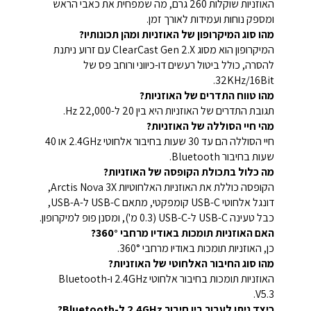
האוזניות שוקלות 260 גרם, מה שמפחית את כאבי הראש
ומספק נוחות ועמידות לאורך זמן.
מהו סוג המיקרופון של האוזניות ומהן תכונותיו?
המיקרופון הוא מסוג ClearCast Gen 2.X עם זרוע ניתנת
להסרה, כולל ביטול רעשים דו-כיווני ורוחב פס של
32KHz/16Bit.
מהו טווח התדרים של האוזניות?
תגובת התדרים של האוזניות היא בין 20 ל-22,000 Hz.
מהי חיי הסוללה של האוזניות?
חיי הסוללה הם עד 30 שעות בחיבור אלחוטי 2.4GHz או 40
שעות בחיבור Bluetooth.
מה כלול בתכולת הקופסה של האוזניות?
הקופסה כוללת את האוזניות האלחוטיות Arctis Nova 3X,
דונגל אלחוטי USB-C קומפקטי, מתאם USB-C ל-USB-A,
כבל טעינה USB-C ל-USB-C (0.3 מ'), ומסנן פופ למיקרופון.
האם האוזניות תומכות באודיו מרחבי 360°?
כן, האוזניות תומכות באודיו מרחבי 360°.
מהו סוג החיבור האלחוטי של האוזניות?
האוזניות תומכות בחיבור אלחוטי 2.4GHz ו-Bluetooth
V5.3.
כיצד ניתן לעבור בין חיבור 2.4GHz ל-Bluetooth?