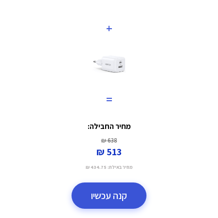
+
=
מחיר החבילה:
638 ₪
513 ₪
מחיר באילת:
434.75 ₪
קנה עכשיו