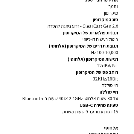
נתמך
מיקרופון
סוג המיקרופון
ClearCast Gen 2.X - זרוע ניתנת להסרה
תבנית פולארית של המיקרופון
ביטול רעשים דו-כיווני
תגובת תדרים של המיקרופון (אלחוטי)
100-10,000 Hz
רגישות המיקרופון (אלחוטי)
-12dBV/Pa
רוחב פס של המיקרופון
32KHz/16Bit
חיי סוללה
חיי סוללה
עד 30 שעות אלחוטי 2.4GHz או 40 שעות ב-Bluetooth
טעינה מהירה USB-C
15 דקות עבור עד 9 שעות משחק
אלחוטי