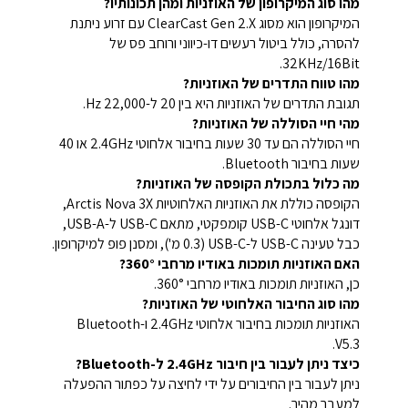
מהו סוג המיקרופון של האוזניות ומהן תכונותיו?
המיקרופון הוא מסוג ClearCast Gen 2.X עם זרוע ניתנת
להסרה, כולל ביטול רעשים דו-כיווני ורוחב פס של
32KHz/16Bit.
מהו טווח התדרים של האוזניות?
תגובת התדרים של האוזניות היא בין 20 ל-22,000 Hz.
מהי חיי הסוללה של האוזניות?
חיי הסוללה הם עד 30 שעות בחיבור אלחוטי 2.4GHz או 40
שעות בחיבור Bluetooth.
מה כלול בתכולת הקופסה של האוזניות?
הקופסה כוללת את האוזניות האלחוטיות Arctis Nova 3X,
דונגל אלחוטי USB-C קומפקטי, מתאם USB-C ל-USB-A,
כבל טעינה USB-C ל-USB-C (0.3 מ'), ומסנן פופ למיקרופון.
האם האוזניות תומכות באודיו מרחבי 360°?
כן, האוזניות תומכות באודיו מרחבי 360°.
מהו סוג החיבור האלחוטי של האוזניות?
האוזניות תומכות בחיבור אלחוטי 2.4GHz ו-Bluetooth
V5.3.
כיצד ניתן לעבור בין חיבור 2.4GHz ל-Bluetooth?
ניתן לעבור בין החיבורים על ידי לחיצה על כפתור ההפעלה
למעבר מהיר.