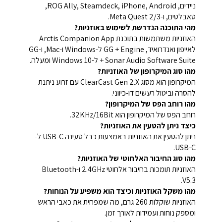
ניידים, ROG Ally, Steamdeck, iPhone, Android,
טאבלטים, ו-Meta Quest 2/3.
מהי התוכנה הנדרשת לשימוש באוזניות?
האוזניות משתמשות בתוכנת Arctis Companion App
לאייפון ואנדרואיד, GG + Engine ל-Windows ו-Mac, ו-GG
+ Sonar Audio Software Suite ל-Windows 10 ומעלה.
מהו סוג המיקרופון של האוזניות?
המיקרופון הוא מסוג ClearCast Gen 2.X עם זרוע ניתנת
להסרה וביטול רעשים דו-כיווני.
מהו רוחב הפס של המיקרופון?
רוחב הפס של המיקרופון הוא 32KHz/16Bit.
כיצד ניתן להטעין את האוזניות?
ניתן להטעין את האוזניות באמצעות כבל טעינה USB-C ל-
USB-C.
מהו סוג החיבור האלחוטי של האוזניות?
האוזניות תומכות בחיבור אלחוטי 2.4GHz ו-Bluetooth
V5.3.
מהו משקל האוזניות וכיצד הוא משפיע על הנוחות?
האוזניות שוקלות 260 גרם, מה שמפחית את כאבי הראש
ומספק נוחות ועמידות לאורך זמן.