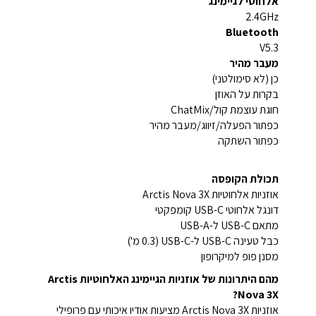
אלחוטי לגיימינג
2.4GHz
Bluetooth
V5.3
מעבר מהיר
כן (לא סימולטני)
בקרות על האוזן
חוגת עוצמת קול/ChatMix
כפתור הפעלה/זיווג/מעבר מהיר
כפתור השתקה
תכולת הקופסה
אוזניות אלחוטיות Arctis Nova 3X
דונגל אלחוטי USB-C קומפקטי
מתאם USB-C ל-USB-A
כבל טעינה USB-C ל-USB-C (0.3 מ')
מסנן פופ למיקרופון
מהם היתרונות של אוזניות הגיימינג האלחוטיות Arctis
Nova 3X?
אוזניות Arctis Nova 3X מציעות אודיו איכותי עם פרופילי