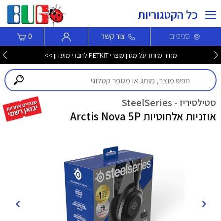
כל הקטגוריות
סניפים
צור קשר
0
מחיר מיוחד על מגוון מוצרי PETKIT לחברי מועדון >>
סטילסיריז - SteelSeries
אוזניות אלחוטיות Arctis Nova 5P