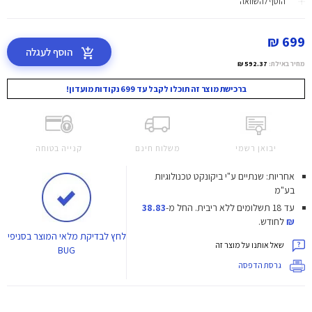
הוסף להשוואה
699 ₪
הוסף לעגלה
מחיר באילת:
592.37 ₪
ברכישת מוצר זה תוכלו לקבל עד 699 נקודות מועדון!
יבואן רשמי
משלוח חינם
קנייה בטוחה
אחריות: שנתיים ע"י ביקונקט טכנולוגיות
בע"מ
עד 18 תשלומים ללא ריבית.
החל מ-
38.83
₪
לחודש.
לחץ
לבדיקת מלאי המוצר בסניפי
שאל אותנו על מוצר זה
BUG
גרסת הדפסה