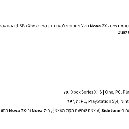
Nova 7X
כולל מתג פיזי למעבר בין מצבי Xbox ו-USB; המתאמים של שאר הדגמים הם רגילים ללא מתג.
7X
:
Xbox Series X | S | One
,
PC,
Pla
7P \ 7
:
PC, PlayStation 5\4
,
Nint
ת ב-
Sidetone
(עוצמת שמיעת הקול העצמי); ב-
Nova 7
וב-
Nova 7X
החוג