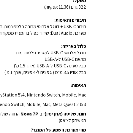
משקל:
322 גרם (11.36 אונקיות)
חיבורים ותאימות:
חיבור USB-C + דונגל אלחוטי מרובה פלטפורמות. המתאם של ה-
מערכת Dual Audio: שידור כפול בו זמנית ממקורות שונים
כלול באריזה:
דונגל אלחוטי USB-C למספר פלטפורמות
מתאם USB-C ל-USB-A
כבל טעינה USB-C ל-USB-A (אורך 1.5 מ')
כבל אודיו 3.5 מ"מ (5 פינים ל-4 פינים, אורך 1 מ')
תאימות:
yStation 5\4
,
Nintendo Switch,
Mobile,
Mac
endo Switch,
Mobile,
Mac, Meta Quest 2 & 3
חוגת שליטה (אוזן ימין):
ב-
Nova 7P
החוגה שולט
המשחק לצ'אט).
מהי מערכת השמע של המוצר?