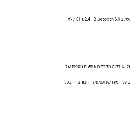
הדור החדש של Arctis Nova 7 Gen 2 מאפשר לכם לשלב סאונד מהמשחק ומהטלפון בו־זמנית. חיבור Dual Wireless מתקדם משלב Bluetooth 5.0 ו־2.4 GHz ללא
האוזניות עוצבו במיוחד לגיימרים שמשחקים שעות. הסוללה המחוזקת מספקת עד 54 שעות שימוש בטעינה אחת, ובטעינה מהירה של 15 דקות מקבלים 6 שעות נוספות של
וי פלדה קלת משקל עם רצועת תמיכה גמישה המותאמת לראש בדיוק מושלם. מיקרופון ClearCast Gen 2 מבוסס AI מבטל רעש רקע ומאפשר דיבור ברור בכל