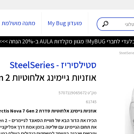
מועדון My Bug
מתנה מושלמת
די לחברי MyBUG! מגוון מקלדות AULA ב-20% הנחה >>>
סטילסיריז - SteelSeries
אוזניות גיימינג אלחוטיות Arctis Nova 7P Gen 2 - לבן
מק"ט 5707119065672
61745
אוזניות גיימינג אלחוטיות סדרת Arctis Nova 7 Gen 2 מבית SteelSeries - ביצועים למקצוענים
ומרשים שנבנה במיוחד למשחקים הגדולים בעולם כמו Fortnite, GTA ו-Call of Duty.