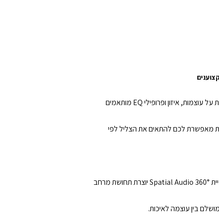
קחו שליטה מלאה על חוויית המשחק שלכם – ישירות מהאפליקציה הייעודית של SteelSeries. האוזניות מאפשרות שליטה בזמן אמת על עוצמות, איזון ופרופילי EQ מותאמים
וק מושלם. השמיעה הדינמית מאפשרת לכם להתאים את הצליל לפי
חוו עוצמת שמע שלא הכרתם עם דרייברי Neodymium בקוטר 40 מ״מ שמפיקים צליל חד, מאוזן ובעל באס עמוק במיוחד. טכנולוגיית 360° Spatial Audio יוצרת תחושת מרחב
מושלם בין עוצמה לאיכות.