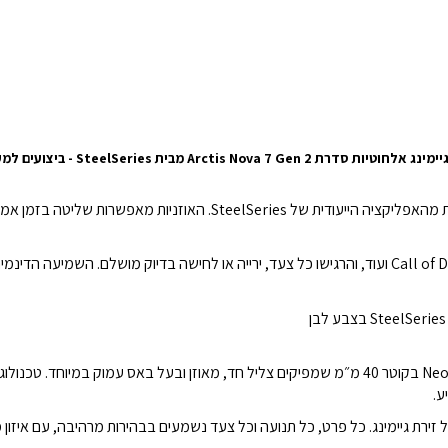
ות סדרת Arctis Nova 7 Gen 2 מבית SteelSeries - ביצועים למקצוענים
בחרו פריסטים ייעודיים ל־Call of Duty, Fortnite, Valorant ועוד, והרגישו כל צעד, ירייה או לחישה בדי
ע.
ל זירת גיימינג. כל פרט, כל תנועה וכל צעד נשמעים בבהירות מרהיבה, עם איזון 