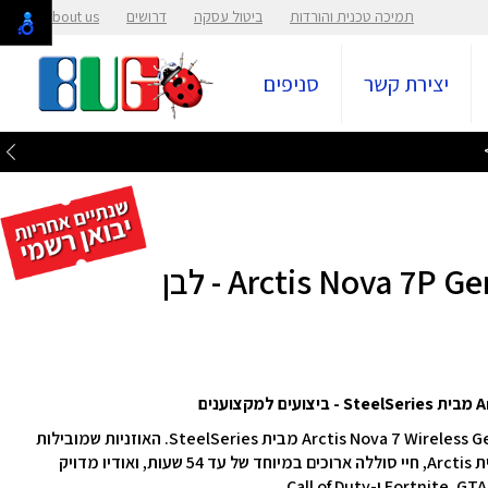
תמיכה טכנית והורדות
ביטול עסקה
דרושים
About us
יצירת קשר
סניפים
הכירו את הדור הבא של חוויית הסאונד לגיימרים – Arctis Nova 7 Wireless Gen 2 מבית SteelSeries. האוזניות שמובילות
את תחום הגיימינג עם שליטה בזמן אמת דרך אפליקציית Arctis, חיי סוללה ארוכים במיוחד של עד 54 שעות, ואודיו מדויק