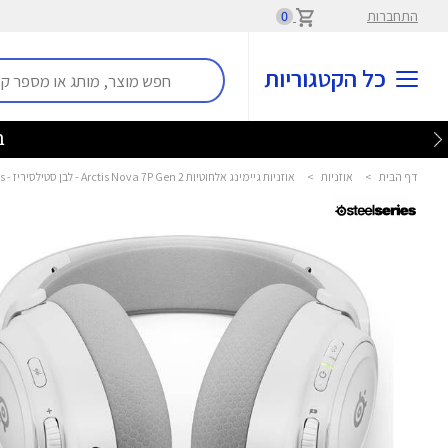
התחברות
0
כל הקטגוריות
בלע
דף הבית
>
אוזניות
>
אוזניות גיימינג אלחוטיות Arctis Nova 7P Gen 2 - לבן סטילסיריז - SteelSeries