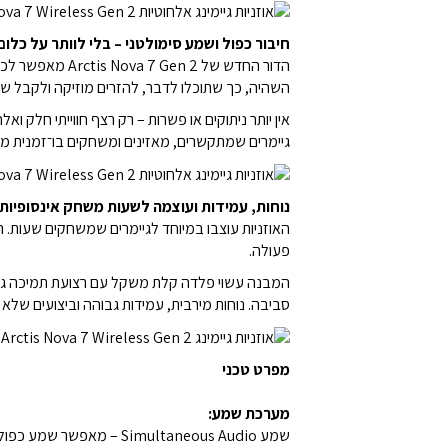
חיבור כפול ושמע סימולטני – בלי לוותר על כלום
השהיה, כך שתוכלו לדבר, להזרים מוזיקה ולקבל שי
אין יותר ניתוקים או פשרות – רק רצף חווייתי חלק ואלח
גיימרים שמתקשרים, מאזינים ומשחקים בו־זמנית מב
נוחות, עמידות ועוצמה לשעות משחק אינסופיות
פעולה.
סביבה. נוחות מירבית, עמידות גבוהה וביצועים שלא מאכזבים – זו 
מפרט טכני
מערכת שמע:
שמע Simultaneous Audio – מאפשר שמע כפול בו זמנית: גם דרך 2.4GHz וגם דרך Bluetooth v5.0