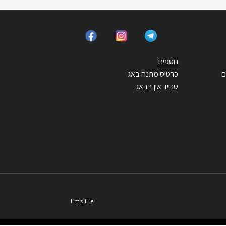
נוספים
ם
כרטיס מתנה באג
טרייד אין בבאג
llms file