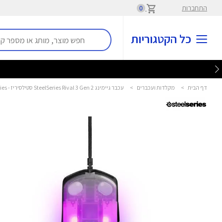
התחברות
0
כל הקטגוריות
דף הבית
>
מקלדות ועכברים
>
עכבר גיימינג SteelSeries Rival 3 Gen 2 סטילסיריז - SteelSeries