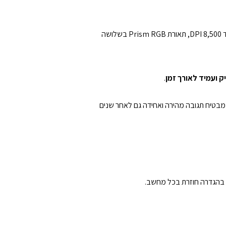
הוא אידיאלי לשימוש עם מחשבים ניידים או נייחים, תואם למערכות Windows, ומציע יתרונות בולטים כמו חיישן TrueMove Core עד 8,500 DPI, תאורת Prism RGB בשלושה
יק ועמיד לאורך זמן
.
ית עם מתגים של 60 מיליון לחיצות, פלסטיק עמיד במיוחד ועיצוב ייחודי של לחצני Split-Trigger – מה שמבטיח תגובה מהירה ואחידה גם לאחר שנים