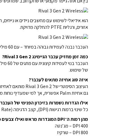
בין אם אתה גיימר מקצועי או שחקן חובב שמחפש שדרוג חכם – Rival 3 Gen 2 יענה בד
אזורים, ורגליות PTFE להחלקה מדויקת.
העכבר נבנה לעמידות גבוהה במיוחד – עם 60 מיליון לחיצות מובטחות – ומתאים לכל מי שמחפש
כמה זמן מחזיק עכבר הגיימינג Rival 3 Gen 2?
של שימוש.
איזה סוג אחיזה מתאים לעכבר?
העיצוב הסימטרי של Rival 3 Gen 2 מותאם לאחיזת Claw או Fingertip.
גם אחיזת Palm אפשרית, אך למי שמעדיף נוחות מקסימלית מומלץ לבדוק את דגמי Rival 5 או Aerox 5.
אילו הגדרות נשמרות בזיכרון הפנימי של העכבר
כל שינוי ברמות רגישות (DPI), קצב הדגימה (Polling Rate) ומיפוי כפתורים נשמר אוטומטית בזיכרון הפנימי של העכבר, ללא צורך בהגדרה חוזרת בכל מחשב.
מהן רמות ה־DPI המוגדרות מראש ואילו צבעים מייצגים כל רמה?
400 DPI – מג’נטה
800 DPI – טורקיז