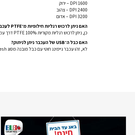
1600 DPI – ירוק
2400 DPI – צהוב
3200 DPI – אדום
האם ניתן לרכוש רגליות חילופיות מ־PTFE לעכבר?
כן, ניתן לרכוש רגליות מקוריות 100% PTFE דרך עמוד אביזרי עכברים באתר SteelSeries.com
האם כבל ה־USB של העכבר ניתן לניתוק?
לא, זהו עכבר גיימינג חוטי עם כבל מובנה מסוג Super Mesh – לעמידות גבוהה ותנועה חופשית.