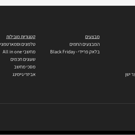
מבצעים
קטגוריות מובילות
המבצעים החמים
טלפונים וסמארטפוני
בלאק פריידי - Black Friday
מחשבי All in one
שעונים חכמים
מסכי מחשב
ר ישן
אביזרי גיימינג