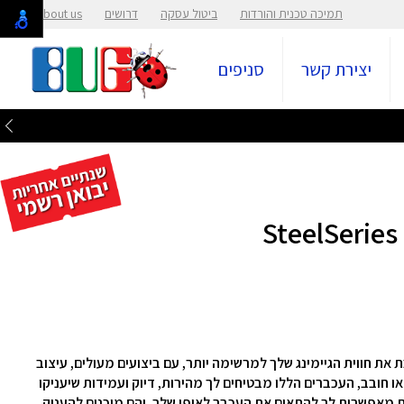
תמיכה טכנית והורדות
ביטול עסקה
דרושים
About us
יצירת קשר
סניפים
מציגה את סדרת Rival 3 Gen 2, שהופכת את חווית הגיימינג שלך למרשימה יותר, עם ביצועים מעולים, עיצוב
ו חובב, העכברים הללו מבטיחים לך מהירות, דיוק ועמידות שיעניקו
ות מאפשרות לך להתאים את העכבר לאופי שלך, והם מוכנים להעניק