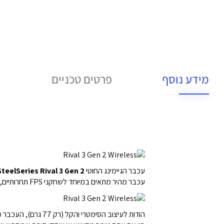
מידע נוסף
פרטים טכניים
עכבר הגיימינג החוטי
SteelSeries Rival 3 Gen 2
עכבר מהיר מתאים במיוחד לשחקני FPS תחרותיים, שזקוקים לתגובה מיידית בכל לחיצה. וגם לשחקני MOBA או Battle Royale שמחפשים שליטה מלאה בתנועה.
הודות לעיצוב הסימטרי והקל (רק 77 גרם), העכבר מושלם לאחיזת