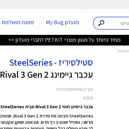
מועדון My Bug
מתנה מושלמת
מחיר מיוחד על מגוון מוצרי PETKIT לחברי מועדון >>
סטילסיריז - SteelSeries
עכבר גיימינג SteelSeries Rival 3 Gen 2
מק"ט 5707119059961
62515
עכבר גיימינג חוטי Rival 3 Gen 2 מבית SteelSeries
SteelSeries 
חדשני, וסטייל שמציב רף חדש. אם אתה שחקן מקצועי א
לך יתרון מוחלט בכל משחק. תוספות צבעוניות וייחודי