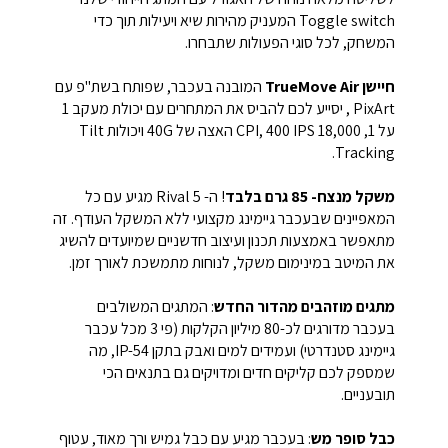
Toggle switch
המעניק מהירות שיא ויעילות תוך כדי
המשחק, לכל סוגי הפעולות שתבחרו.
חיישן
TrueMove Air
המובנה בעכבר, שפותח בשת"פ עם
PixArt
, יסייע לכם להביס את המתחרים עם יכולת מעקב 1
על 1,
18,000 CPI, 400 IPS
האצה של
40G
ויכולות
Tilt
.
Tracking
משקל מנצח- 85 גרם בלבד
! ה-
Rival 5
מגיע עם כל
המאפיינים שבעכבר גיימינג מקצועי ללא המשקל העודף. זה
מתאפשר באמצעות תכנון ועיצוב חדשניים שמיועדים להשיג
את המיטב במינימום משקל, לנוחות מתמשכת לאורך זמן.
מתגים מוזהבים מהדור החדש
: המתגים המשולבים
בעכבר מדורגים לכ-80 מיליון הקלקות (פי 3 מכל עכבר
גיימינג סטנדרטי) ועמידים למים ואבק בתקן
IP-54
, מה
שמספק לכם קליקים חדים ומדויקים גם בתנאים הכי
תובעניים.
כבל סופר מש
: בעכבר מגיע עם כבל גמיש ורך מאוד, עטוף