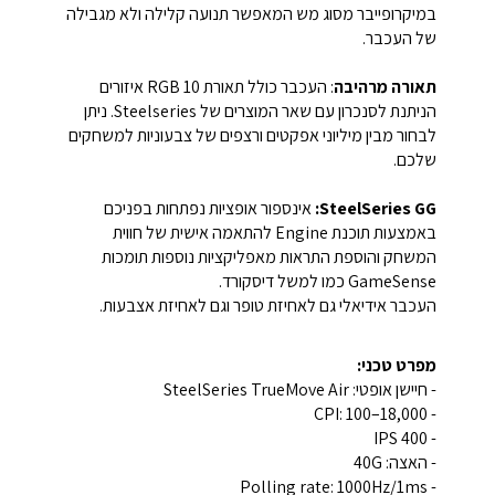
במיקרופייבר מסוג מש המאפשר תנועה קלילה ולא מגבילה
של העכבר.
תאורה מרהיבה
: העכבר כולל תאורת
RGB
10 איזורים
הניתנת לסנכרון עם שאר המוצרים של
Steelseries
. ניתן
לבחור מבין מיליוני אפקטים ורצפים של צבעוניות למשחקים
שלכם.
SteelSeries GG
:
אינספור אופציות נפתחות בפניכם
באמצעות תוכנת
Engine
להתאמה אישית של חווית
המשחק והוספת התראות מאפליקציות נוספות תומכות
GameSense
כמו למשל דיסקורד.
העכבר אידיאלי גם לאחיזת טופר וגם לאחיזת אצבעות.
מפרט טכני
:
- חיישן אופטי:
SteelSeries TrueMove Air
:
100–18,000
- CPI
IPS
- 400
- האצה:
40G
- Polling rate: 1000Hz/1ms