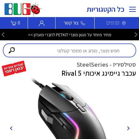
כל הקטגוריות
סניפים
צור קשר
0
מחיר מיוחד על מגוון מוצרי PETKIT לחברי מועדון >>
סטילסיריז - SteelSeries
עכבר גיימינג איכותי Rival 5