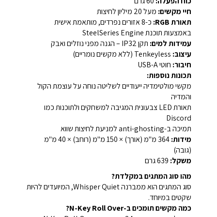
כוח הפעלה:
60 גרם
חיי מקשים:
מעל 20 מיליון לחיצות
תאורת RGB:
כ-8 אזורים נפרדים, מותאמת אישית
באמצעות תוכנת SteelSeries Engine
עמידות למים:
תקן IP32 – הגנה מפני נוזלים ואבק
עיצוב:
Tenkeyless (ללא מקשים נומריים)
חיבור:
חוטי USB-A
תכונות נוספות:
מקשי מולטימדיה ייעודיים לשליטה נוחה על עוצמת הקול
והמדיה
תאורת LED צבעונית המגיבה למשחקים ולתוכנות כמו
Discord
תמיכה ב-anti-ghosting למניעת לחיצות שווא
מידות:
364 מ"מ (אורך) × 150 מ"מ (רוחב) × 40 מ"מ
(גובה)
משקל:
639 גרם
מהו סוג המתגים במקלדת?
סוג המתגים הוא ממברנה Whisper Quiet, המיועדים להיות
שקטים במיוחד.
כמה מקשים תומכים ב-N-Key Roll Over?