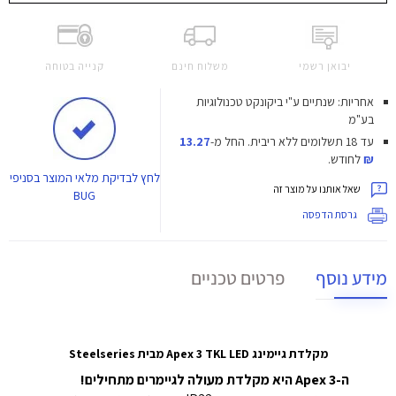
יבואן רשמי
משלוח חינם
קנייה בטוחה
אחריות: שנתיים ע"י ביקונקט טכנולוגיות
בע"מ
עד 18 תשלומים ללא ריבית.
החל מ-
13.27
₪
לחודש.
לחץ
לבדיקת מלאי המוצר בסניפי
שאל אותנו על מוצר זה
BUG
גרסת הדפסה
מידע נוסף
פרטים טכניים
מקלדת גיימינג Apex 3 TKL LED מבית Steelseries
ה-Apex 3 היא מקלדת מעולה לגיימרים מתחילים!