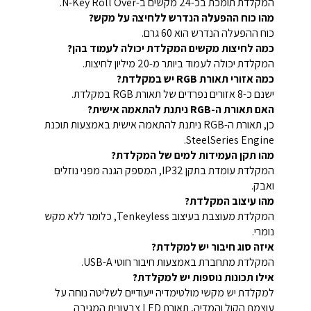
המקלדת תומכת בכ-24 מקשים ב-N-Key Roll Over.
מהו כוח ההפעלה הנדרש ללחיצה על מקש?
כוח ההפעלה הנדרש הוא 60 גרם.
כמה לחיצות מקשים המקלדת יכולה לעמוד בהן?
המקלדת יכולה לעמוד ביותר מ-20 מיליון לחיצות.
כמה אזורי תאורת RGB יש במקלדת?
ישנם כ-8 אזורים נפרדים של תאורת RGB במקלדת.
האם תאורת ה-RGB ניתנת להתאמה אישית?
כן, תאורת ה-RGB ניתנת להתאמה אישית באמצעות תוכנת
SteelSeries Engine.
מהו תקן העמידות למים של המקלדת?
המקלדת עומדת בתקן IP32, המספק הגנה מפני נוזלים
ואבק.
מהו עיצוב המקלדת?
המקלדת מעוצבת בעיצוב Tenkeyless, כלומר ללא מקש
נומרי.
איזה סוג חיבור יש למקלדת?
המקלדת מתחברת באמצעות חיבור חוטי USB-A.
אילו תכונות נוספות יש למקלדת?
למקלדת יש מקשי מולטימדיה ייעודיים לשליטה נוחה על
עוצמת הקול והמדיה, תאורת LED צבעונית המגיבה