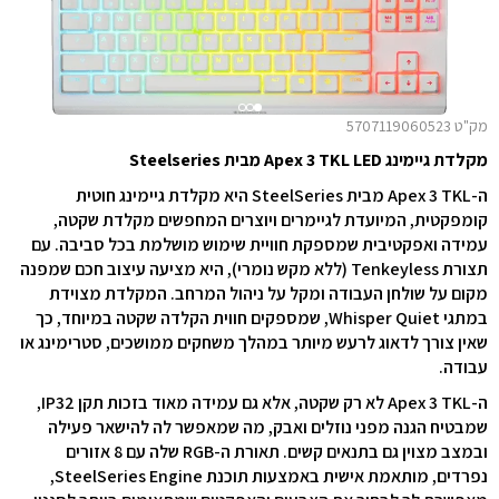
מק"ט 5707119060523
מקלדת גיימינג Apex 3 TKL LED מבית Steelseries
ה-Apex 3 TKL מבית SteelSeries היא מקלדת גיימינג חוטית
קומפקטית, המיועדת לגיימרים ויוצרים המחפשים מקלדת שקטה,
עמידה ואפקטיבית שמספקת חוויית שימוש מושלמת בכל סביבה. עם
תצורת Tenkeyless (ללא מקש נומרי), היא מציעה עיצוב חכם שמפנה
מקום על שולחן העבודה ומקל על ניהול המרחב. המקלדת מצוידת
במתגי Whisper Quiet, שמספקים חווית הקלדה שקטה במיוחד, כך
שאין צורך לדאוג לרעש מיותר במהלך משחקים ממושכים, סטרימינג או
עבודה.
ה-Apex 3 TKL לא רק שקטה, אלא גם עמידה מאוד בזכות תקן IP32,
שמבטיח הגנה מפני נוזלים ואבק, מה שמאפשר לה להישאר פעילה
ובמצב מצוין גם בתנאים קשים. תאורת ה-RGB שלה עם 8 אזורים
נפרדים, מותאמת אישית באמצעות תוכנת SteelSeries Engine,