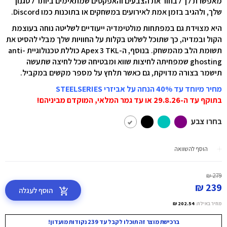
מאפשרת לך לבחור את הצבעים והאפקטים שמתאימים ביותר לסגנון
שלך, ולהגיב בזמן אמת לאירועים במשחקים או בתוכנות כמו Discord.
היא מצוידת גם במפתחות מולטימדיה ייעודיים לשליטה נוחה בעוצמת
הקול ובמדיה, כך שתוכל לשלוט בקלות על החוויות שלך מבלי להסיט את
תשומת הלב מהמשחק. בנוסף, ה-Apex 3 TKL כוללת טכנולוגיית anti-
ghosting שמפחיתה לחיצות שווא ומבטיחה שכל לחיצה שתעשה
תישמר בצורה מדויקת, גם כאשר תלחץ על מספר מקשים במקביל.
מחיר מיוחד עד 40% הנחה על אביזרי STEELSERIES
בתוקף עד ה-29.8.26 או עד גמר המלאי, המוקדם מביניהם!
בחרו צבע
הוסף להשוואה
279 ₪
239 ₪
הוסף לעגלה
מחיר באילת:
202.54 ₪
ברכישת מוצר זה תוכלו לקבל עד 239 נקודות מועדון!