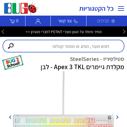
כל הקטגוריות
סניפים
צור קשר
0
מחיר מיוחד על מגוון מוצרי PETKIT לחברי מועדון >>
סטילסיריז - SteelSeries
מקלדת גיימרים Apex 3 TKL - לבן