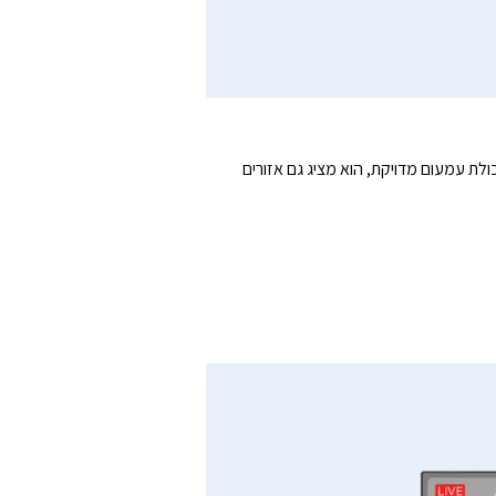
ינמי גבוה במיוחד של ‎4.5‎ מיליון:‎1‎ וטווח דינמי רחב יותר. עם יכולת עמעום מדויקת, הוא מציג גם אזורים