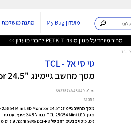
מועדון My Bug
מתנה מושלמת
מחיר מיוחד על מגוון מוצרי PETKIT לחברי מועדון >>
טי סי אל - TCL
מסך מחשב גיימינג "24.5 25G54 Mini LED Monitor
מק"ט 6937574846649
25G54
מסך מחשב גיימינג "24.5 25G54 Mini LED Monitor מבית TCL
ניט, כיסוי צבעים רחב של ‎93%‎ DCI-P3 והגנת עיניים מתקדמת – Flicker-Free ו‑Low Blue Light בתקן Rheinland