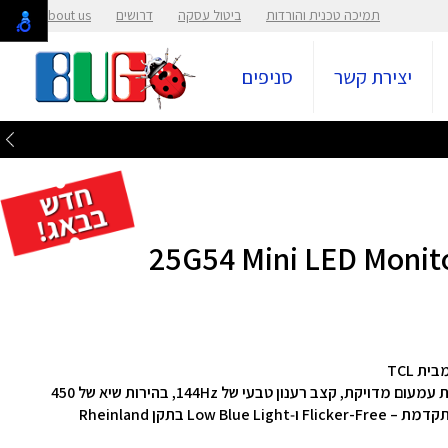
תמיכה טכנית והורדות
ביטול עסקה
דרושים
About us
יצירת קשר
סניפים
מסך TCL 25G54 Mini LED בגודל 24.5 אינץ', עם סדרת עמעום מדויקת, קצב רענון טבעי של ‎144Hz, בהירות שיא של ‎450‎