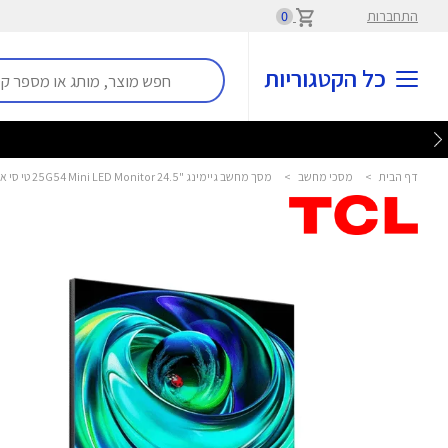
התחברות
0
כל הקטגוריות
דף הבית
>
מסכי מחשב
>
מסך מחשב גיימינג "24.5 25G54 Mini LED Monitor טי סי אל - TCL