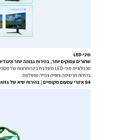
מיני‑LED
שחורים עמוקים יותר, בהירות גבוהה יותר וניגודי
טכנולוגיית מיני‑LED משלבת בין היתרונות של מסכי LCD ו‑OLED, והופכת את תאורת הרקע המסורתית לתאורה מדויקת כמעט ברמת הפיקסל.
בהירות מרשימה וחוויית צפייה מושלמת.
84 אזורי עמעום מקומיים
|
בהירות שיא של ‎450‎ nits