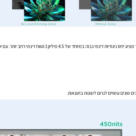
הודות לבהירות השיא המרשימה של ‎450‎ ניט, המסך מציע יחס ניגודיות ד