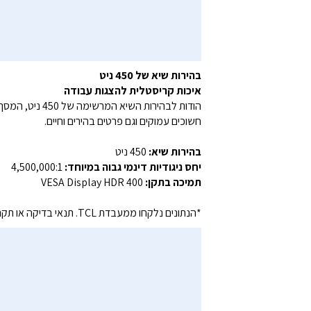
בהירות שיא של ‎450‎ ניט
איכות קריסטלית להצגות עבודה
חשוכים עמוקים וגם פרטים בהירים וחיים.
בהירות שיא:
‎450‎ ניט
יחס ניגודיות דינמי גבוה במיוחד:
‎4,500,000‎:‎1‎
תמיכה בתקן:
‎VESA Display HDR 400‎
*הנתונים נלקחו ממעבדת ‎TCL‎. תנאי בדיקה או תקנים שונים עשויים לגרום לשונות בתוצאות.