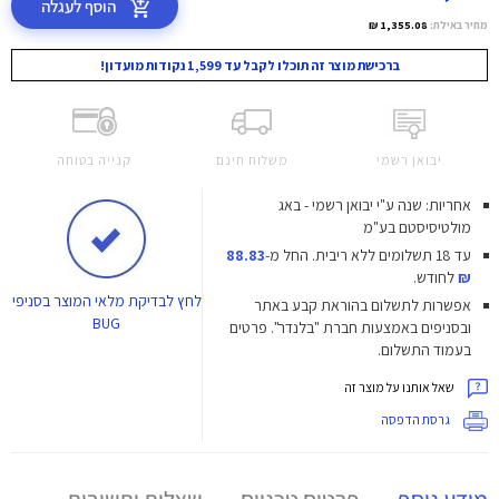
הוסף לעגלה
מחיר באילת:
1,355.08 ₪
ברכישת מוצר זה תוכלו לקבל עד 1,599 נקודות מועדון!
יבואן רשמי
משלוח חינם
קנייה בטוחה
אחריות: שנה ע"י יבואן רשמי - באג
מולטיסיסטם בע"מ
עד 18 תשלומים ללא ריבית.
החל מ-
88.83
₪
לחודש.
לחץ
לבדיקת מלאי המוצר בסניפי
אפשרות לתשלום בהוראת קבע באתר
BUG
ובסניפים באמצעות חברת "בלנדר". פרטים
בעמוד התשלום.
שאל אותנו על מוצר זה
גרסת הדפסה