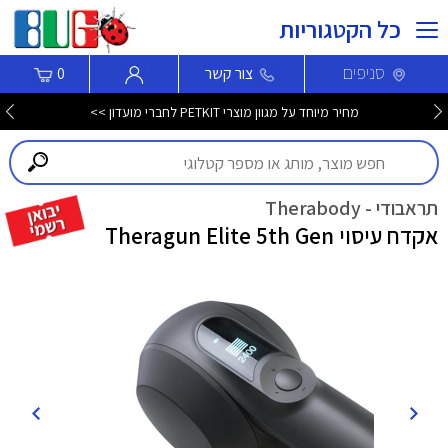
כל הקטגוריות
סניפים
צור קשר
0
מחיר מיוחד על מגוון מוצרי PETKIT לחברי מועדון >>
תראבודי - Therabody
אקדח עיסוי Theragun Elite 5th Gen