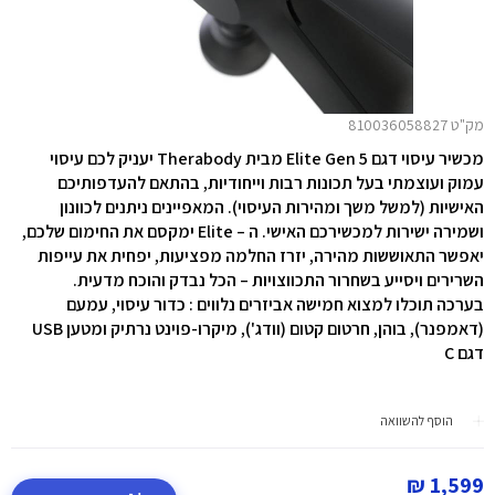
מק"ט 810036058827
מכשיר עיסוי דגם Elite Gen 5 מבית Therabody יעניק לכם עיסוי
עמוק ועוצמתי בעל תכונות רבות וייחודיות, בהתאם להעדפותיכם
האישיות (למשל משך ומהירות העיסוי). המאפיינים ניתנים לכוונון
ושמירה ישירות למכשירכם האישי. ה – Elite ימקסם את החימום שלכם,
יאפשר התאוששות מהירה, יזרז החלמה מפציעות, יפחית את עייפות
השרירים ויסייע בשחרור התכווצויות – הכל נבדק והוכח מדעית.
בערכה תוכלו למצוא חמישה אביזרים נלווים : כדור עיסוי, עמעם
(דאמפנר), בוהן, חרטום קטום (וודג'), מיקרו-פוינט נרתיק ומטען USB
דגם C
הוסף להשוואה
1,599 ₪