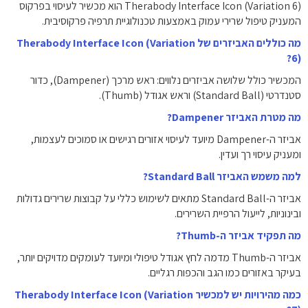
Therabody Interface Icon (Variation 6) הוא מכשיר לעיסוי בפרקוס
המעניק טיפול שרירי עמוק באמצעות טכנולוגיית תרפיה פרקוסיבית.
מה כוללים האביזרים של Therabody Interface Icon (Variation
6)?
המכשיר כולל שלושה אביזרים נלווים: ראש מרכך (Dampener), כדור
סטנדרטי (Standard Ball) וראש אגודל (Thumb).
מה מטרת האביזר Dampener?
אביזר ה-Dampener מיועד לעיסוי אזורים רגישים או סמוכים לעצמות,
ומעניק עיסוי רך ועדין.
למה משמש האביזר Standard Ball?
אביזר ה-Standard Ball מתאים לשימוש כללי על קבוצות שרירים גדולות
ובינוניות, לייעול הרפיית השרירים.
מה תפקיד אביזר ה-Thumb?
אביזר ה-Thumb מדמה לחץ אגודל טיפולי ומיועד לעומקים מדויקים יותר,
בעיקר באזורים כמו הגב והכפות רגליים.
כמה מהירויות יש למכשיר Therabody Interface Icon (Variation