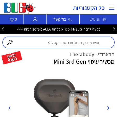
כל הקטגוריות
סניפים
צור קשר
0
בלעדי לחברי MyBUG! מגוון מקלדות AULA ב-20% הנחה >>>
תראבודי - Therabody
מכשיר עיסוי Mini 3rd Gen