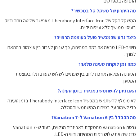
התנועה במפרקים.
מה היתרון של משקל קל במכשיר?
המשקל הקל של Therabody Interface Icon מאפשר שליטה נוחה ודיוק
בעיסוי ממושך ללא עייפות ידיים.
כיצד נדע שהמכשיר פועל בעוצמה הרצויה?
חיווי ה-LED מראה את רמת המהירות, כך שניתן לעבור בין עוצמות בהתאם
לצורך.
כמה זמן לוקחת טעינה מלאה?
הטעינה המלאה אורכת לרוב בין שעתיים לשלוש שעות, תלוי בעוצמת
המטען.
האם ניתן להשתמש במכשיר בזמן טעינה?
לא מומלץ להשתמש במכשיר Therabody Interface Icon בזמן טעינה
כדי לשמור על בטיחות המשתמש והסוללה.
מה ההבדל בין Variation 6 ל-Variation 7?
גרסת Variation 6 מתמקדת באביזרים הנלווים, בעוד ש-Variation 7
מדגישה את שלוש רמות המהירות וחיווי ה-LED.