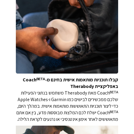
קבלו תוכניות מותאמות אישית בחינם מ-Coachᴮᴱᵀᴬ
באפליקציית Therabody
Coachᴮᴱᵀᴬ מאת Therabody משתמש בנתוני הפעילות
שלכם ממכשירים לבישים כמו Garmin ו-Apple Watches
כדי ליצור תוכניות התאוששות מותאמות אישית. במהלך היום,
Coachᴮᴱᵀᴬ ישלח לכם המלצות מבוססות מדע, בין אם אתם
מתאוששים לאחר אימון אינטנסיבי או נרגעים לקראת הלילה.