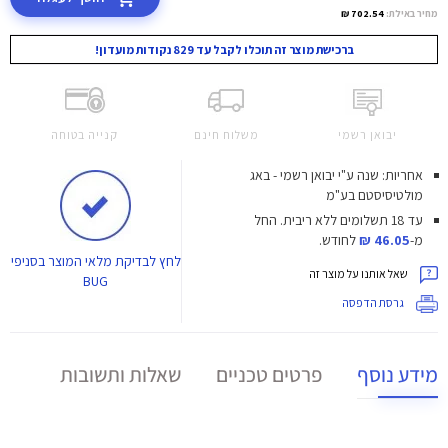
מחיר באילת:
702.54 ₪
ברכישת מוצר זה תוכלו לקבל עד 829 נקודות מועדון!
יבואן רשמי
משלוח חינם
קנייה בטוחה
אחריות: שנה ע"י יבואן רשמי - באג
מולטיסיסטם בע"מ
עד 18 תשלומים ללא ריבית.
החל
מ-
46.05 ₪
לחודש.
לחץ
לבדיקת מלאי המוצר בסניפי
שאל אותנו על מוצר זה
BUG
גרסת הדפסה
מידע נוסף
פרטים טכניים
שאלות ותשובות