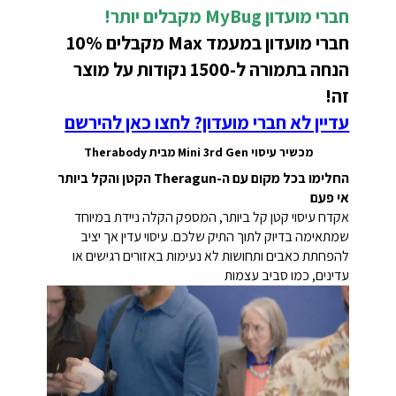
חברי מועדון MyBug מקבלים יותר!
חברי מועדון במעמד Max מקבלים 10%
הנחה בתמורה ל-1500 נקודות על מוצר
זה!
עדיין לא חברי מועדון? לחצו כאן להירשם
מכשיר עיסוי Mini 3rd Gen מבית Therabody
החלימו בכל מקום עם ה-Theragun הקטן והקל ביותר
אי פעם
אקדח עיסוי קטן קל ביותר, המספק הקלה ניידת במיוחד
שמתאימה בדיוק לתוך התיק שלכם. עיסוי עדין אך יציב
להפחתת כאבים ותחושות לא נעימות באזורים רגישים או
עדינים, כמו סביב עצמות