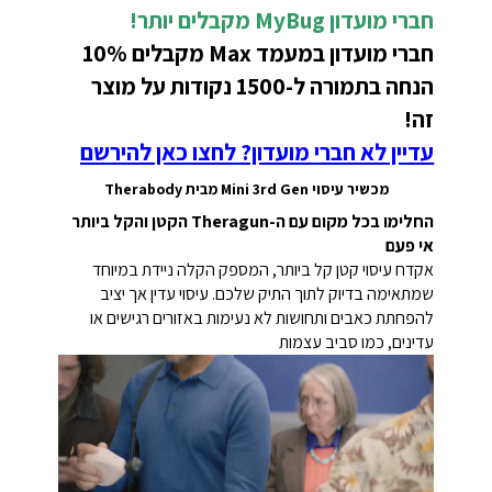
חברי מועדון MyBug מקבלים יותר!
חברי מועדון במעמד Max מקבלים 10%
הנחה בתמורה ל-1500 נקודות על מוצר
זה!
עדיין לא חברי מועדון? לחצו כאן להירשם
מכשיר עיסוי Mini 3rd Gen מבית Therabody
החלימו בכל מקום עם ה-Theragun הקטן והקל ביותר
אי פעם
אקדח עיסוי קטן קל ביותר, המספק הקלה ניידת במיוחד
שמתאימה בדיוק לתוך התיק שלכם. עיסוי עדין אך יציב
להפחתת כאבים ותחושות לא נעימות באזורים רגישים או
עדינים, כמו סביב עצמות