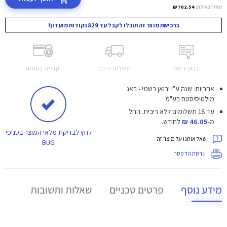
מחיר באילת:
702.54 ₪
ברכישת מוצר זה תוכלו לקבל עד 829 נקודות מועדון!
יבואן רשמי
משלוח חינם
קנייה בטוחה
אחריות: שנה ע"י יבואן רשמי - באג
מולטיסיסטם בע"מ
עד 18 תשלומים ללא ריבית.
החל
מ-
46.05 ₪
לחודש.
לחץ
לבדיקת מלאי המוצר בסניפי
שאל אותנו על מוצר זה
BUG
גרסת הדפסה
מידע נוסף
פרטים טכניים
שאלות ותשובות