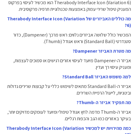
Therabody Interface Icon (Variation 6) הוא מכשיר לעיסוי בפרקוס
המעניק טיפול שרירי עמוק באמצעות טכנולוגיית תרפיה פרקוסיבית.
מה כוללים האביזרים של Therabody Interface Icon (Variation
6)?
המכשיר כולל שלושה אביזרים נלווים: ראש מרכך (Dampener), כדור
סטנדרטי (Standard Ball) וראש אגודל (Thumb).
מה מטרת האביזר Dampener?
אביזר ה-Dampener מיועד לעיסוי אזורים רגישים או סמוכים לעצמות,
ומעניק עיסוי רך ועדין.
למה משמש האביזר Standard Ball?
אביזר ה-Standard Ball מתאים לשימוש כללי על קבוצות שרירים גדולות
ובינוניות, לייעול הרפיית השרירים.
מה תפקיד אביזר ה-Thumb?
אביזר ה-Thumb מדמה לחץ אגודל טיפולי ומיועד לעומקים מדויקים יותר,
בעיקר באזורים כמו הגב והכפות רגליים.
כמה מהירויות יש למכשיר Therabody Interface Icon (Variation