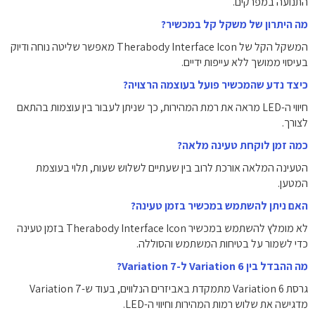
התנועה במפרקים.
מה היתרון של משקל קל במכשיר?
המשקל הקל של Therabody Interface Icon מאפשר שליטה נוחה ודיוק
בעיסוי ממושך ללא עייפות ידיים.
כיצד נדע שהמכשיר פועל בעוצמה הרצויה?
חיווי ה-LED מראה את רמת המהירות, כך שניתן לעבור בין עוצמות בהתאם
לצורך.
כמה זמן לוקחת טעינה מלאה?
הטעינה המלאה אורכת לרוב בין שעתיים לשלוש שעות, תלוי בעוצמת
המטען.
האם ניתן להשתמש במכשיר בזמן טעינה?
לא מומלץ להשתמש במכשיר Therabody Interface Icon בזמן טעינה
כדי לשמור על בטיחות המשתמש והסוללה.
מה ההבדל בין Variation 6 ל-Variation 7?
גרסת Variation 6 מתמקדת באביזרים הנלווים, בעוד ש-Variation 7
מדגישה את שלוש רמות המהירות וחיווי ה-LED.