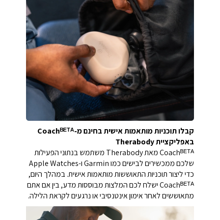
קבלו תוכניות מותאמות אישית בחינם מ-Coachᴮᴱᵀᴬ
באפליקציית Therabody
Coachᴮᴱᵀᴬ מאת Therabody משתמש בנתוני הפעילות
שלכם ממכשירים לבישים כמו Garmin ו-Apple Watches
כדי ליצור תוכניות התאוששות מותאמות אישית. במהלך היום,
Coachᴮᴱᵀᴬ ישלח לכם המלצות מבוססות מדע, בין אם אתם
מתאוששים לאחר אימון אינטנסיבי או נרגעים לקראת הלילה.