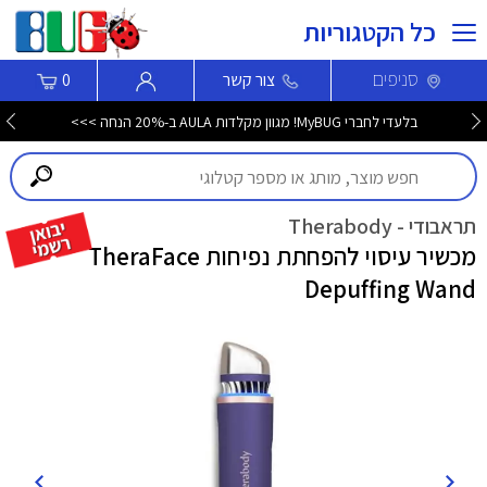
כל הקטגוריות
סניפים
צור קשר
0
בלעדי לחברי MyBUG! מגוון מקלדות AULA ב-20% הנחה >>>
תראבודי - Therabody
מכשיר עיסוי להפחתת נפיחות TheraFace
Depuffing Wand