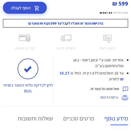
599 ₪
הוסף לעגלה
מחיר באילת:
507.63 ₪
ברכישת מוצר זה תוכלו לקבל עד 599 נקודות מועדון!
יבואן רשמי
משלוח חינם
קנייה בטוחה
אחריות: שנה ע"י יבואן רשמי - באג
מולטיסיסטם בע"מ
עד 18 תשלומים ללא ריבית.
החל מ-
33.27
₪
לחודש.
לחץ
לבדיקת מלאי המוצר בסניפי
שאל אותנו על מוצר זה
BUG
גרסת הדפסה
מידע נוסף
פרטים טכניים
שאלות ותשובות