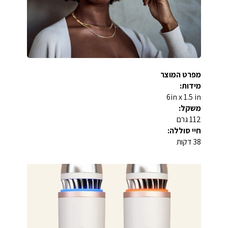
מפרט המוצר
מידות:
6in x 1.5 in
משקל:
112 גרם
חיי סוללה:
38 דקות