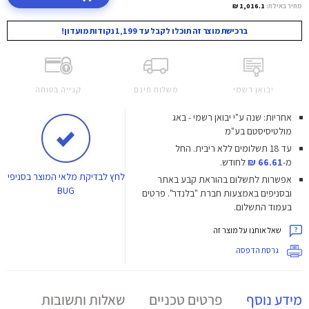
מחיר באילת:
1,016.1 ₪
ברכישת מוצר זה תוכלו לקבל עד 1,199 נקודות מועדון!
יבואן רשמי
משלוח חינם
קנייה בטוחה
אחריות: שנה ע"י יבואן רשמי - באג
מולטיסיסטם בע"מ
עד 18 תשלומים ללא ריבית.
החל
מ-
66.61 ₪
לחודש.
לחץ
לבדיקת מלאי המוצר בסניפי
אפשרות לתשלום בהוראת קבע באתר
BUG
ובסניפים באמצעות חברת "בלנדר". פרטים
בעמוד התשלום.
שאל אותנו על מוצר זה
גרסת הדפסה
מידע נוסף
פרטים טכניים
שאלות ותשובות