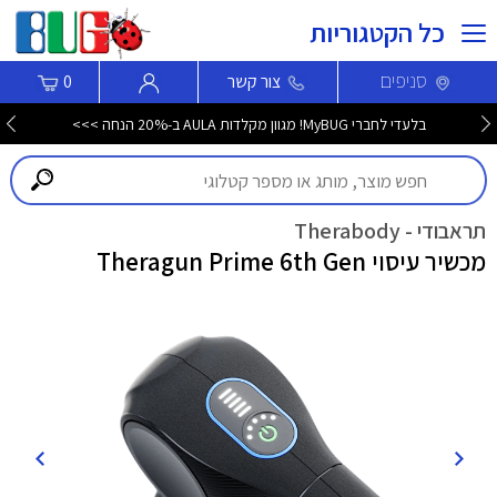
כל הקטגוריות
סניפים
צור קשר
0
בלעדי לחברי MyBUG! מגוון מקלדות AULA ב-20% הנחה >>>
תראבודי - Therabody
מכשיר עיסוי Theragun Prime 6th Gen