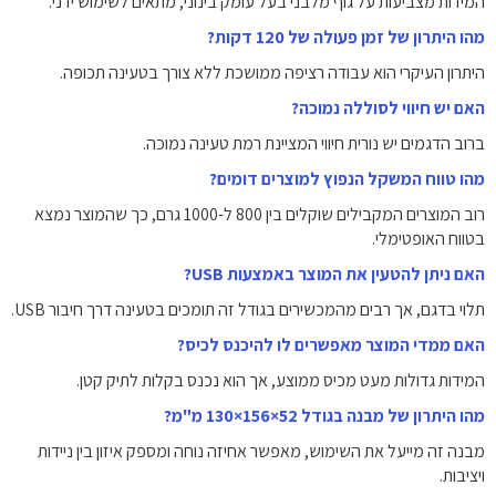
המידות מצביעות על גוף מלבני בעל עומק בינוני, מתאים לשימוש ידני.
מהו היתרון של זמן פעולה של 120 דקות?
היתרון העיקרי הוא עבודה רציפה ממושכת ללא צורך בטעינה תכופה.
האם יש חיווי לסוללה נמוכה?
ברוב הדגמים יש נורית חיווי המציינת רמת טעינה נמוכה.
מהו טווח המשקל הנפוץ למוצרים דומים?
רוב המוצרים המקבילים שוקלים בין ‎800‎ ל-‎1000‎ גרם, כך שהמוצר נמצא
בטווח האופטימלי.
האם ניתן להטעין את המוצר באמצעות USB?
תלוי בדגם, אך רבים מהמכשירים בגודל זה תומכים בטעינה דרך חיבור USB.
האם ממדי המוצר מאפשרים לו להיכנס לכיס?
המידות גדולות מעט מכיס ממוצע, אך הוא נכנס בקלות לתיק קטן.
מהו היתרון של מבנה בגודל ‎130‎×‎156‎×‎52‎ מ"מ?
מבנה זה מייעל את השימוש, מאפשר אחיזה נוחה ומספק איזון בין ניידות
ויציבות.