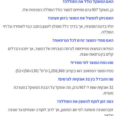
האם המשקל כולל את הסוללה?
כן, משקל ‎907‎ גרם מתייחס למוצר כולל הסוללה הפנימית שלו.
האם ניתן להפעיל את המוצר בזמן טעינה?
תלוי בדגם הספציפי, אך בדרך כלל מומלץ לטעון במצב כבוי לשמירה על חיי
הסוללה.
האם ממדי המוצר זהים לכל הגרסאות?
המידות הנתונות מתייחסות לגרסה הנוכחית של המוצר, אך יתכנו הבדלים
קלים בין גרסאות שונות.
מהו נפח המוצר לפי ממדיו?
נפח המוצר המחושב הוא בקירוב ‎1,056,960‎ מ"מ³ (130×156×52).
מה ההבדל בין 32 אונקיות לגרמים?
32 אונקיות שוות ל-‎907‎ גרם, מה שמקל על הבנת המשקל במערכת
מטרית.
כמה זמן לוקח להטעין את הסוללה?
זמן הטעינה משתנה לפי סוג המטען, אך לרוב לוקח כ-שעתיים עד טעינה
מלאה.