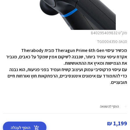
מק"ט 840295409832
TG0004350-3A10
מכשיר עיסוי Theragun Prime 6th Gen מבית Therabody
אקדח עיסוי עמיד ביותר, שנבנה לשיקום אמין שמקל על כאבים, מגביר
את הגמישות ומאיץ את ההתאוששות.
עם עיסוי פרקוסיבי עמוק ועיצוב קשיח ועמיד בפני פגיעות, הוא נבנה
כדי להתמודד עם אימונים אינטנסיביים, הרפתקאות חוץ ואורחות חיים
תובעניים.
הוסף להשוואה
1,199 ₪
הוסף לעגלה