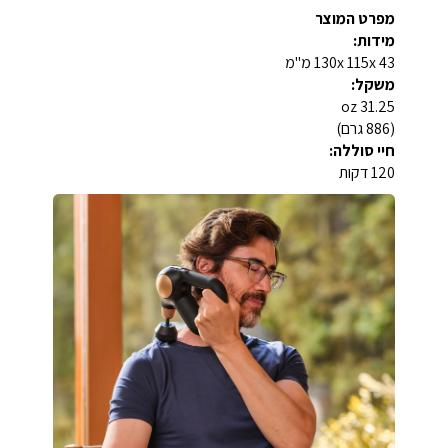
מפרט המוצר
מידות:
130x 115x 43 מ"מ
משקל:
31.25 oz
(886 גרם)
חיי סוללה:
120 דקות