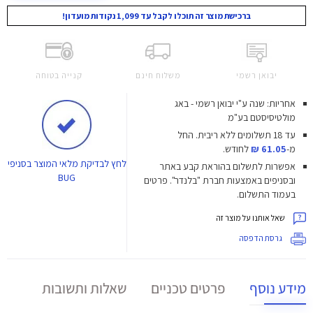
ברכישת מוצר זה תוכלו לקבל עד 1,099 נקודות מועדון!
יבואן רשמי
משלוח חינם
קנייה בטוחה
אחריות: שנה ע"י יבואן רשמי - באג
מולטיסיסטם בע"מ
עד 18 תשלומים ללא ריבית.
החל
מ-
61.05 ₪
לחודש.
לחץ
לבדיקת מלאי המוצר בסניפי
אפשרות לתשלום בהוראת קבע באתר
BUG
ובסניפים באמצעות חברת "בלנדר". פרטים
בעמוד התשלום.
שאל אותנו על מוצר זה
גרסת הדפסה
מידע נוסף
פרטים טכניים
שאלות ותשובות