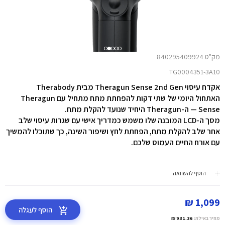
מק"ט 840295409924
TG0004351-3A10
אקדח עיסוי Theragun Sense 2nd Gen מבית Therabody
האתחול היומי של שתי דקות להפחתת מתח מתחיל עם Theragun
Sense — ה-Theragun היחיד שנועד להקלת מתח.
מסך ה-LCD המובנה שלו משמש כמדריך אישי עם שגרות עיסוי שלב
אחר שלב להקלת מתח, הפחתת לחץ ושיפור השינה, כך שתוכלו להמשיך
עם אורח החיים העמוס שלכם.
הוסף להשוואה
1,099 ₪
הוסף לעגלה
מחיר באילת:
931.36 ₪