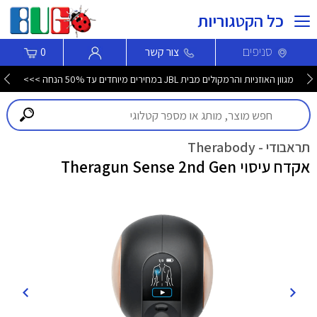
כל הקטגוריות
סניפים
צור קשר
0
מגוון האוזניות והרמקולים מבית JBL במחירים מיוחדים עד 50% הנחה >>>
תראבודי - Therabody
אקדח עיסוי Theragun Sense 2nd Gen