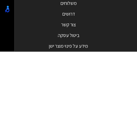
משלוחים
דרושים
צור קשר
ביטול עסקה
מידע על פינוי מוצר ישן
מבצעים
המבצעים החמים
בלאק פריידי - Black Friday
קטגוריות מובילות
טלפונים וסמארטפונים
מחשבי All in one
שעונים חכמים