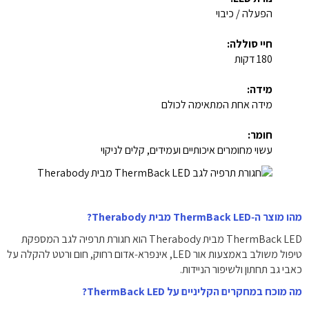
הפעלה / כיבוי
חיי סוללה:
180 דקות
מידה:
מידה אחת המתאימה לכולם
חומר:
עשוי מחומרים איכותיים ועמידים, קלים לניקוי
מהו מוצר ה‑ThermBack LED מבית Therabody?
ThermBack LED מבית Therabody הוא חגורת תרפיה לגב המספקת
טיפול משולב באמצעות אור LED, אינפרא‑אדום רחוק, חום ורטט להקלה על
כאבי גב תחתון ולשיפור הניידות.
מה מוכח במחקרים הקליניים על ThermBack LED?