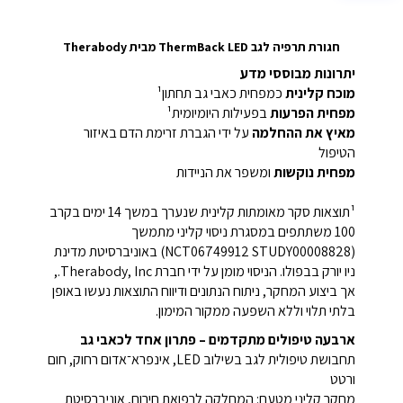
חגורת תרפיה לגב ThermBack LED מבית Therabody
יתרונות מבוססי מדע
מוכח קלינית
כמפחית כאבי גב תחתון¹
מפחית הפרעות
בפעילות היומיומית¹
מאיץ את ההחלמה
על ידי הגברת זרימת הדם באיזור
הטיפול
מפחית נוקשות
ומשפר את הניידות
¹תוצאות סקר מאומתות קלינית שנערך במשך 14 ימים בקרב
100 משתתפים במסגרת ניסוי קליני מתמשך
(NCT06749912 STUDY00008828) באוניברסיטת מדינת
ניו יורק בבפולו. הניסוי מומן על ידי חברת Therabody, Inc.,
אך ביצוע המחקר, ניתוח הנתונים ודיווח התוצאות נעשו באופן
בלתי תלוי וללא השפעה ממקור המימון.
ארבעה טיפולים מתקדמים – פתרון אחד לכאבי גב
תחבושת טיפולית לגב בשילוב LED, אינפרא־אדום רחוק, חום
ורטט
מחקר קליני מטעם: המחלקה לרפואת חירום, אוניברסיטת