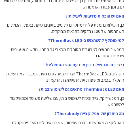
ThermBack LED תוכנן כך שיישאר יציב ונוח בכל תנועה, ומתאים לשימוש
גם בזמן עבודה או מנוחה.
האם יש הוכחות מדעיות ליעילותו?
כן, היעילות נתמכת על ידי מחקרים קליניים באוניברסיטת באפלו, הכוללים
השתתפות של 100 נבדקים בתנאים מבוקרים.
למי מומלץ להשתמש ב‑ThermBack LED?
המכשיר מתאים למבוגרים הסובלים מכאבי גב תחתון, נוקשות או עייפות
שרירים באזור הגב.
כיצד תורם השילוב בין ארבעת סוגי הטיפולים?
השילוב ב‑ThermBack LED יוצר השפעה סינרגטית שמגבירה את יעילות
ההקלה בכאב ומשפרת את התאוששות הרקמות.
האם ThermBack LED מתאים גם לשימוש בבית?
כן, המכשיר קל, נייד ובטוח לשימוש ביתי, עם שליטה פשוטה וממשק נוח
למשתמש.
מה היתרון של אפליקציית Therabody?
האפליקציה מאפשרת בקרת עוצמות, שמירת טיפולים מועדפים וקבלת