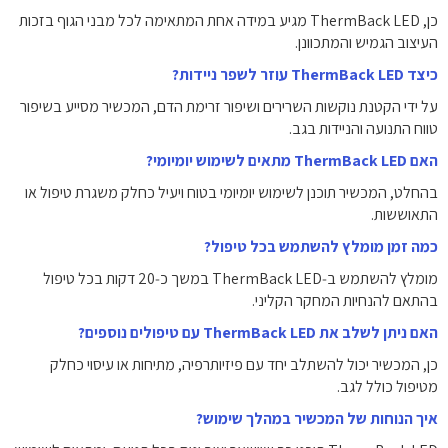
כן, ThermBack LED מגיע במידה אחת המתאימה לכל מבני הגוף בזכות
העיצוב הגמיש והמתכוונן.
כיצד ThermBack LED עוזר לשפר ניידות?
על ידי הקטנת נוקשות השרירים ושיפור זרימת הדם, המכשיר מסייע בשיפור
טווח התנועה והניידות בגב.
האם ThermBack LED מתאים לשימוש יומיומי?
בהחלט, המכשיר תוכנן לשימוש יומיומי בטוח ויעיל כחלק משגרת טיפול או
התאוששות.
כמה זמן מומלץ להשתמש בכל טיפול?
מומלץ להשתמש ב‑ThermBack LED במשך כ‑20 דקות בכל טיפול
בהתאם להנחיות המחקר הקליני.
האם ניתן לשלב את ThermBack LED עם טיפולים נוספים?
כן, המכשיר יכול להשתלב יחד עם פיזיותרפיה, מתיחות או עיסוי כחלק
מטיפול כולל לגב.
איך הנוחות של המכשיר במהלך שימוש?