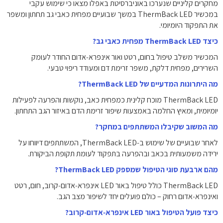
מחקרים קליניים שנערכו באוניברסיטת באפלו מצאו כי שימוש עקבי
במכשיר ThermBack LED במשך שבועיים מפחית כאבי גב תחתון ומשפר
את התפקוד היומיומי.
כיצד ThermBack LED מפחית כאבי גב?
המכשיר משלב טיפול בחום, רטט ואור אינפרא‑אדום החודר לעומק
השרירים, מפחית דלקת, משפר זרימת דם ומעודד ריפוי טבעי.
מה היתרונות המדעיים של ThermBack LED?
ThermBack LED מוכח קלינית כמפחית כאב, נוקשות והפרעה לפעילות
יומיומית, ומאיץ החלמה באמצעות שיפור זרימת הדם באיזור הגב התחתון.
מה המשוב שקיבלו המשתתפים במחקר?
לאחר שבועיים של שימוש ב‑ThermBack LED, המשתתפים דיווחו על
ירידה משמעותית בכאב ובהפרעה בתפקוד לעומת תקופת הביקורת.
מהם ארבעת סוגי הטיפול שמספק ThermBack LED?
ThermBack LED כולל טיפול באור LED אינפרא‑אדום‑קרוב, חום, רטט
ואינפרא‑אדום רחוק – כולם פועלים יחד לשיפור מצב הגב.
כיצד פועל הטיפול באור LED אינפרא‑אדום‑קרוב?