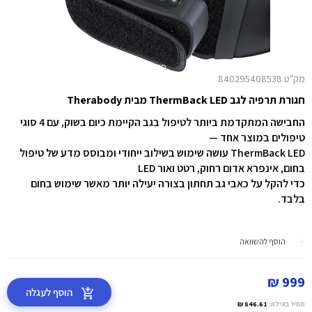
מק"ט 840295408538
חגורת תרפיה לגב ThermBack LED מבית Therabody
החבישה המתקדמת ביותר לטיפול בגב הקיימת כיום בשוק, עם 4 סוגי
טיפולים במוצר אחד —
ThermBack LED
עושה שימוש בשילוב ייחודי ומבוסס מדע של טיפול
בחום, אינפרא אדום רחוק, רטט ואור LED
כדי להקל על כאבי גב תחתון בצורה יעילה יותר מאשר שימוש בחום
בלבד.
הוסף להשוואה
999 ₪
הוסף לעגלה
מחיר באילת:
846.61 ₪