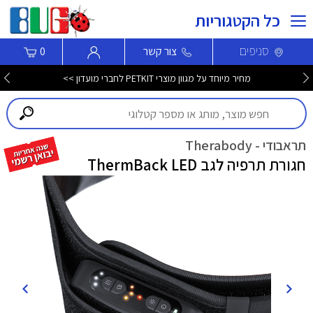
כל הקטגוריות
סניפים
צור קשר
0
מחיר מיוחד על מגוון מוצרי PETKIT לחברי מועדון >>
תראבודי - Therabody
חגורת תרפיה לגב ThermBack LED