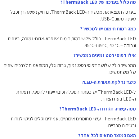
מה כלול בערכה של ThermBack LED?
בערכה תמצאו את מכשיר ה‑ThermBack LED, נרתיק נשיאה רך וכבל
טעינה מסוג USB‑C.
כמה רמות חימום יש למכשיר?
ThermBack LED כולל שלוש רמות חימום אינפרא‑אדום: נמוכה, בינונית
וגבוהה – 39°C, 42°C ו‑45°C.
אילו דפוסי רטט זמינים במכשיר?
המכשיר כולל שלושה דפוסי רטט: נמוך, גבוה וגלי, המותאמים לצרכים שונים
של משתמשים.
כיצד נדלקת תאורת ה‑LED?
ל‑ThermBack LED יש כפתור הפעלה וכיבוי ייעודי להפעלת תאורת
ה‑LED בעת הצורך.
ממה עשויה חגורת ה‑ThermBack LED?
ThermBack LED עשוי מחומרים איכותיים, עמידים וקלים לניקוי לנוחות
ובטיחות מרביים.
האם המוצר מתאים לכל אחד?