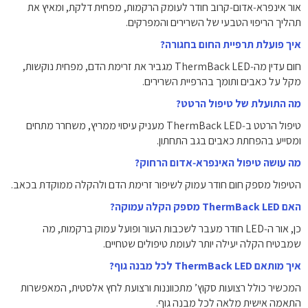
אור אינפרא‑אדום‑קרוב חודר לעומק הרקמות, מפחית דלקת, ומאיץ את
תהליך הריפוי הטבעי של השרירים והמפרקים.
איך פועלת תרפיית החום בחגורה?
חום עדין מה‑ThermBack LED מגביר את זרימת הדם, מפחית נוקשות,
מקל על כאבים ותומך בהרפיית השרירים.
מה התועלת של טיפול הרטט?
טיפול הרטט ב‑ThermBack LED מעניק עיסוי ממריץ, משחרר מתחים
ומסייע בהפחתת כאבים בגב התחתון.
מה עושה טיפול האינפרא‑אדום הרחוק?
הטיפול מספק חום חודר עמוק לשיפור זרימת הדם ולהקלה ממוקדת בכאב.
האם ThermBack LED מספק הקלה עמוקה?
כן, אור ה‑LED חודר מעבר לשכבות העור ופועל עמוק ברקמות, מה
שמבטיח הקלה יעילה יותר לעומת טיפולים שטחיים.
איך מותאם ThermBack LED לכל מבנה גוף?
המכשיר כולל רצועות סקוץ’ מתכווננות ורצועת לחץ אלסטית, המאפשרות
התאמה אישית מלאה לכל מבנה גוף.