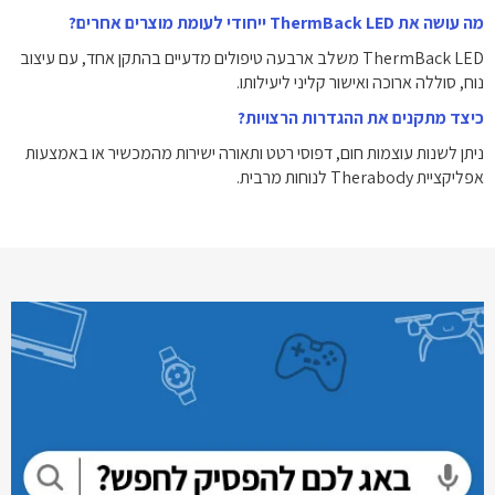
מה עושה את ThermBack LED ייחודי לעומת מוצרים אחרים?
ThermBack LED משלב ארבעה טיפולים מדעיים בהתקן אחד, עם עיצוב
נוח, סוללה ארוכה ואישור קליני ליעילותו.
כיצד מתקנים את ההגדרות הרצויות?
ניתן לשנות עוצמות חום, דפוסי רטט ותאורה ישירות מהמכשיר או באמצעות
אפליקציית Therabody לנוחות מרבית.