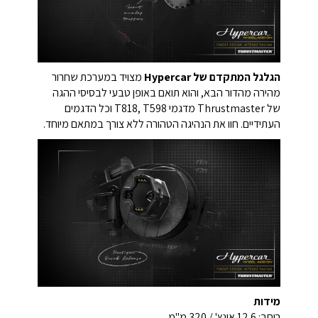
הגלגל המתקדם של Hypercar
מצויד במערכת שחרור
מהירה מהדור הבא, והוא תואם באופן טבעי לבסיסי ההגה
של Thrustmaster מדגמי T818, T598 וכל הדגמים
העתידיים. חוו את הנהיגה הטהורה ללא צורך במתאם מיוחד.
מידות
רוחב: 12.6 אינץ' / 320 מ"מ