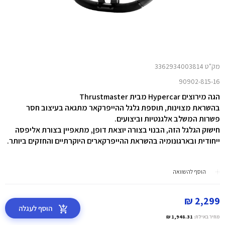
מק"ט 3362934003814
90902-815-16
הגה מירוצים Hypercar מבית Thrustmaster
בהשראת מצוינות, תוספת גלגל ההייפרקאר מתגאה בעיצוב חסר
פשרות המשלב אלגנטיות וביצועים.
חישוק הגלגל הזה, הבנוי בצורה יוצאת דופן, מתאפיין בצורת אליפסה
ייחודית ובארגונומיה בהשראת ההייפרקארים היוקרתיים והחזקים ביותר.
הוסף להשוואה
2,299 ₪
הוסף לעגלה
מחיר באילת:
1,948.31 ₪