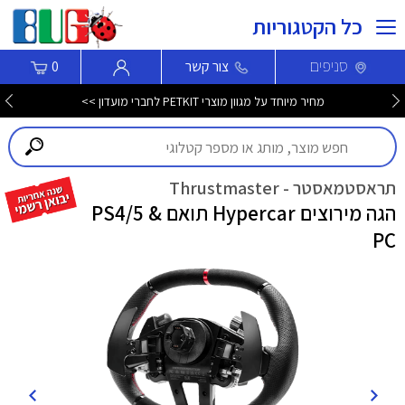
כל הקטגוריות
סניפים
צור קשר
0
מחיר מיוחד על מגוון מוצרי PETKIT לחברי מועדון >>
תראסטמאסטר - Thrustmaster
הגה מירוצים Hypercar תואם PS4/5 &
PC