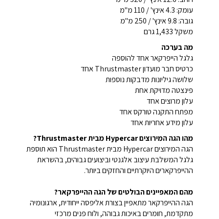
עומק: 4.3 אינץ' / 110 מ"מ
גובה: 9.8 אינץ' / 250 מ"מ
משקל 1,433 גרם
מה בערכה
גלגל הייפרקאר אחד להוספה
כרטיס חבר מועדון Thrustmaster אחד
שלושה גיליונות מדבקות נוספות
פינצטה מדויקת אחת
עלון מרוצים אחד
מפתח התקנה טורקס אחד
עלון מידע אחריות אחד
מהו הגה המירוצים Hypercar מבית Thrustmaster?
הגה המירוצים Hypercar מבית Thrustmaster הוא תוספת
גלגל המשלבת עיצוב אלגנטי וביצועים גבוהים, בהשראת
ההייפרקארים היוקרתיים והחזקים ביותר.
מהם המאפיינים הבולטים של הגה ההייפרקאר?
הגה ההייפרקאר מתאפיין בצורת אליפסה ייחודית, ארגונומיה
מתקדמת, חומרים באיכות גבוהה, ולוח פנים מרכזי