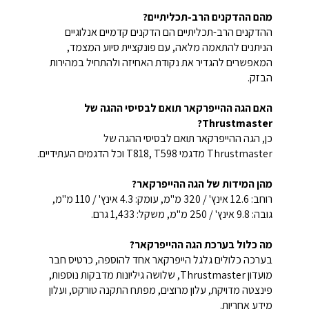
מהם ההדקנים הרב-תכליתיים?
ההדקנים הרב-תכליתיים הם הדקנים קדמיים אנלוגיים
הניתנים להתאמה מלאה, עם פונקציית סיוע המצמד,
המאפשרים להגדיר את נקודת האחיזה ולהתחיל במהירות
הבזק.
האם הגה ההייפרקאר תואם לבסיסי ההגה של
Thrustmaster?
כן, הגה ההייפרקאר תואם לבסיסי ההגה של
Thrustmaster מדגמי T818, T598 וכל הדגמים העתידיים.
מהן המידות של הגה ההייפרקאר?
רוחב: 12.6 אינץ' / 320 מ"מ, עומק: 4.3 אינץ' / 110 מ"מ,
גובה: 9.8 אינץ' / 250 מ"מ, משקל: 1,433 גרם.
מה כלול בערכת הגה ההייפרקאר?
בערכה כלולים גלגל הייפרקאר אחד להוספה, כרטיס חבר
מועדון Thrustmaster, שלושה גיליונות מדבקות נוספות,
פינצטה מדויקת, עלון מרוצים, מפתח התקנה טורקס, ועלון
מידע אחריות.