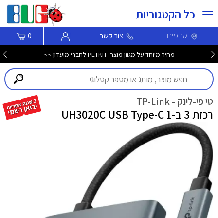
כל הקטגוריות
סניפים
צור קשר
0
מחיר מיוחד על מגוון מוצרי PETKIT לחברי מועדון >>
טי פי-לינק - TP-Link
רכזת 3 ב-1 UH3020C USB Type-C