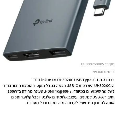
מק"ט 1210002600057
99360-020-11
רכזת 3 ב-1 UH3020C USB Type-C מבית TP-Link
ה-UH3020C היא רכזת USB-C חכמה בגודל מוקטן ההופכת חיבור בודד
לשלושה שימושיים במיוחד: HDMI 4K@60Hz, טעינה מהירה ב־100W
וחיבור USB-A לנתונים. עיצוב אלומיניום אלגנטי וכבל קלוע הופכים
אותה לפתרון נייד ויעיל לעבודה מכל מקום ובכל מערכת