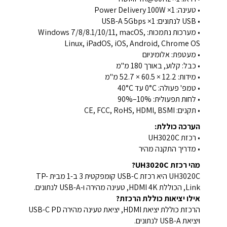
• טעינה: 1× Power Delivery 100W
• USB לנתונים: 1× USB-A 5Gbps
• מערכות נתמכות: Windows 7/8/8.1/10/11, macOS,
Linux, iPadOS, iOS, Android, Chrome OS
• מעטפת: אלומיניום
• כבל: קלוע, באורך 180 מ"מ
• מידות: ‎52.7 × 60.5 × 12.2 מ"מ
• טמפ' פעולה: ‎0°C עד 40°C
• לחות תפעולית: 10%–90%
• תקנים: CE, FCC, RoHS, HDMI, BSMI
הערכה כוללת:
• רכזת UH3020C
• מדריך התקנה מהיר
מהי רכזת UH3020C?
UH3020C היא רכזת USB-C קומפקטית 3 ב-1 מבית TP-
Link, הכוללת HDMI 4K, טעינה מהירה ו-USB-A לנתונים.
אילו יציאות כוללת הרכזת?
הרכזת כוללת יציאת HDMI, יציאת טעינה מהירה USB-C PD
ויציאת USB-A לנתונים.