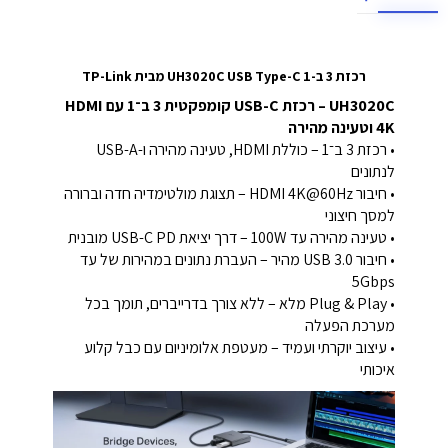
רכזת 3 ב-1 UH3020C USB Type-C מבית TP-Link
UH3020C – רכזת USB-C קומפקטית 3 ב־1 עם HDMI
4K וטעינה מהירה
• רכזת 3 ב־1 – כוללת HDMI, טעינה מהירה ו-USB-A
לנתונים
• חיבור HDMI 4K@60Hz – תצוגת מולטימדיה חדה וברורה
למסך חיצוני
• טעינה מהירה עד 100W – דרך יציאת USB-C PD מובנית
• חיבור USB 3.0 מהיר – העברת נתונים במהירות של עד
5Gbps
• Plug & Play מלא – ללא צורך בדרייברים, תומך בכל
מערכת הפעלה
• עיצוב יוקרתי ועמיד – מעטפת אלומיניום עם כבל קלוע
איכותי