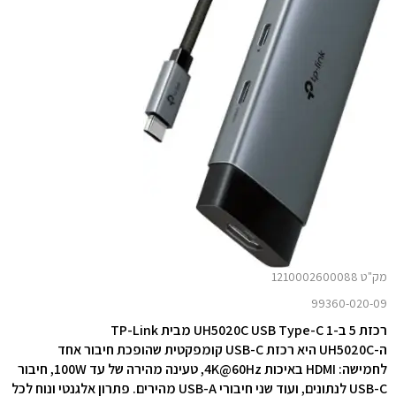
מק"ט 1210002600088
99360-020-09
רכזת 5 ב-1 UH5020C USB Type-C מבית TP-Link
ה-UH5020C היא רכזת USB-C קומפקטית שהופכת חיבור אחד
לחמישה: HDMI באיכות 4K@60Hz, טעינה מהירה של עד 100W, חיבור
USB-C לנתונים, ועוד שני חיבורי USB-A מהירים. פתרון אלגנטי ונוח לכל