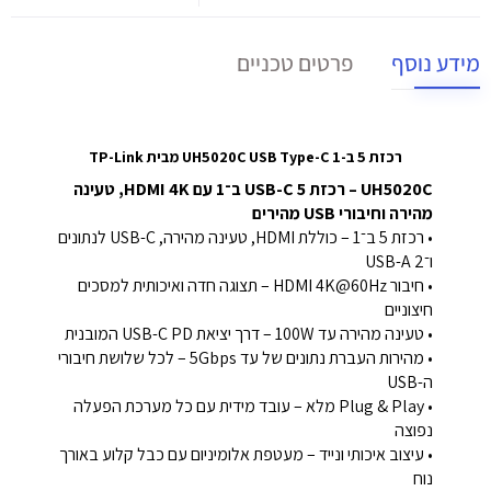
מידע נוסף
פרטים טכניים
רכזת 5 ב-1 UH5020C USB Type-C מבית TP-Link
UH5020C – רכזת USB-C 5 ב־1 עם HDMI 4K, טעינה
מהירה וחיבורי USB מהירים
• רכזת 5 ב־1 – כוללת HDMI, טעינה מהירה, USB-C לנתונים
ו־2 USB-A
• חיבור HDMI 4K@60Hz – תצוגה חדה ואיכותית למסכים
חיצוניים
• טעינה מהירה עד 100W – דרך יציאת USB-C PD המובנית
• מהירות העברת נתונים של עד 5Gbps – לכל שלושת חיבורי
ה-USB
• Plug & Play מלא – עובד מידית עם כל מערכת הפעלה
נפוצה
• עיצוב איכותי ונייד – מעטפת אלומיניום עם כבל קלוע באורך
נוח