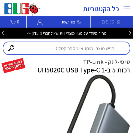
כל הקטגוריות
סניפים
צור קשר
0
מחיר מיוחד על מגוון מוצרי PETKIT לחברי מועדון >>
טי פי-לינק - TP-Link
רכזת 5 ב-1 UH5020C USB Type-C