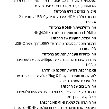
UH5020C הוא רכזת USB-C 5 ב-1 מבית TP-Link הכוללת
HDMI 4K, טעינה מהירה וחיבורי USB מהירים.
אילו חיבורים כוללת הרכזת?
הרכזת כוללת HDMI, טעינה מהירה, USB-C לנתונים ו-2
USB-A.
מהי רזולוציית ה-HDMI ברכזת?
ה-HDMI ברכזת תומך ברזולוציית 4K@60Hz.
מהי יכולת הטעינה של הרכזת?
הרכזת תומכת בטעינה מהירה עד 100W דרך יציאת USB-C
PD המובנית.
מהי מהירות העברת הנתונים ברכזת?
מהירות העברת הנתונים היא עד 5Gbps לכל שלושת חיבורי
ה-USB.
האם הרכזת דורשת התקנה מיוחדת?
לא, הרכזת תומכת ב-Plug & Play מלא ועובדת מידית עם
כל מערכת הפעלה נפוצה.
מהו העיצוב של הרכזת?
הרכזת מעוצבת בעיצוב איכותי ונייד עם מעטפת אלומיניום
וכבל קלוע באורך נוח.
מה היתרון של יציאת ה-HDMI ברכזת?
היא מאפשרת תצוגת מדיה באיכות אולטרה HD 4K למסכים