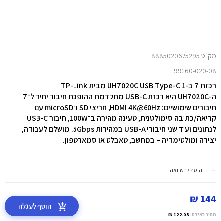
מק"ט 8885020625295
99360-020-08
רכזת 7 ב-1 UH7020C USB Type-C מבית TP-Link
ה-UH7020C היא רכזת USB-C מתקדמת ההופכת חיבור יחיד ל־7
חיבורים שימושיים: HDMI 4K@60Hz, חריצי SD ו־microSD עם
קריאה/כתיבה סימולטנית, טעינה מהירה ב־100W, חיבור USB-C
לנתונים ועוד שני חיבורי USB-A במהירות 5Gbps. מושלם לעבודה,
יצירה ומולטימדיה – במחשב, טאבלט או סמארטפון.
הוסף להשוואה
144 ₪
הוסף לעגלה
מחיר באילת:
122.03 ₪