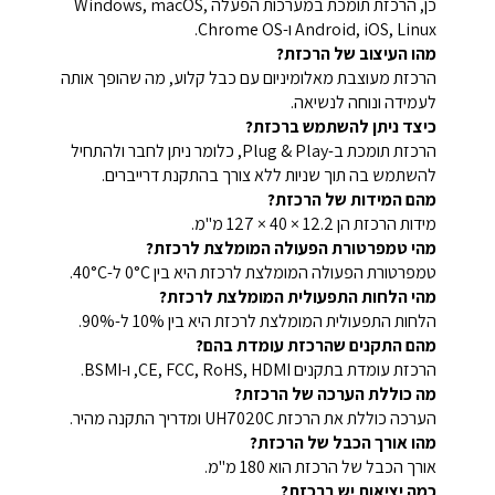
כן, הרכזת תומכת במערכות הפעלה Windows, macOS,
Android, iOS, Linux ו-Chrome OS.
מהו העיצוב של הרכזת?
הרכזת מעוצבת מאלומיניום עם כבל קלוע, מה שהופך אותה
לעמידה ונוחה לנשיאה.
כיצד ניתן להשתמש ברכזת?
הרכזת תומכת ב-Plug & Play, כלומר ניתן לחבר ולהתחיל
להשתמש בה תוך שניות ללא צורך בהתקנת דרייברים.
מהם המידות של הרכזת?
מידות הרכזת הן ‎127 × 40 × 12.2 מ"מ.
מהי טמפרטורת הפעולה המומלצת לרכזת?
טמפרטורת הפעולה המומלצת לרכזת היא בין 0°C ל-40°C.
מהי הלחות התפעולית המומלצת לרכזת?
הלחות התפעולית המומלצת לרכזת היא בין 10% ל-90%.
מהם התקנים שהרכזת עומדת בהם?
הרכזת עומדת בתקנים CE, FCC, RoHS, HDMI, ו-BSMI.
מה כוללת הערכה של הרכזת?
הערכה כוללת את הרכזת UH7020C ומדריך התקנה מהיר.
מהו אורך הכבל של הרכזת?
אורך הכבל של הרכזת הוא 180 מ"מ.
כמה יציאות יש ברכזת?