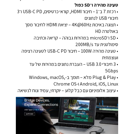
טעינה מהירה ו־SD כפול
• רכזת 7 ב־1 – חיבור HDMI, קוראי כרטיסים, USB-C PD ו־3
חיבורי USB לנתונים
• תצוגה באיכות 4K@60Hz – יציאת HDMI לחיבור מסך
באולטרה HD
• SD ו־microSD במהירות גבוהה – קריאה וכתיבה
סימולטנית עד 200MB/s
• טעינה מהירה 100W – חיבור USB-C PD לטעינה רציפה
ועוצמתית
• 3 חיבורי USB 3.0 – העברת נתונים במהירות של עד
5Gbps
• Plug & Play מלא – תומך ב-Windows, macOS,
Android, iOS, Linux ו-Chrome OS
• עיצוב אלומיניום עם כבל קלוע – יוקרתי, עמיד ונוח לנשיאה