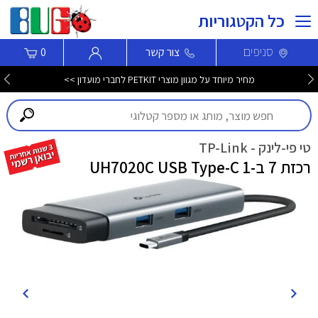
כל הקטגוריות
סניפים
צור קשר
0
מחיר מיוחד על מגוון מוצרי PETKIT לחברי מועדון >>
טי פי-לינק - TP-Link
רכזת 7 ב-1 UH7020C USB Type-C