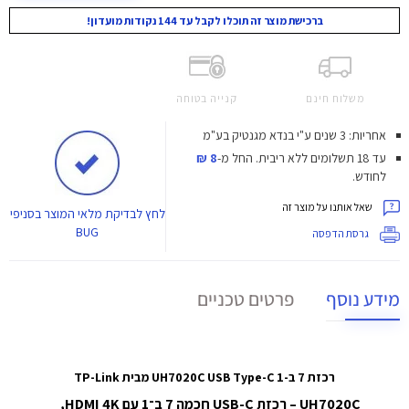
ברכישת מוצר זה תוכלו לקבל עד 144 נקודות מועדון!
משלוח חינם
קנייה בטוחה
אחריות: 3 שנים ע"י בנדא מגנטיק בע"מ
עד 18 תשלומים ללא ריבית.
החל מ-
8 ₪
לחודש.
שאל אותנו על מוצר זה
לחץ
לבדיקת מלאי המוצר בסניפי
BUG
גרסת הדפסה
מידע נוסף
פרטים טכניים
רכזת 7 ב-1 UH7020C USB Type-C מבית TP-Link
UH7020C – רכזת USB-C חכמה 7 ב־1 עם HDMI 4K,