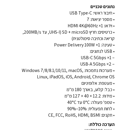
נתונים טכניים
• חיבור ראשי: USB Type-C
• מספר יציאות: 7
• וידאו: 1× HDMI 4K@60Hz
• כרטיסים: חריץ SD + microSD (UHS-I, עד 200MB/s,
קריאה וכתיבה סימולטנית)
• טעינה: 1× Power Delivery 100W
• USB לנתונים:
– 1× USB-C 5Gbps
– 2× USB-A 5Gbps
• מערכות נתמכות: Windows 7/8/8.1/10/11, macOS,
Linux, iPadOS, iOS, Android, Chrome OS
• מעטפת: אלומיניום
• כבל: קלוע, באורך 180 מ"מ
• מידות: ‎127 × 40 × 12.2 מ"מ
• טמפ' פעולה: ‎0°C עד 40°C
• לחות תפעולית: 10%–90%
• תקנים: CE, FCC, RoHS, HDMI, BSMI
הערכה כוללת: