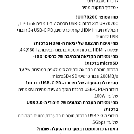
• רכזת UH7020C
• מדריך התקנה מהיר
מהו המוצר UH7020C?
UH7020C הוא רכזת USB-C חכמה 7 ב-1 מבית TP-Link,
הכוללת חיבורי HDMI, קוראי כרטיסים, USB-C PD ו-3 חיבורי
USB לנתונים.
מהי איכות התצוגה של יציאת ה-HDMI ברכזת?
יציאת ה-HDMI ברכזת תומכת בתצוגה באיכות 4K@60Hz.
מהי מהירות הקריאה והכתיבה של כרטיסי SD ו-
microSD ברכזת?
הרכזת תומכת בקריאה וכתיבה סימולטנית במהירות של עד
200MB/s עבור כרטיסי SD ו-microSD.
מהי יכולת הטעינה של חיבור ה-USB-C PD ברכזת?
חיבור ה-USB-C PD ברכזת תומך בטעינה מהירה ועוצמתית
של עד 100W.
מהי מהירות העברת הנתונים של חיבורי ה-USB 3.0
ברכזת?
חיבורי ה-USB 3.0 ברכזת תומכים בהעברת נתונים במהירות
של עד 5Gbps.
האם הרכזת תומכת במערכות הפעלה שונות?