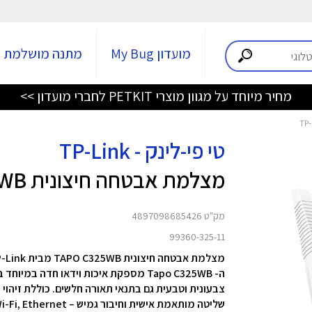
מועדון My Bug
מתנה מושלמת
מחיר מיוחד על מגוון מוצרי PETKIT לחברי מועדון >>
טי פי-לינק - TP-Link
מצלמת אבטחה חיצונית TAPO C325WB
מק"ט 4897098685426
99360-325-11
מצלמת אבטחה חיצונית TAPO C325WB מבית TP-Link
צבעונית וטבעית גם בתנאי תאורה חלשים. כוללת זיהוי ח