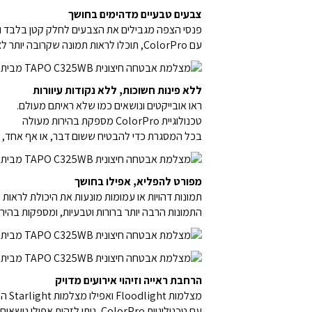
צבעים טבעיים מדהימים בחושך
פנסי הצפה מגבילים את הצבעים לחלק קטן בלבד וחיי
עם ColorPro, תוכלו לראות תמונה שקרובה יותר לצבעה הטבעי במהלך היום.
ללא פינות חשוכות, ללא נקודות עיוורות
ראו אובייקטים ונושאים כמו שלא ראיתם מעולם.
טכנולוגיית ColorPro מספקת בהירות מעולה
בכל המסגרת כדי להבטיח ששום דבר, או אף אחד, ל
מפורט להפליא, אפילו בחושך
תמונות דהויות או עמומות מונעות את היכולת לראות פרטים ע
התמונות הרבה יותר ברורות וטבעיות, ומספקות בהירות
הרחבת ראייה וזיהוי אירועים מדויק
מצלמות Floodlight ואפילו מצלמות Starlight המתקדמות יותר עשויות להחמיץ נושאים במצבים חשוכים יותר.
עם טכנולוגיית ColorPro, ניתן לזהות אפילו נושאים בפינות הרחוקות של הפריים.