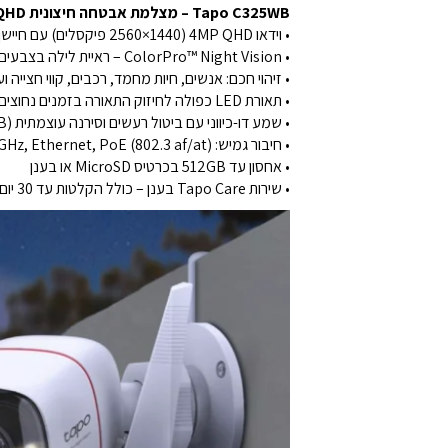
Tapo C325WB – מצלמת אבטחה חיצונית 4MP QHD עם ColorPro™ Night Vision, זיהוי חכם וחיבור PoE!
• וידאו 4MP QHD (2560×1440 פיקסלים) עם חיישן Starlight CMOS חדיש
• ColorPro™ Night Vision – ראיית לילה בצבעים טבעיים, גם בתנאי תאורה חלשה
• זיהוי חכם: אנשים, חיות מחמד, רכבים, קווי חצייה וע
• תאורת LED כפולה לחיזוק התאורה בזמנים נחוצים
• שמע דו-כיווני עם ביטול רעשים וסירנה עוצמתית (97dB)
• חיבור גמיש: Wi-Fi 2.4GHz, Ethernet, PoE (802.3 af/at)
• אחסון עד 512GB בכרטיס MicroSD או בענן
• שירות Tapo Care בענן – כולל הקלטות עד 30 יום, התראות עם תמונה, סיווג חכם, אזורי פרטיות, וניסיון חינם ל־30 יום