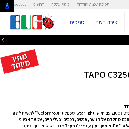
תמיכה טכנית והורדות
ביטול עסקה
דרושים
About us
יצירת קשר
סניפים
ה- Tapo C325WB מספקת איכות וידאו חדה במיוחד ב־2K QHD עם חיישן Starlight וטכנולוגיית ColorPro™ לראיית לילה
כם מתקדם של תנועה, אנשים, רכבים ובעלי חיים, שמע דו-כיווני,
שליטה מותאמת אישית וחיבור גמיש – Wi-Fi, Ethernet או PoE. אחסון בענן עם Tapo Care או בכרטיס זיכרון – פתרון