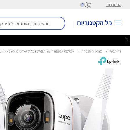
התחברות
0
כל הקטגוריות
דף הבית
>
מצלמות אבטחה
>
מצלמת אבטחה חיצונית TAPO C325WB טי פי-לינק - TP-Link