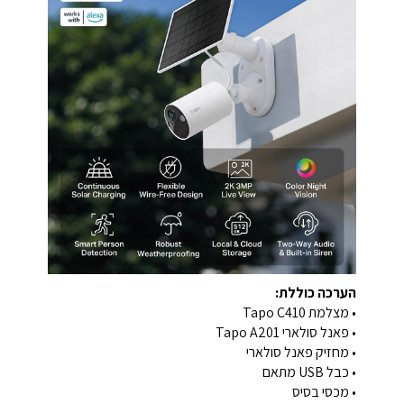
הערכה כוללת:
• מצלמת Tapo C410
• פאנל סולארי Tapo A201
• מחזיק פאנל סולארי
• כבל USB מתאם
• מכסי בסיס