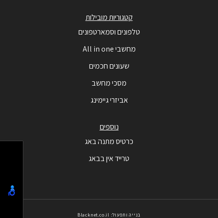
קטגוריות מובילות
טלפונים וסמארטפונים
מחשבי All in one
שעונים חכמים
מסכי מחשב
אביזרי גיימינג
נוספים
כרטיס מתנה באג
טרייד אין בבאג
בנייה ותפעול: Blacknet.co.il