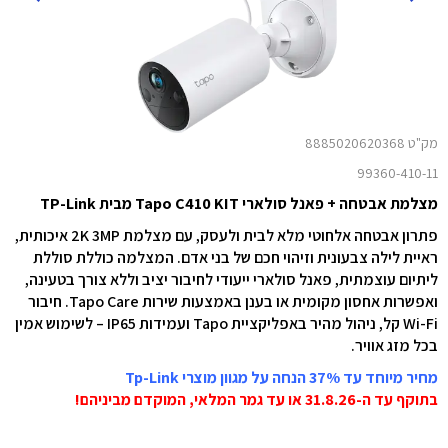
מק"ט 8885020620368
99360-410-11
מצלמת אבטחה + פאנל סולארי Tapo C410 KIT מבית TP-Link
פתרון אבטחה אלחוטי מלא לבית ולעסק, עם מצלמת 2K 3MP איכותית,
ראיית לילה צבעונית וזיהוי חכם של בני אדם. המצלמה כוללת סוללת
ליתיום עוצמתית, פאנל סולארי ייעודי לחיבור יציב וללא צורך בטעינה,
ואפשרות אחסון מקומית או בענן באמצעות שירות Tapo Care. חיבור
Wi-Fi קל, ניהול מהיר באפליקציית Tapo ועמידות IP65 – לשימוש אמין
בכל מזג אוויר.
מחיר מיוחד עד 37% הנחה על מגוון מוצרי Tp-Link
בתוקף עד ה-31.8.26 או עד גמר המלאי, המוקדם מביניהם!