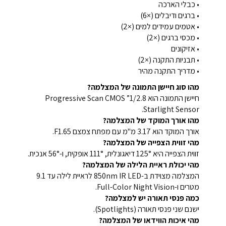
• כבלי הארכה
• ברגים ודיבלים (×6)
• אטמים עמידים למים (×2)
• מכסי ברגים (×2)
• אזיקונים
• תבניות התקנה (×2)
• מדריך התקנה מהיר
מהו סוג חיישן התמונה של המצלמה?
חיישן התמונה הוא 1/2.8” Progressive Scan CMOS
Starlight Sensor.
מהו אורך המוקד של המצלמה?
אורך המוקד הוא 3.17 מ"מ עם מפתח צמצם F1.65.
מהי זווית הצפייה של המצלמה?
זווית הצפייה היא 125° דיאגונלית, 111° אופקית, ו-56° אנכית.
מהי יכולת ראיית הלילה של המצלמה?
המצלמה מצוידת ב-850nm IR LED לראיית לילה עד 9.1
מטרים ו-Full-Color Night Vision.
כמה פנסי תאורה יש למצלמה?
ישנם שני פנסי תאורה (Spotlights).
מהי איכות הווידאו של המצלמה?