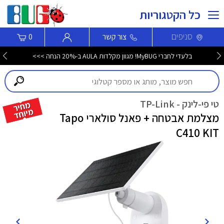
כל הקטגוריות
סניפים
צור קשר
0
בלעדי לחברי MyBUG! מגוון מקלדות AULA ב-20% הנחה >>>
טי פי-לינק - TP-Link
מצלמת אבטחה + פאנל סולארי Tapo
C410 KIT