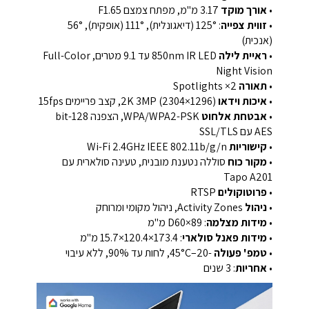
•
אורך מוקד
3.17 מ"מ, מפתח צמצם F1.65
•
זווית צפייה
: 125° (דיאגונלית), 111° (אופקית), 56°
(אנכית)
•
ראיית לילה
850nm IR LED עד 9.1 מטרים, Full-Color
Night Vision
•
תאורה
2× Spotlights
•
איכות וידאו
2K 3MP (2304×1296), קצב פריימים 15fps
•
אבטחת אלחוט
WPA/WPA2-PSK, הצפנה 128-bit
AES עם SSL/TLS
•
קישוריות
Wi-Fi 2.4GHz IEEE 802.11b/g/n
•
מקור כוח
סוללה נטענת מובנית, טעינה סולארית עם
Tapo A201
•
פרוטוקולים
RTSP
•
ניהול
Activity Zones, ניהול מקומי ומרוחק
•
מידות מצלמה
: D60×89 מ"מ
•
מידות פאנל סולארי
: 173.4×120.4×15.7 מ"מ
•
טמפ' פעולה
-20–45°C, לחות עד 90%, ללא עיבוי
•
אחריות
: 3 שנים