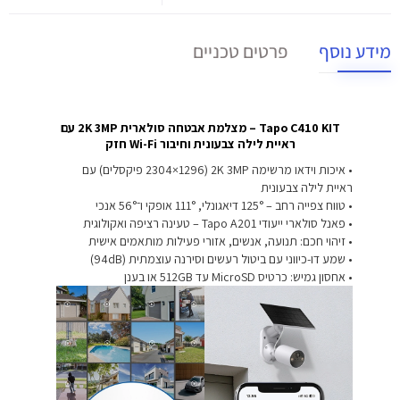
מידע נוסף
פרטים טכניים
Tapo C410 KIT – מצלמת אבטחה סולארית 2K 3MP עם
ראיית לילה צבעונית וחיבור Wi-Fi חזק
• איכות וידאו מרשימה 2K 3MP (2304×1296 פיקסלים) עם
ראיית לילה צבעונית
• טווח צפייה רחב – 125° דיאגונלי, 111° אופקי ו־56° אנכי
• פאנל סולארי ייעודי Tapo A201 – טעינה רציפה ואקולוגית
• זיהוי חכם: תנועה, אנשים, אזורי פעילות מותאמים אישית
• שמע דו-כיווני עם ביטול רעשים וסירנה עוצמתית (94dB)
• אחסון גמיש: כרטיס MicroSD עד 512GB או בענן