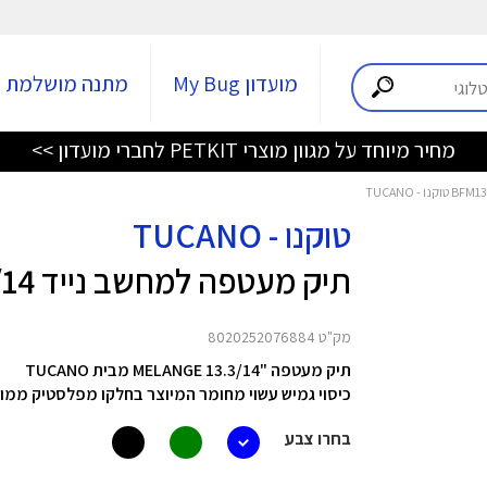
מועדון My Bug
מתנה מושלמת
מחיר מיוחד על מגוון מוצרי PETKIT לחברי מועדון >>
טוקנו - TUCANO
תיק מעטפה למחשב נייד 13.3/14 BFM1314-Z MELANGE
מק"ט 8020252076884
תיק מעטפה "13.3/14 MELANGE מבית TUCANO
כיסוי גמיש עשוי מחומר המיוצר בחלקו מפלסטיק ממו
בחרו צבע