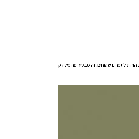
ת יציבות המכשיר, ה-Second Skin® מלנג' מתאים באופן מושלם הודות לתפרים שטוחים. זה מבטיח פרופיל דק