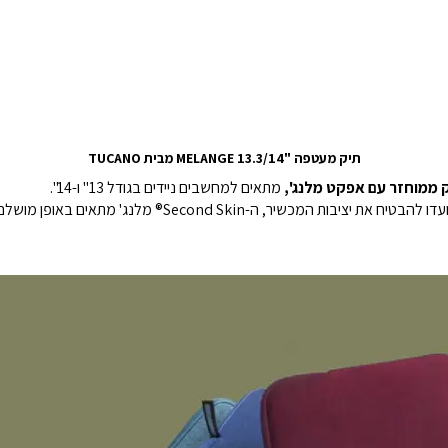
תיק מעטפה "13.3/14 MELANGE מבית TUCANO
ק ממוחזר עם אפקט מלנג',
מתאים למחשבים ניידים בגודל 13" ו-14".
מצויד במערכת Anti-Slip® ושתי כנפיים זוויתיות שנועדו להבטיח א