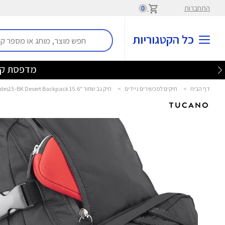
התחברות
0
כל הקטגוריות
מדפסת קנון ב-59 ש"ח ברכישה ממגוון המחשבים הני
דף הבית
>
תיקים למכשירים ניידים
>
תיק גב שחור "15.6 Bkdes15-BK Desert Backpack טוקנו - TUCANO