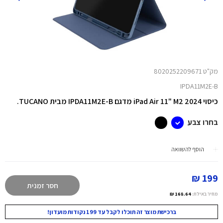
מק"ט 8020252209671
IPDA11M2E-B
כיסוי iPad Air 11" M2 2024 מדגם IPDA11M2E-B מבית TUCANO.
בחרו צבע
הוסף להשוואה
199 ₪
חסר זמנית
מחיר באילת:
168.64 ₪
ברכישת מוצר זה תוכלו לקבל עד 199 נקודות מועדון!