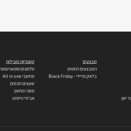
מבצעים
קטגוריות מובילות
המבצעים החמים
טלפונים וסמארטפוני
בלאק פריידי - Black Friday
מחשבי All in one
שעונים חכמים
מסכי מחשב
ר ישן
אביזרי גיימינג