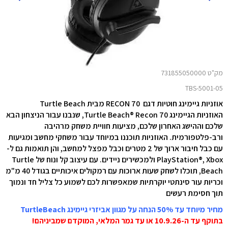
מק"ט 731855050000
TBS-5001-05
אוזניות גיימינג חוטיות דגם
RECON 70 מבית Turtle Beach
האוזניות הגיימינג Turtle Beach® Recon 70, שנבנו עבור הניצחון הבא
שלכם וההישג האחרון שלכם, מציעות חוויית משחק מרהיבה
ורב-פלטפורמית. האוזניות תוכננו במיוחד עבור משחקי מחשב ומגיעות
עם כבל חיבור ארוך של 2 מטרים וכבל מפצל למחשב, והן תואמות גם ל-
PlayStation®, Xbox ולמכשירים ניידים. עם עיצוב קל ונוח של Turtle
Beach, תוכלו לשחק שעות ארוכות עם רמקולים איכותיים בגודל 40 מ"מ
וכריות עור סינתטי יוקרתיות שמאפשרות לכם לשמוע כל צליל חד ונמוך
תוך חסימת רעשים
מחיר מיוחד עד 50% הנחה על מגוון אביזרי גיימינג TurtleBeach
בתוקף עד ה-10.9.26 או עד גמר המלאי, המוקדם שמביניהם!