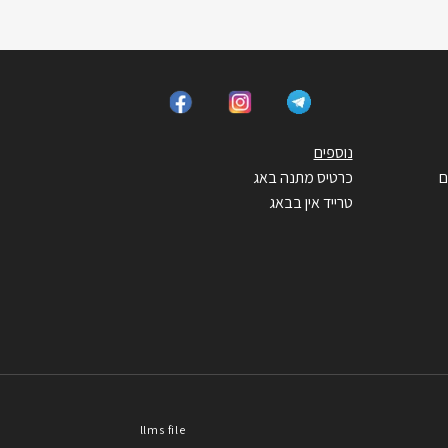
נוספים
ם
כרטיס מתנה באג
טרייד אין בבאג
llms file