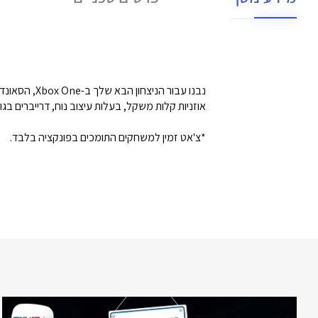
נבנו עבור הניצחון הבא שלך ב-Xbox One, הסאונד הרשמי של Turtle Beach.
אוזניות קלות משקל, בעלות עיצוב נוח, דרייברים בגודל 40 מ"מ באיכות גבוהה, מיקרופון בעל רגישות 
*צ'אט זמין למשחקים התומכים בפונקציה בלבד.