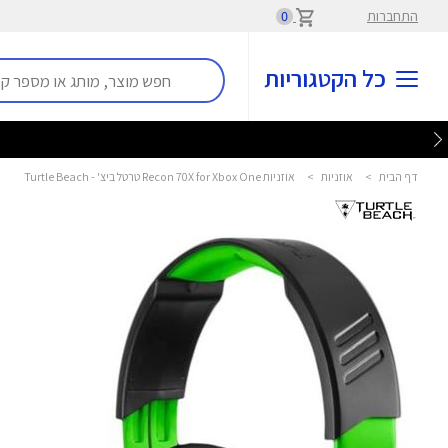
התחברות
0
כל הקטגוריות
דף הבית
>
אוזניות
>
אוזניות Recon 70X for Xbox One טרטל ביצ' - Turtle Beach