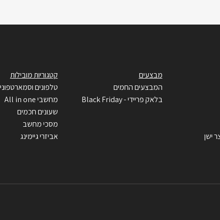
מבצעים
קטגוריות מובילות
המבצעים החמים
טלפונים וסמארטפוני
בלאק פריידי - Black Friday
מחשבי All in one
שעונים חכמים
מסכי מחשב
ר ישן
אביזרי גיימינג