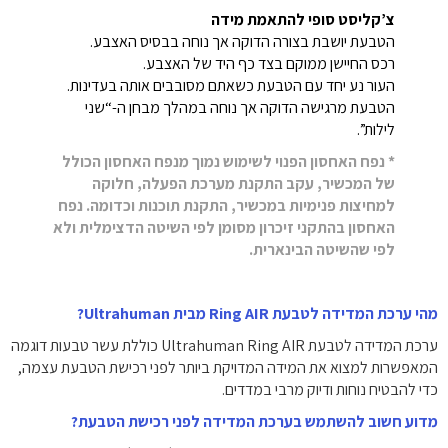
צ’קליסט סופי להתאמת מידה
הטבעת יושבת בצורה הדוקה אך נוחה בבסיס האצבע.
רכס החיישן ממוקם בצד כף היד של האצבע.
העור נע יחד עם הטבעת כשאתם מסובבים אותה בעדינות.
הטבעת מרגישה הדוקה אך נוחה במהלך מבחן ה-“שני
לילות”.
* נפח האחסון הפנוי לשימוש נמוך מנפח האחסון הכולל
של המכשיר, עקב התקנת מערכת הפעלה, חלוקה
למחיצות פנימיות במכשיר, התקנת תוכנות וכדומה. נפח
האחסון בהתקני זיכרון מסומן לפי השיטה הדצימלית ולא
לפי שהשיטה הבינארית.
מהי ערכת המדידה לטבעת Ring AIR מבית Ultrahuman?
ערכת המדידה לטבעת Ultrahuman Ring AIR כוללת עשר טבעות דוגמה
המאפשרות למצוא את המידה המדויקת ביותר לפני רכישת הטבעת עצמה,
כדי להבטיח נוחות ודיוק מרבי במדדים.
מדוע חשוב להשתמש בערכת המדידה לפני רכישת הטבעת?