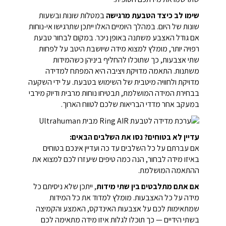
שימו לב כיצד הטבעת מרגישה
במטלות שונות ובשעות
שונות של היום. במהלך היומיים האלו ייתכן שתרגישו אי-נוחות
אם גודל האצבע משתנה באופן ניכר. במקום לבחור טבעת
רפויה יותר, מומלץ למצוא מידה שיושבת היטב על לפחות
שתי אצבעות, כך שתוכלו להחליף ביניהן כשהמידות
משתנות. התאמה מדויקת ויציבה היא המפתח למדידה
מדויקת ולחוויה מיטבית של השימוש בטבעת. על ידי השקעה
בבחירת המידה המושלמת, תבטיחו נוחות מרבית ודיוק מירבי
במעקב אחר מדדי הבריאות שלכם לטווח הארוך.
עדיין לא בטוחים? נסו את השלבים הבאים:
אם עברתם על כל השלבים עד כה ועדיין אינכם בטוחים
באיזו מידה לבחור, הנה כמה טיפים שיעזרו לכם למצוא את
ההתאמה המושלמת.
אם אתם מתלבטים בין שתי מידות
, ייתכן שלא ניסיתם כל
מידה על כל האצבעות. מומלץ למדוד את כל המידות
שמתאימות לכם על אצבעות האינדקס, האמצע והקמיצה
בשתי הידיים — כך תוכלו לגלות איזו מידה מתאימה לכם