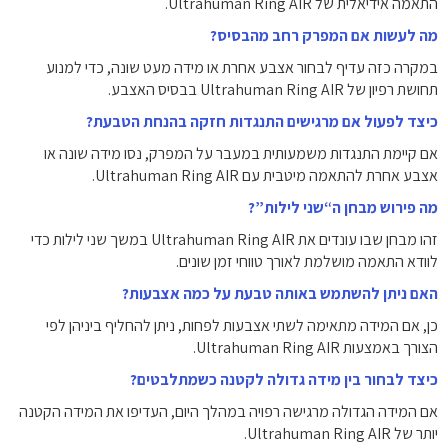
התאמה אידיאלית של Ultrahuman Ring AIR.
מה לעשות אם המפרק רחב מהבסיס?
במקרה כזה עדיף לבחור אצבע אחרת או מידה מעט שונה, כדי למנוע
תחושת רפיון של Ultrahuman Ring AIR בבסיס האצבע.
כיצד לפעול אם מרגישים התנגדות חזקה בהנחת הטבעת?
אם קיימת התנגדות משמעותית במעבר על המפרק, נסו מידה שונה או
אצבע אחרת להתאמה מיטבית עם Ultrahuman Ring AIR.
מה פירוש מבחן ה“שני לילות”?
זהו מבחן שבו עונדים את Ultrahuman Ring AIR במשך שני לילות כדי
לוודא התאמה מושלמת לאורך טווחי זמן שונים.
האם ניתן להשתמש באותה טבעת על כמה אצבעות?
כן, אם המידה מתאימה לשתי אצבעות לפחות, ניתן להחליף ביניהן לפי
הצורך באמצעות Ultrahuman Ring AIR.
כיצד לבחור בין מידה גדולה לקטנה כשמתלבטים?
אם המידה הגדולה מרגישה רפויה במהלך היום, העדיפו את המידה הקטנה
יותר של Ultrahuman Ring AIR.