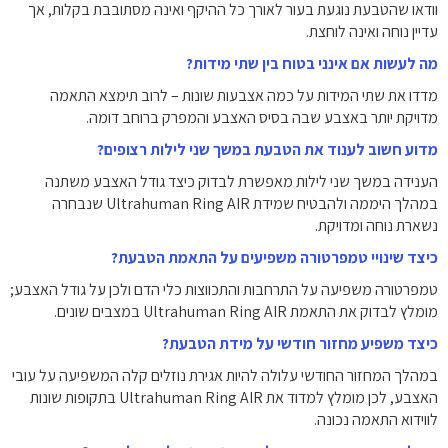
וודאו שהטבעת נוגעת בעור לאורך כל ההיקף ואינה מסתובבת בקלות, אך
עדיין נוחה ואינה לוחצת.
מה לעשות אם אינני בטוח בין שתי מידות?
מדדו את שתי המידות על כמה אצבעות שונות – לרוב תימצא התאמה
מדויקת יותר באצבע שבה בסיס האצבע והמפרק ברוחב דומה.
מדוע חשוב לענוד את הטבעת במשך שני לילות רצופים?
הענידה במשך שני לילות מאפשרת לבדוק כיצד גודל האצבע משתנה
במהלך היממה ולהבטיח שמידת Ultrahuman Ring AIR שנבחרה
נשארת נוחה ומדויקת.
כיצד שינויי טמפרטורה משפיעים על התאמת הטבעת?
טמפרטורה משפיעה על התרחבות והתכווצות כלי הדם ולכן על גודל האצבע;
מומלץ לבדוק את התאמת Ultrahuman Ring AIR במצבים שונים.
כיצד משפיע מחזור חודשי על מידת הטבעת?
במהלך המחזור החודשי עלולה להיות אגירת נוזלים קלה המשפיעה על עובי
האצבע, לכן מומלץ למדוד את Ultrahuman Ring AIR בתקופות שונות
לווידוא התאמה נכונה.