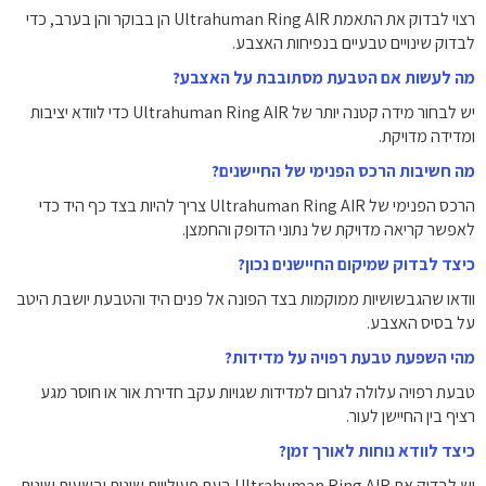
רצוי לבדוק את התאמת Ultrahuman Ring AIR הן בבוקר והן בערב, כדי
לבדוק שינויים טבעיים בנפיחות האצבע.
מה לעשות אם הטבעת מסתובבת על האצבע?
יש לבחור מידה קטנה יותר של Ultrahuman Ring AIR כדי לוודא יציבות
ומדידה מדויקת.
מה חשיבות הרכס הפנימי של החיישנים?
הרכס הפנימי של Ultrahuman Ring AIR צריך להיות בצד כף היד כדי
לאפשר קריאה מדויקת של נתוני הדופק והחמצן.
כיצד לבדוק שמיקום החיישנים נכון?
וודאו שהגבשושיות ממוקמות בצד הפונה אל פנים היד והטבעת יושבת היטב
על בסיס האצבע.
מהי השפעת טבעת רפויה על מדידות?
טבעת רפויה עלולה לגרום למדידות שגויות עקב חדירת אור או חוסר מגע
רציף בין החיישן לעור.
כיצד לוודא נוחות לאורך זמן?
יש לבדוק את Ultrahuman Ring AIR בעת פעילויות שונות ובשעות שונות