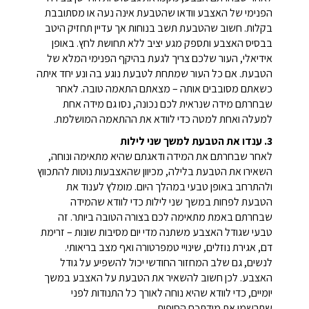
הפנימי של האצבע וודאו שהטבעת אינה נעה או מסתובבת
בקלות. חשוב שהטבעת תשב בנוחות אך עדיין תחזיק היטב
בבסיס האצבע ותספק מגע יציב ללא תחושת לחץ. באופן
אידיאלי, העור שלכם צריך לגעת בהיקף הפנימי המלא של
הטבעת. אם כל העור שמתחת לטבעת נוגע בה ונע יחד איתה
כשאתם מסובבים אותה – מצאתם התאמה טובה. לאחר
שבחרתם מידה שנראית לכם נכונה, נסו גם מידה אחת
למעלה ואחת למטה כדי לוודא את ההתאמה המושלמת.
3. ענדו את הטבעת למשך שני לילות
לאחר שבחרתם את המידה ודאגתם שהיא מתאימה ונוחה,
השאירו את הטבעת בלילה, מכיוון שהאצבעות נוטות להתכווץ
ולהתרחב באופן טבעי במהלך היום. מומלץ לענוד את
הטבעת לפחות במשך שני לילות כדי לוודא שהמידה
שבחרתם באמת מתאימה לכם בצורה הטובה ביותר. זה
טבעי שגודל האצבע משתנה מדי יום מסיבות שונות – זרימת
דם, אגירת נוזלים, שינויי טמפרטורה ואף מצב בריאותי.
לנשים, גם שלב המחזור החודשי יכול להשפיע על גודל
האצבע. לכן חשוב להשאיר את הטבעת על האצבע במשך
יומיים, כדי לוודא שהיא נוחה לאורך כל התנודות לפני
שתרשמו את מידתכם הסופית.