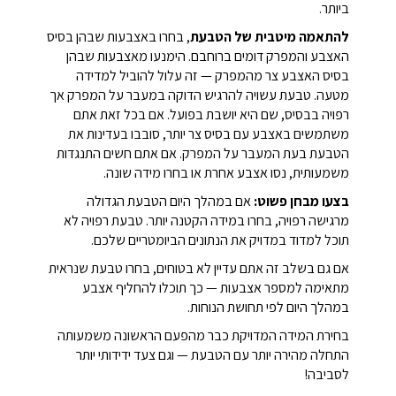
ביותר.
להתאמה מיטבית של הטבעת
, בחרו באצבעות שבהן בסיס
האצבע והמפרק דומים ברוחבם. הימנעו מאצבעות שבהן
בסיס האצבע צר מהמפרק — זה עלול להוביל למדידה
מטעה. טבעת עשויה להרגיש הדוקה במעבר על המפרק אך
רפויה בבסיס, שם היא יושבת בפועל. אם בכל זאת אתם
משתמשים באצבע עם בסיס צר יותר, סובבו בעדינות את
הטבעת בעת המעבר על המפרק. אם אתם חשים התנגדות
משמעותית, נסו אצבע אחרת או בחרו מידה שונה.
בצעו מבחן פשוט:
אם במהלך היום הטבעת הגדולה
מרגישה רפויה, בחרו במידה הקטנה יותר. טבעת רפויה לא
תוכל למדוד במדויק את הנתונים הביומטריים שלכם.
אם גם בשלב זה אתם עדיין לא בטוחים, בחרו טבעת שנראית
מתאימה למספר אצבעות — כך תוכלו להחליף אצבע
במהלך היום לפי תחושת הנוחות.
בחירת המידה המדויקת כבר מהפעם הראשונה משמעותה
התחלה מהירה יותר עם הטבעת — וגם צעד ידידותי יותר
לסביבה!