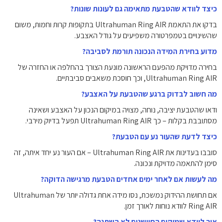
כיצד לוודא שהטבעת מתאימה גם לעונות שונות?
בדקו את התאמת Ultrahuman Ring AIR בתקופות קרות וחמות, משום
שהשינויים בטמפרטורה משפיעים על גודל האצבע.
מדוע בחירת המידה הנכונה תורמת לסביבה?
בחירה מדויקת מהפעם הראשונה מונעת הצורך בהחלפה או החזרה של
Ultrahuman Ring AIR, וכך חוסכת משאבים סביבתיים.
מה חשוב לבדוק ברגע שהטבעת על האצבע?
ודאו שהטבעת יציבה, נוחה, מצויה במיקום הנכון על האצבע ושאינה
מסתובבת בקלות – כך Ultrahuman Ring AIR תפעל בדיוק מירבי.
כיצד לדעת שהעור נע עם הטבעת?
סובבו בעדינות את Ultrahuman Ring AIR – אם העור נע יחד איתה, זה
סימן להתאמה מדויקת ונכונה.
מה לעשות אם לאחר ימים אחדים הטבעת מרגישה הדוקה?
אם תחושת ההידוק נמשכת, נסו מידה אחת גדולה יותר של Ultrahuman
Ring AIR לוודא נוחות לאורך זמן.
איך לוודא שמיקום החיישנים לא השתנה?