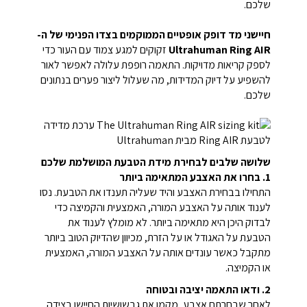
שלכם.
חיישני מד דופק אופטיים הממוקמים בצדו הפנימי של ה-
Ultrahuman Ring AIR
זקוקים למגע צמוד עם העור כדי
לספק קריאות מדויקות. התאמה רופפת עלולה לאפשר לאור
להשפיע על דיוק המדידות, מה שעלול ליצור פערים בנתונים
שלכם.
שלושה שלבים לבחירת מידת הטבעת המושלמת שלכם
1. בחרו את האצבע המתאימה ביותר
התחילו בבחירת האצבע והיד שעליה תענדו את הטבעת. נסו
לענוד אותה על האצבע המורה, האמצעית והקמיצה כדי
לבדוק היכן היא מתאימה ביותר. לא מומלץ לענוד את
הטבעת על האגודל או על הזרת, מכיוון שהדיוק הטוב ביותר
מתקבל כאשר עונדים אותה על האצבע המורה, האמצעית
או הקמיצה.
2. ודאו התאמה יציבה ובטוחה
לאחר שבחרתם אצבע, מקמו את גבשושיות החיישן בצידה