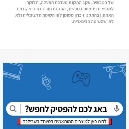
של המכשיר, עקב התקנת מערכת הפעלה, חלוקה
למחיצות פנימיות במכשיר, התקנת תוכנות וכדומה. נפח
האחסון בהתקני זיכרון מסומן לפי השיטה הדצימלית ולא
לפי שהשיטה הבינארית.