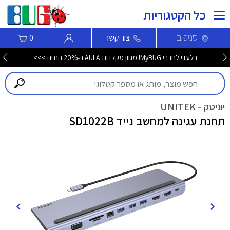
כל הקטגוריות
סניפים
צור קשר
0
בלעדי לחברי MyBUG! מגוון מקלדות AULA ב-20% הנחה >>>
יוניטק - UNITEK
תחנת עגינה למחשב נייד SD1022B