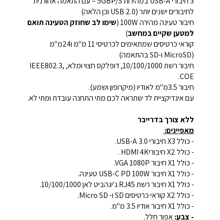
3 חיבורי USB-A במהירות 5GBP/S – עם התאמה אחורנית
לחיבורים ישנים יותר (USB 2.0 וכן הלאה)
חיבור טעינה מהירה 100W (
שימו לב שחוזק הטעינה תואם
למטען שקיים במחשב
)
קוראי כרטיסים שמתאימים לכרטיסי 11 מ"מ ו24מ"מ
(MicroSD ו-SD בהתאמה)
חיבור רשת 10/100/1000, דופלקס חצוי ומלא, IEEE802.3,
COE.
חיבור 3.5מ"מ לאודיו (מיקרופון ושמע).
עם אינדיקציית לד שתראה לכם מתי התחנה עובדת ומתי לא.
ללא צורך בדרייבר
מאפיינים:
- כולל X3 חיבורי USB-A 3.0.
- כולל X2 חיבוריHDMI 4K .
- כולל X1 חיבור VGA 1080P.
- כולל X1 חיבור USB-C PD 100W טעינה.
- כולל X1 חיבור רשת RJ45 ג'יגהביט לאן 10/100/1000.
- כולל X2 קוראי כרטיסים SD ו- Micro SD.
- כולל X1 חיבור אודיו 3.5 מ"מ.
- צבע:
אפור חלל.