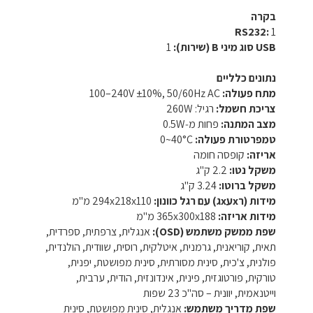
בקרה
RS232:
‎1‎
USB סוג מיני B (שירות):
‎1‎
נתונים כלליים
מתח פעולה:
‎100–240V‎ ‎±10%‎, ‎50/60Hz AC‎
צריכת חשמל:
רגיל: ‎260W‎
מצב המתנה:
פחות מ‑‎0.5W‎
טמפרטורת פעולה:
‎0~40°C‎
אריזה:
קופסה חומה‎
משקל נטו:
‎2.2‎ ק"ג‎
משקל ברוטו:
‎3.24‎ ק"ג‎
מידות (רxעxג) עם רגל כוונון:
‎294x218x110‎ מ"מ‎
מידות אריזה:
‎365x300x188‎ מ"מ‎
שפת ממשק משתמש (OSD):
אנגלית, צרפתית, ספרדית,
תאית, קוריאנית, גרמנית, איטלקית, רוסית, שוודית, הולנדית,
פולנית, צ'כית, סינית מסורתית, סינית מפושטת, יפנית,
טורקית, פורטוגזית, פינית, אינדונזית, הודית, ערבית,
וייטנאמית, יוונית – סה"כ ‎23‎ שפות‎
שפת מדריך משתמש:
אנגלית, סינית מפושטת, סינית