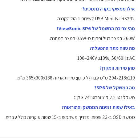
אילו ממשקי בקרה נתמכים?
RS232 ו‑USB Mini‑B לשירות וניהול הקרנה.
מהי צריכת החשמל של ViewSonic SP6?
‎260W‎ במצב רגיל ופחות מ‑‎0.5W‎ במצב המתנה.
מה טווח מתח ההפעלה?
‎100–240V‎ ‎±10%‎, ‎50/60Hz‎ AC.
מהן מידות המקרן?
‎294x218x110‎ מ"מ עם רגל כוונון; מידות אריזה ‎365x300x188‎ מ"מ.
מה המשקל של SP6?
משקל נטו ‎2.2‎ ק"ג וברוטו ‎3.24‎ ק"ג.
באילו שפות זמינות הממשק וההוראות?
ממשק OSD ב‑23 שפות ומדריך משתמש ב‑15 שפות עיקריות כולל עברית.