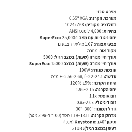
מפרט טכני
מערכת הקרנה:
‎0.55" XGA‎
רזולוציה מקורית:
‎1024x768‎
בהירות:
‎4,800‎ לומנס ANSI‎
יחס ניגודיות עם מצב SuperEco:
‎25,000:1‎
צבעי תצוגה:
‎1.07‎ מיליארד צבעים‎
מקור אור:
מנורה‎
אורך חיי מנורה (שעות) במצב רגיל:
‎5000‎
אורך חיי מנורה (שעות) במצב SuperEco:
‎15000‎
עוצמת מנורה:
‎190W‎
עדשה:
‎F=2.56-2.68, f=22-24.1 מ"מ‎
היסט הקרנה:
‎120%‎ ‎±5%‎
יחס הקרנה:
‎1.96~2.15‎
זום אופטי:
‎1.1x‎
זום דיגיטלי:
‎0.8x-2.0x‎
גודל תמונה:
‎30"‎–‎300"‎
מרחק הקרנה:
‎1.19‎–‎13.11‎ מטר (100" ב‑‎3.98‎ מטר)‎
תיקון Keystone:
‎±40°‎ (אנכי)‎
רעש (במצב רגיל):
‎31dB‎