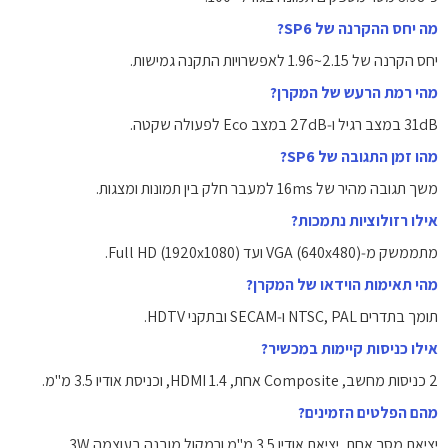
מה יחס ההקרנה של SP6?
יחס הקרנה של ‎1.96~2.15‎ לאפשרויות התקנה גמישות.
מהי רמת הרעש של המקרן?
‎31dB‎ במצב רגיל ו‑‎27dB‎ במצב Eco לפעולה שקטה.
מהו זמן התגובה של SP6?
משך תגובה מהיר של ‎16ms‎ למעבר חלק בין תמונות ומצגות.
אילו רזולוציות נתמכות?
מתממשק מ‑VGA ‎(640x480)‎ ועד ‎Full HD (1920x1080)‎.
מהי תאימות הוידאו של המקרן?
תומך בתדרים NTSC, PAL ו‑SECAM ובתקני HDTV.
אילו כניסות קיימות במכשיר?
‎2‎ כניסות מחשב, Composite אחת, HDMI 1.4, וכניסת אודיו ‎3.5‎ מ"מ.
מהם הפלטים הזמינים?
יציאת מסך אחת, יציאת אודיו ‎3.5‎ מ"מ ורמקול מובנה בעוצמה ‎3W‎.