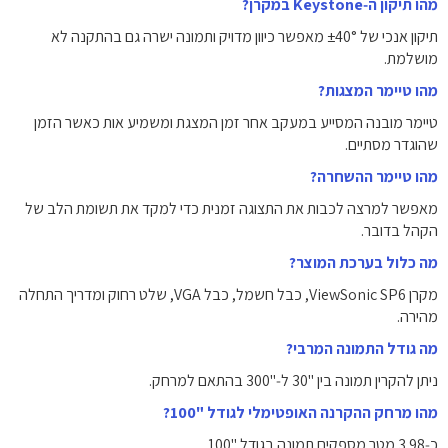
מהו תיקון ה‑Keystone במקרן?
תיקון אנכי של ‎±40°‎ מאפשר כיוון מדויק ותמונה ישרה גם בהתקנה לא
מושלמת.
מהו טיימר המצגות?
טיימר מובנה המסייע במעקב אחר זמן המצגת ומשמיע אות כאשר הזמן
שהוגדר מסתיים.
מהו טיימר ההשחרה?
מאפשר למרצה לכבות את התצוגה זמנית כדי למקד את תשומת הלב של
הקהל בדובר.
מה כלול בערכת המוצר?
מקרן ViewSonic SP6, כבל חשמל, כבל VGA, שלט רחוק ומדריך התחלה
מהירה.
מה גודל התמונה המרבי?
ניתן להקרין תמונה בין ‎30"‎ ל‑‎300"‎ בהתאם למרחק.
מהו מרחק ההקרנה האופטימלי לגודל ‎100"‎?
כ‑‎3.98‎ מטר מספקים תמונה בגודל ‎100"‎.