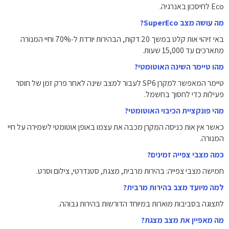
Eco לחיסכון באנרגיה.
מה עושה מצב SuperEco?
באי זיהוי אות קלט במשך 20 דקות, הבהירות יורדת ל‑70% וחיי המנורה
מתארכים עד ‎15,000‎ שעות.
מהו טיימר השינה האוטומטי?
טיימר המאפשר למקרן SP6 לעבור למצב שינה לאחר פרק זמן של חוסר
פעילות כדי לחסוך בחשמל.
מהי פונקציית הכיבוי האוטומטי?
כאשר אין אות כניסה המקרן מכבה את עצמו באופן אוטומטי לשמירה על חיי
המנורה.
כמה מצבי צפייה זמינים?
חמישה מצבי צפייה: בהירות מרבית, מצגת, סטנדרטי, צילום וסרט.
למה מיועד מצב בהירות מרבית?
לתצוגה בסביבות מוארות במיוחד הדורשות בהירות גבוהה.
מה מאפיין את מצב מצגת?