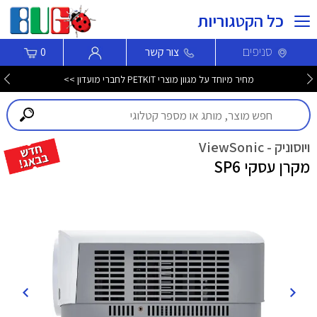
כל הקטגוריות
סניפים
צור קשר
0
מחיר מיוחד על מגוון מוצרי PETKIT לחברי מועדון >>
ויוסוניק - ViewSonic
מקרן עסקי SP6