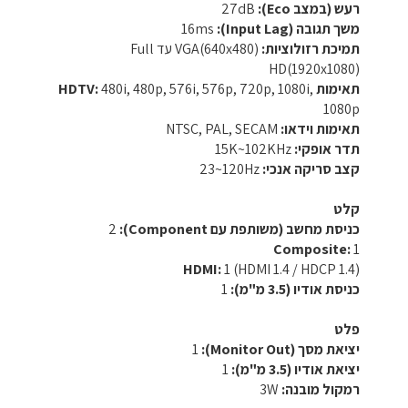
רעש (במצב Eco):
‎27dB‎
משך תגובה (Input Lag):
‎16ms‎
תמיכת רזולוציות:
‎VGA(640x480)‎ עד ‎Full
HD(1920x1080)‎
תאימות HDTV:
‎480i, 480p, 576i, 576p, 720p, 1080i,
1080p‎
תאימות וידאו:
‎NTSC, PAL, SECAM‎
תדר אופקי:
‎15K~102KHz‎
קצב סריקה אנכי:
‎23~120Hz‎
קלט
כניסת מחשב (משותפת עם Component):
‎2‎
Composite:
‎1‎
HDMI:
‎1‎ (‎HDMI 1.4 / HDCP 1.4‎)‎
כניסת אודיו (3.5 מ"מ):
‎1‎
פלט
יציאת מסך (Monitor Out):
‎1‎
יציאת אודיו (3.5 מ"מ):
‎1‎
רמקול מובנה:
‎3W‎