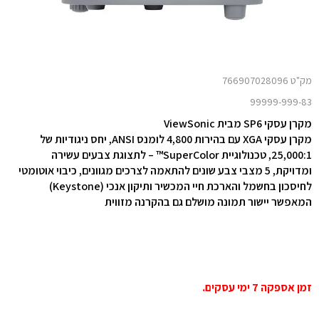
מק"ט 766907028096
99999-999-83
מקרן עסקי SP6 מבית ViewSonic
מקרן עסקי XGA עם בהירות 4,800 לומנס ANSI, יחס ניגודיות של
25,000:1, טכנולוגיית SuperColor™ – לתצוגת צבעים עשירה
ומדויקת, 5 מצבי צבע שונים להתאמה לצרכים מגוונים, כיבוי אוטומטי
לחיסכון בחשמל והארכת חיי המכשיר ותיקון אנכי (Keystone)
המאפשר יישור תמונה מושלם גם בהקרנה מזווית
זמן אספקה 7 ימי עסקים.