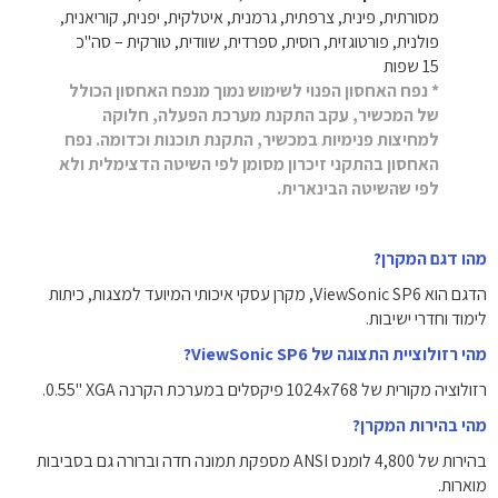
מסורתית, פינית, צרפתית, גרמנית, איטלקית, יפנית, קוריאנית,
פולנית, פורטוגזית, רוסית, ספרדית, שוודית, טורקית – סה"כ
‎15‎ שפות‎
* נפח האחסון הפנוי לשימוש נמוך מנפח האחסון הכולל
של המכשיר, עקב התקנת מערכת הפעלה, חלוקה
למחיצות פנימיות במכשיר, התקנת תוכנות וכדומה. נפח
האחסון בהתקני זיכרון מסומן לפי השיטה הדצימלית ולא
לפי שהשיטה הבינארית.
מהו דגם המקרן?
הדגם הוא ViewSonic SP6, מקרן עסקי איכותי המיועד למצגות, כיתות
לימוד וחדרי ישיבות.
מהי רזולוציית התצוגה של ViewSonic SP6?
רזולוציה מקורית של ‎1024x768‎ פיקסלים במערכת הקרנה ‎0.55"‎ XGA.
מהי בהירות המקרן?
בהירות של ‎4,800‎ לומנס ANSI מספקת תמונה חדה וברורה גם בסביבות
מוארות.