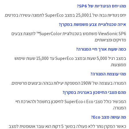
מהו יחס הניגודיות של SP6?
יחס ניגודיות גבוה של ‎25,000:1‎ במצב SuperEco לתמונה עשירה בפרטים.
איזה טכנולוגיית צבע משמשת במקרן?
ViewSonic SP6 משתמש בטכנולוגיית SuperColor™ לתצוגת צבעים
מדויקים ומציאותיים.
כמה שעות אורך חיי המנורה?
במצב רגיל ‎5,000‎ שעות ובמצב SuperEco עד ‎15,000‎ שעות שימוש
ממוצעות.
מהי עוצמת המנורה?
המנורה בעוצמה של ‎190‎W המספקת יעילות גבוהה וביצועים מרשימים.
מהם מצבי החיסכון באנרגיה במקרן?
המכשיר כולל מצבי Eco ו‑SuperEco לחיסכון בחשמל ולהארכת חיי
המנורה.
מה עושה מצב Eco?
כאשר המקרן נותר ללא פעולה במשך 5 דקות הוא עובר אוטומטית למצב