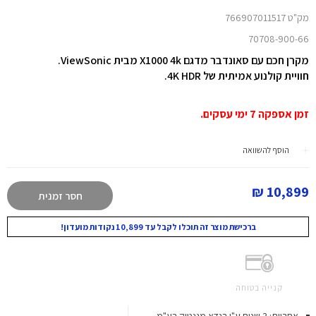
מק"ט 766907011517
70708-900-66
מקרן חכם עם סאונדבר מדגם X1000 4k מבית ViewSonic.
חוויית קולנוע אמיתית של 4K HDR.
זמן אספקה 7 ימי עסקים.
הוסף להשוואה
10,899 ₪
חסר זמנית
ברכישת מוצר זה תוכלו לקבל עד 10,899 נקודות מועדון!
קנייה בטוחה
אחריות: 3 שנים ע"י בנדא מגנטיק בע"מ