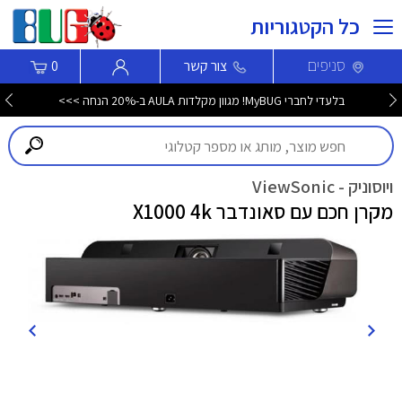
כל הקטגוריות
סניפים
צור קשר
0
בלעדי לחברי MyBUG! מגוון מקלדות AULA ב-20% הנחה >>>
ויוסוניק - ViewSonic
מקרן חכם עם סאונדבר X1000 4k