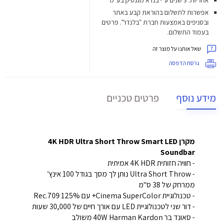
אפשרות לתשלום בהוראת קבע באתר
ובסניפים באמצעות חברת "בלנדר". פרטים
בעמוד התשלום.
שאל אותנו על מוצר זה
גרסת הדפסה
מידע נוסף
פרטים טכניים
מקרן 4K HDR Ultra Short Throw Smart LED
Soundbar
- חוויה חזותית 4K HDR אמיתית
- Ultra Short Throw נותן לך מסך בגודל 100 אינץ'
ממרחק של 38 ס"מ
- טכנולוגיית Cinema SuperColor+ עם 125% Rec.709
- דור שני לטכנולוגיית LED עם אורך חיים של 30,000 שעות
- סאונד בר 40W Harman Kardon משולב