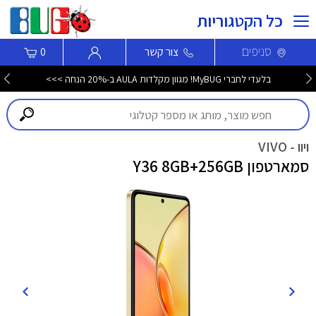
כל הקטגוריות
סניפים
צור קשר
0
בלעדי לחברי MyBUG! מגוון מקלדות AULA ב-20% הנחה >>>
ויוו - VIVO
סמארטפון Y36 8GB+256GB