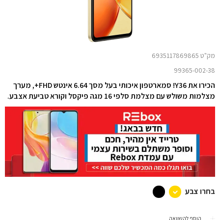
מק"ט 6935117869865
99365-002-38
הכירו את Y36! סמארטפון איכותי בעל מסך 6.64 אינטש FHD+, מערך
מצלמות משולש עם מצלמת סלפי 16 מגה פיקסל וקורא טביעת אצבע.
בחרו צבע
הוסף להשוואה