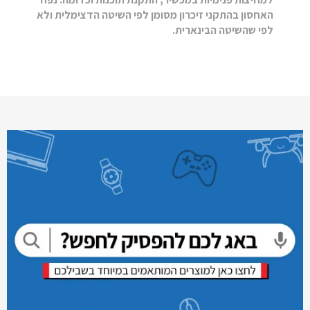
האחסון בהתקני זיכרון מסומן לפי השיטה הדצימלית ולא
לפי שהשיטה הבינארית.