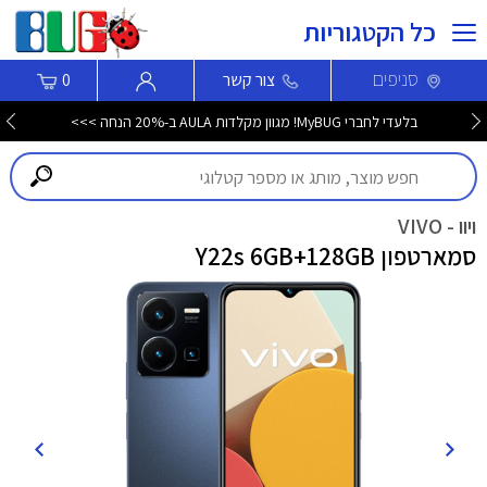
כל הקטגוריות
סניפים
צור קשר
0
בלעדי לחברי MyBUG! מגוון מקלדות AULA ב-20% הנחה >>>
ויוו - VIVO
סמארטפון Y22s 6GB+128GB