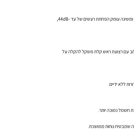
טכנולוגיית ביטול רעשים פעילה היברידית מתקדמת בשילוב עם עיצוב אוזניות מלא משופר, מבטיחה הפחתת רעשים פסיבית מצוינת ומשיגה עומק הפחתת רעשים של עד -44dB,
שילוב עם רצועת ראש קלת משקל להקלה על
ות ללא ידיים.