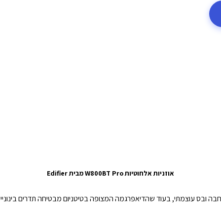
אוזניות אלחוטיות W800BT Pro מבית Edifier
 מספק במה קולית רחבה ובס עוצמתי, בעוד שהדיאפרגמה המצופה בטיטניום מבטיחה תדרים בי