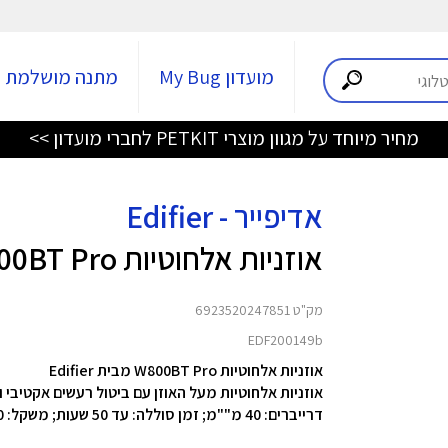
מועדון My Bug
מתנה מושלמת
מחיר מיוחד על מגוון מוצרי PETKIT לחברי מועדון >>
אדיפייר - Edifier
אוזניות אלחוטיות W800BT Pro
מק"ט 6923520247851
EDF200149b
אוזניות אלחוטיות W800BT Pro מבית Edifier
אוזניות אלחוטיות מעל האוזן עם ביטול רעשים אקטיבי 
דרייברים: 40 מ""מ; זמן סוללה: עד 50 שעות; משקל: 220 גרם; טווח תדרים: 20Hz-20kHz.