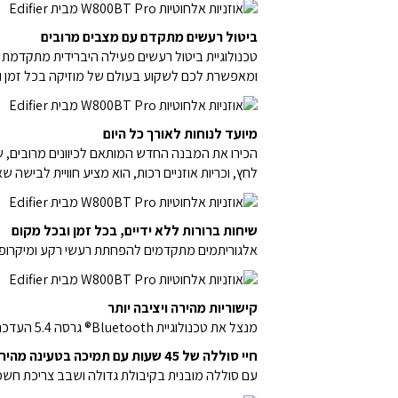
ביטול רעשים מתקדם עם מצבים מרובים
ומאפשרת לכם לשקוע בעולם של מוזיקה בכל זמן ו
מיועד לנוחות לאורך כל היום
הכירו את המבנה החדש המותאם לכיוונים מרובים, ש
לחץ, וכריות אוזניים רכות, הוא מציע חוויית לבישה שא
שיחות ברורות ללא ידיים, בכל זמן ובכל מקום
אלגוריתמים מתקדמים להפחתת רעשי רקע ומיקרופון ר
קישוריות מהירה ויציבה יותר
מנצל את טכנולוגיית Bluetooth® גרסה 5.4 העדכנית ביותר עבור מהירויות שידור מהירות יותר, יכולות אנטי-הפרעה חזקות יותר וצריכת חשמל נמוכה יותר.
חיי סוללה של 45 שעות עם תמיכה בטעינה מהירה
עם סוללה מובנית בקיבולת גדולה ושבב צריכת חשמל נמוכה, היא מציעה עד 45 שעות של השמעת מוזיק