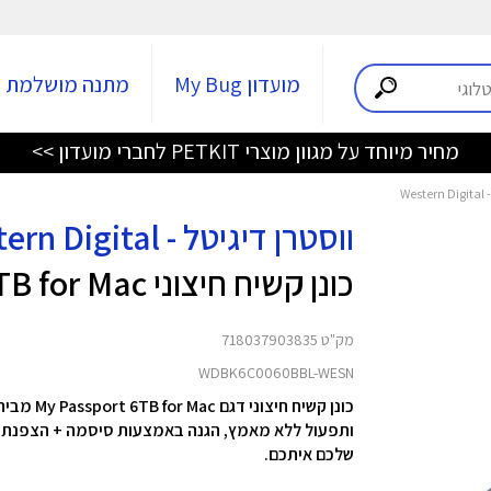
מועדון My Bug
מתנה מושלמת
חדש! סמארטפון Nothing Phone (4b) עכשיו לרכישה >>>
ווסטרן דיגיטל - Western Digital
כונן קשיח חיצוני My Passport 6TB for Mac
מק"ט 718037903835
WDBK6C0060BBL-WESN
שלכם איתכם.