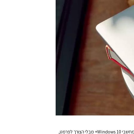
תואם ל-USB-C, כונן ה-My Passport עבור Mac עובד ישירות מהקופסה עם מכשירי Mac. כדי לעזור בקריאה וכתיבה של הכונן עם מחשבי Windows 10+ מבלי הצורך לפרמט,