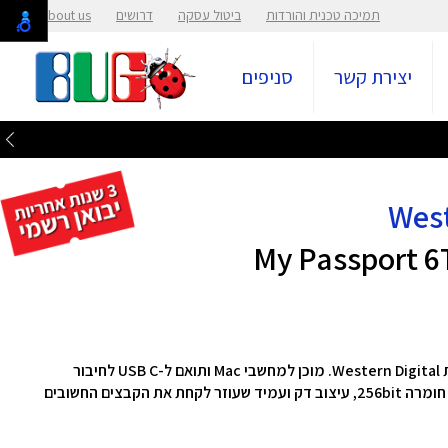
תמיכה טכנית והורדות
ביטול עסקה
דרושים
About us
יצירת קשר
סניפים
כונן קשיח חיצוני דגם My Passport 6TB for Mac מבית Western Digital. מוכן למחשבי Mac ותואם ל-USB C לחיבור
ותפעול ללא מאמץ, הגנה באמצעות סיסמה + הצפנת חומרה 256bit, עיצוב דק ועמיד שעוזר לקחת את הקבצים החשובים