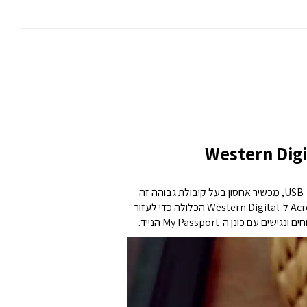
עזרו לשמור על הזיכרונות היקרים שלכם תוך כדי תנועה עם כונן ה-My Passport עבור Mac הנייד. מוכן לשימוש עם Mac ותואם ל-USB-C, מכשיר אחסון בעל קיבולת גבוהה זה
מספק חיבור USB חלק, המאפשר גישה ללא מאמץ לקבצים היקרים שלכם בכל זמן ובכל מקום. נצלו את תוכנת Acronis True Image ל-Western Digital הכלולה כדי לעזור
נן ה-My Passport הנייד.