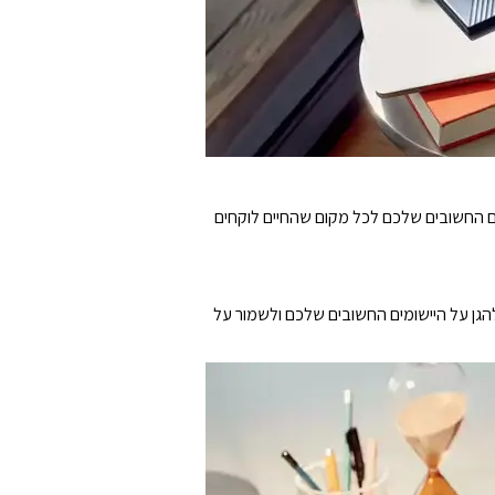
, המוזיקה והמסמכים החשובים שלכם לכל מקום שהחיים לוקחים
 Acronis True Image ל-Western Digital הכלולה. בנוסף, עוזרת להגן על היישומים החשובים שלכם ולשמור על