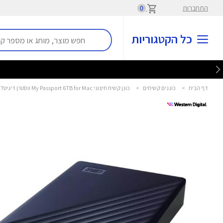
התחברות
0
כל הקטגוריות
דף הבית
>
כוננים קשיחים
>
כונן קשיח חיצוני My Passport 6TB for Mac ווסטרן דיגיטל - Western Digital