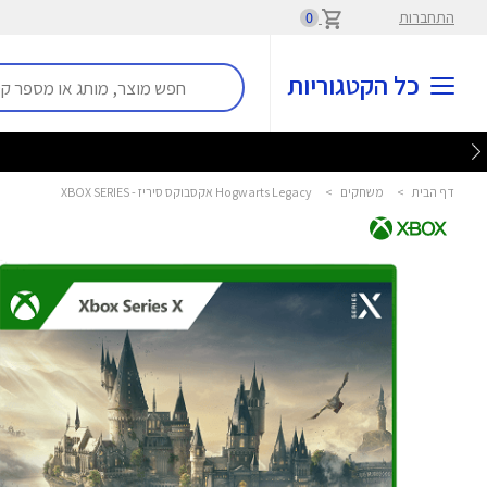
התחברות
0
כל הקטגוריות
דף הבית
>
משחקים
>
Hogwarts Legacy אקסבוקס סיריז - XBOX SERIES