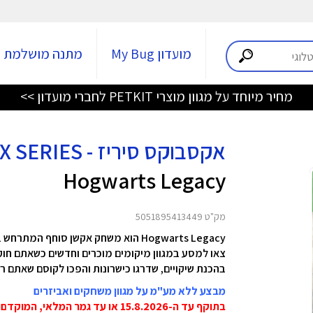
מועדון My Bug
מתנה מושלמת
מחיר מיוחד על מגוון מוצרי PETKIT לחברי מועדון >>
אקסבוקס סיריז - XBOX SERIES
Hogwarts Legacy
מק"ט 5051895413449
Hogwarts Legacy
הוא משחק אקשן סוחף המתרחש בע
צאו למסע במגוון מיקומים מוכרים וחדשים כשאתם חו
בהכנת שיקויים, שדרגו כישרונות והפכו לקוסם שאתם רו
מבצע ללא מע"מ על מגוון משחקים ואביזרים
בתוקף עד ה-15.8.2026 או עד גמר המלאי, המוקדם מביניהם!