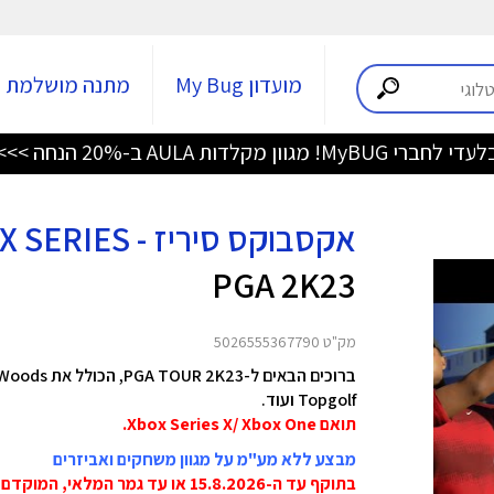
מועדון My Bug
מתנה מושלמת
די לחברי MyBUG! מגוון מקלדות AULA ב-20% הנחה >>>
אקסבוקס סיריז - XBOX SERIES
PGA 2K23
מק"ט 5026555367790
Topgolf ועוד.
תואם Xbox Series X/ Xbox One.
מבצע ללא מע"מ על מגוון משחקים ואביזרים
בתוקף עד ה-15.8.2026 או עד גמר המלאי, המוקדם מביניהם!