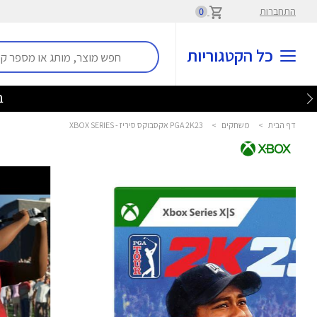
התחברות
0
כל הקטגוריות
בלע
דף הבית
>
משחקים
>
PGA 2K23 אקסבוקס סיריז - XBOX SERIES