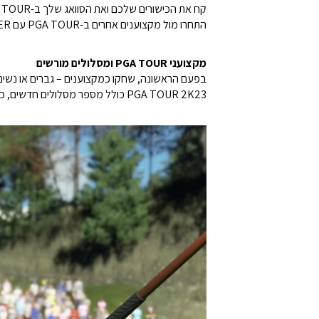
קח את הכישורים שלכם ואת הסוואג שלך ב-PGA TOUR והפכו לאלופי FedEx Cup הבאים.
התחרו מול מקצוענים אחרים ב-PGA TOUR עם MyPLAYER שלכם וצרו יריבויות חדשות.
מקצועני PGA TOUR ומסלולים מורשים
בפעם הראשונה, שחקו כמקצוענים – גברים או נשים, 
PGA TOUR 2K23 כולל מספר מסלולים חדשים, כולל מועדון הגולף איסט לייק, מועדון הגולף והקאנטרי של סנט ג'ורג', TPC Scottsdale, ו-TPC Sawgrass.