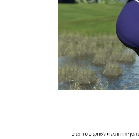
שלכם, במשחק מקומי ומקוון תחרותי של 1-4 שחקנים, אשר יביא את הכיף וההתרגשות לשחקנים מזדמנים