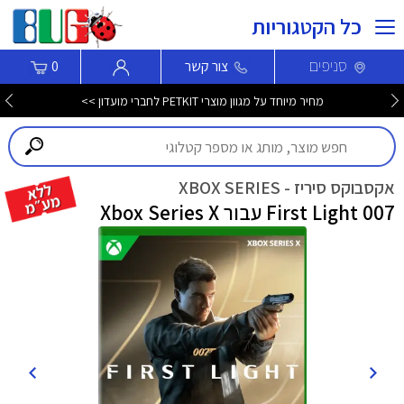
כל הקטגוריות
סניפים
צור קשר
0
מחיר מיוחד על מגוון מוצרי PETKIT לחברי מועדון >>
אקסבוקס סיריז - XBOX SERIES
007 First Light עבור Xbox Series X