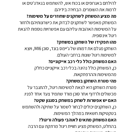
להילחם באגרופים או בכוח אש, להשתמש בגאדג'טים או
לרמות את השומרים. הבחירה בידיהם.
מה מציע המשחק לשחקנים שחוזרים על משימות?
המשחק מאפשר לשחקנים לבדוק את כישרונותיהם ולחזור
על המשימות האהובות עליהם עם אפשרויות נוספות להנאת
ריגול אינסופית.
מהו תפקידו של השחקן במשחק?
השחקן מגלם את דמותו של ג'יימס בונד, סוכן MI6, ויוצא
למשימות ריגול שונות ברחבי העולם.
האם המשחק כולל כלי רכב אייקוניים?
כן, המשחק כולל נהיגה בכלי רכב אייקוניים כחלק
מהמשימות וההרפתקאות.
מהי מטרת השחקן במשחק?
מטרת השחקן היא לצאת למשימות ריגול, להתגבר על
מכשולים ולרדוף אחר סוכן מורד שתמיד צעד אחד לפניו.
האם יש אפשרות לשחק במשחק בסגנון שקט?
כן, השחקנים יכולים לבחור לשמור על שתיקה ולהשתמש
בטקטיקות חשאיות במהלך המשימות.
האם המשחק מתאים לאוהבי פעולה וריגול?
בהחלט, המשחק מציע חוויית ריגול מרתקת עם הרבה