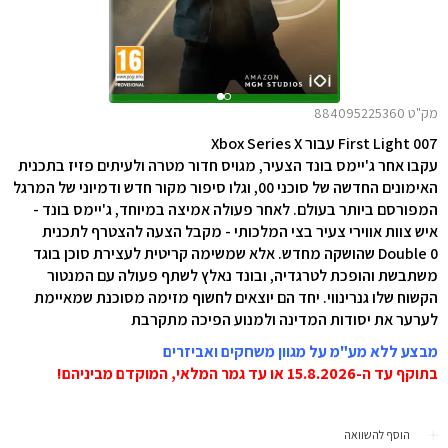
מק"ט 884095225360
007 First Light עבור Xbox Series X
עקבו אחר ג'יימס בונד הצעיר, מגויס חדור מטרה ולעיתים פזיז בתכנית
האימונים החדשה של סוכני 00, וגלו סיפור מקור חדש ודמיוני של המרגל
המפורסם ביותר בעולם. לאחר פעולה אמיצה במיוחד, ג'יימס בונד -
איש צוות אווירי צעיר בצי המלכותי - מקבל הצעה להצטרף לתכנית
Double 0 שהושקה מחדש. אלא שמשימה קריטית לעצירת סוכן בוגד
משתבשת והופכת לטרגדיה, ובונד נאלץ לשתף פעולה עם המנטור
הקשוח שלו גנרינווי. יחד הם יוצאים לחשוף מזימה מסוכנת שמאיימת
לערער את יסודות המדינה ולמנוע הפיכה מתקרבת
מבצע ללא מע"מ על מגוון משחקים ואביזרים
בתוקף עד ה-15.8.2026 או עד גמר המלאי, המוקדם מביניהם!
הוסף להשוואה