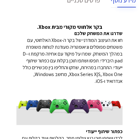
מידע נוסף
פרטים טכניים
בקר אלחוטי מקורי מבית Xbox.
שדרגו את המשחק שלכם
חוו את העיצוב המודרני של בקר ה-Xbox האלחוטי, עם
משטחים מפוסלים וגיאומטריה מעודנת לנוחות משופרת
במהלך המשחק. שמרו על מיקוד עם אחיזה מרקמת ו-D-
pad היברידי. תפסו ושתפו תוכן בקלות עם כפתור שיתוף
ייעודי. התחברו במהירות, שחקו והחליפו בין מכשירים כולל
Xbox Series X|S, Xbox One, מחשב Windows,
אנדרואיד ו-iOS.
כפתור שיתוף ייעודי
לכדו ושתפו תוכן כגון צילומי מסך, הקלטות ועוד בקלות עם