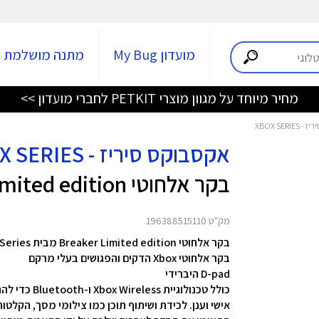
מועדון My Bug
מתנה מושלמת
מחיר מיוחד על מגוון מוצרי PETKIT לחברי מועדון >>
אקסבוקס סיריז - XBOX SERIES
בקר אלחוטי Ice Breaker Limited edition
מק"ט 196388515110
בקר אלחוטי Breaker Limited edition מבית XBOX Series
בקר אלחוטי Xbox
הדקים והפגושים בעלי מרקם
D-pad היברידי
כולל טכנולו
אישי וענן. לכידת ושיתוף תוכן כמו צילומי מסך, הקלט