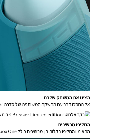
הציגו את המשחק שלכם
אל תחסכו דבר עם ההשקה המשותפת של סדרת Breaker במהדורה מיוחדת של בקרי Xbox, הכוללת את העיצובים הפרועים של Ice Breaker ו- Heart Breaker
החליפו מכשירים
התאימו והחליפו בקלות בין מכשירים כולל Xbox Series X, Xbox Series S, Xbox One, מחשב Windows, אנדרואיד ו-iOS