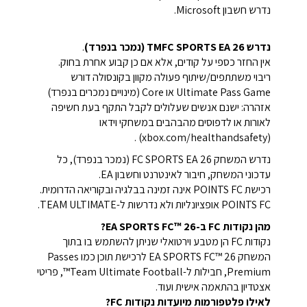
נדרש חשבון Microsoft.
נדרש 26 TMFC SPORTS EA (נמכר בנפרד)
.
אין החזר כספי על קודים, אלא אם כן קבוע אחרת בחוק.
ריבוי משתתפים/שיתוף פעולה מקוון בקונסולה דורש
Ultimate Pass Game או Core (מינויים נמכרים בנפרד)
אזהרה: ישנם אנשים שעלולים לקבל התקף בעת חשיפה
לאורות או לדפוסים מהבהבים במשחקי וידאו
(xbox.com/healthandsafety) .
נדרש המשחק 26 FC SPORTS EA (נמכר בנפרד), כל
עדכוני המשחק, חיבור לאינטרנט וחשבון EA.
רכישת POINTS FC אינה זמינה בבלגיה ובקוריאה הדרומית.
POINTS FC אופציונליות ולא נדרשות ל-TEAM ULTIMATE.
מהן נקודות FC ב-EA SPORTS FC™ 26?
נקודות FC הן מטבע וירטואלי שניתן להשתמש בו בתוך
המשחק EA SPORTS FC™ 26 לרכישת תוכן כמו Passes
Premium, חבילות ל-Team Ultimate Football™, פריטי
אצטדיון בהתאמה אישית ועוד.
לאילו פלטפורמות מיועדות נקודות FC?