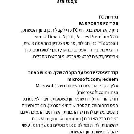
SERIES X/S
נקודות FC
EA SPORTS FC™ 26
ניתן להשתמש בנקודות FC כדי לקבל תוכן בתוך המשחק,
כולל Passes Premium, תוכן ל-Team Ultimate
Football™ כגון חבילות, פריטי אצטדיון בהתאמה אישית,
חריצי אבולוציה ודראפטים, ובנוסף, תוכן ל'מועדונים' כגון
אביזרים,רקעים לכרטיסי ארכיטיפ ופריטים מתכלים.
קוד דיגיטלי יודפס על הקבלה שלך. מימוש באתר
microsoft.com/redeem
עליך לקבל את הסכם השירותים של (Microsoft
(microsoft.com/msa
דורש הורדה(ות) יידרשו אחסון משמעותי, חיבור לאינטרנט
בפס רחב ותשלום לספק שירותי אינטרנט(. חומרה ומינויים
נוספים עשויים להידרש. התכונות, השירותים והתמיכה אינם
זמינים בכל האזורים (regions/com.xbox ועשויים
להשתנות, להיות מוחלפים או מבוטלים במשך הזמן. עשוי
להכיל רכישות בתוך המשחק.