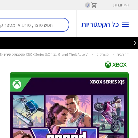
התחברות
0
כל הקטגוריות
דף הבית
>
משחקים
>
Grand Theft Auto VI עבור XBOX Series S\X אקסבוקס סיריז - XBOX SERIES