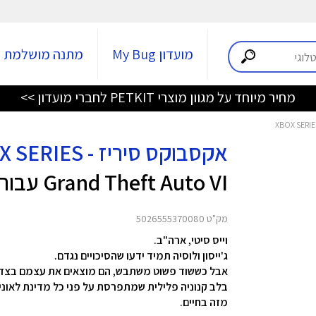
מועדון My Bug
מתנה מושלמת
מחיר מיוחד על מגוון מוצרי PETKIT לחברי מועדון >>
אקסבוקס סיריז - XBOX SERIES
Grand Theft Auto VI עבור XBOX Series S\X
מק"ט 5026555370080
וייס סיטי, ארה"ב.
ג'ייסון ולוסיה תמיד ידעו שהסיכויים נגדם.
אבל כששוד פשוט משתבש, הם מוצאים את עצמם בצד 
בלב קנוניה פלילית שמתפרסת על פני כל מדינת לאוני
מזה בחיים.