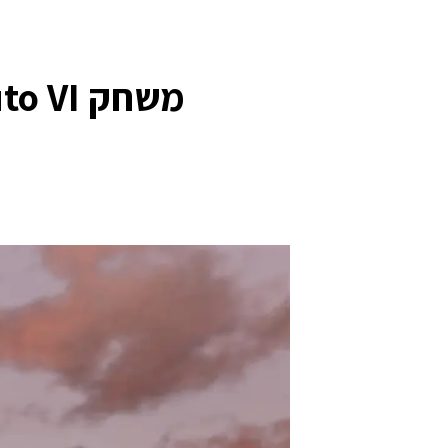
משחק Grand Theft Auto VI עבור XBOX Series S\X