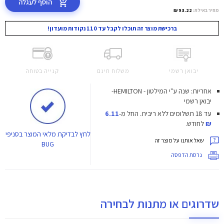
הוסף לעגלה
מחיר באילת:
93.22 ₪
ברכישת מוצר זה תוכלו לקבל עד 110 נקודות מועדון!
יבואן רשמי
משלוח חינם
קנייה בטוחה
אחריות: שנה ע"י המילטון - HEMILTON-
יבואן רשמי
עד 18 תשלומים ללא ריבית.
החל מ-
6.11
₪
לחודש.
לחץ
לבדיקת מלאי המוצר בסניפי
שאל אותנו על מוצר זה
BUG
גרסת הדפסה
שדרוגים או מתנות לבחירה