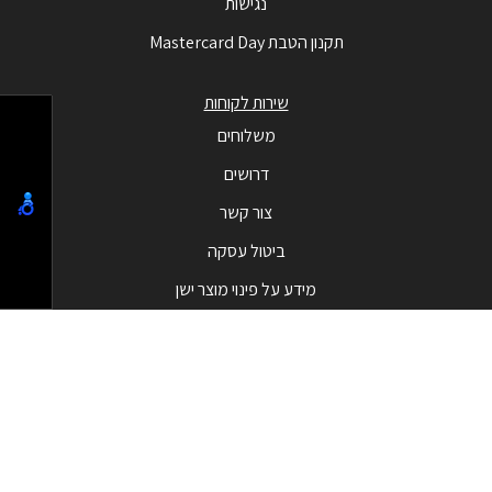
נגישות
תקנון הטבת Mastercard Day
שירות לקוחות
משלוחים
דרושים
צור קשר
ביטול עסקה
מידע על פינוי מוצר ישן
מבצעים
המבצעים החמים
בלאק פריידי - Black Friday
קטגוריות מובילות