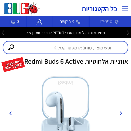
כל הקטגוריות
סניפים
צור קשר
0
מחיר מיוחד על מגוון מוצרי PETKIT לחברי מועדון >>
אוזניות אלחוטיות Redmi Buds 6 Active