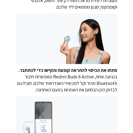
מעוגלות ליצירת מראה חזותי דק יותר. פשוט, אלגנטי
וקומפקטי; סגנון שמתאים ליד שלכם.
פתחו את הכיסוי להתראה קופצת והקישו כדי להתחבר.
בנגיעה אחת, Redmi Buds 6 Active מאפשרות חיבור
Bluetooth מהיר וקל למכשירי האנדרואיד שלכם. תוכלו גם
לבדוק היכן הנחתם את האוזניות בפעם האחרונה.