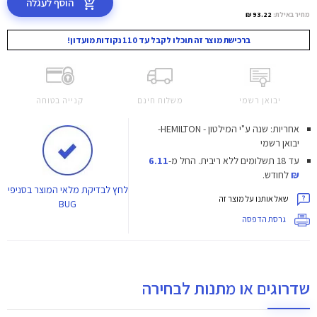
הוסף לעגלה
מחיר באילת:
93.22 ₪
ברכישת מוצר זה תוכלו לקבל עד 110 נקודות מועדון!
יבואן רשמי
משלוח חינם
קנייה בטוחה
אחריות: שנה ע"י המילטון - HEMILTON-
יבואן רשמי
עד 18 תשלומים ללא ריבית.
החל מ-
6.11
₪
לחודש.
לחץ
לבדיקת מלאי המוצר בסניפי
שאל אותנו על מוצר זה
BUG
גרסת הדפסה
שדרוגים או מתנות לבחירה