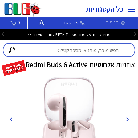
כל הקטגוריות
סניפים
צור קשר
0
מחיר מיוחד על מגוון מוצרי PETKIT לחברי מועדון >>
אוזניות אלחוטיות Redmi Buds 6 Active